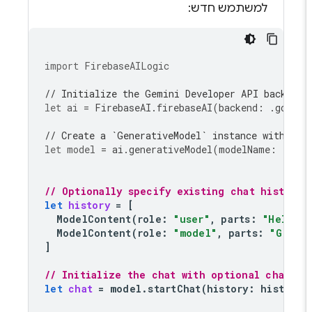
למשתמש חדש:
import
FirebaseAILogic
// Initialize the Gemini Developer API backend
let
ai
=
FirebaseAI
.
firebaseAI
(
backend
:
.
googl
// Create a `GenerativeModel` instance with a 
let
model
=
ai
.
generativeModel
(
modelName
:
"gem
// Optionally specify existing chat history
let
history
=
[
ModelContent
(
role
:
"user"
,
parts
:
"Hello,
ModelContent
(
role
:
"model"
,
parts
:
"Grea
]
// Initialize the chat with optional chat h
let
chat
=
model
.
startChat
(
history
:
history