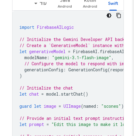
Java
Kotlin
Swift
עוד
import
FirebaseAILogic
// Initialize the Gemini Developer API backend
// Create a `GenerativeModel` instance with a 
let
generativeModel
=
FirebaseAI
.
firebaseAI
(
ba
modelName
:
"gemini-3.1-flash-image"
,
// Configure the model to respond with image
generationConfig
:
GenerationConfig
(
responseM
)
// Initialize the chat
let
chat
=
model
.
startChat
()
guard
let
image
=
UIImage
(
named
:
"scones"
)
el
// Provide an initial text prompt instructing 
let
prompt
=
"Edit this image to make it look 