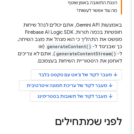
הצגת התשובה באופן שוטף
מה עוד אפשר לעשות?
באמצעות
Gemini API
, אתם יכולים לנהל שיחות
חופשיות בכמה תורות. ‫
SDK
Firebase AI Logic
מפשט את התהליך כי הוא מנהל את מצב השיחה,
כך שבניגוד ל-
generateContent()
(או
ל-
generateContentStream()
), אתם לא צריכים
לאחסן את היסטוריית השיחות בעצמכם.
arrow_downward
מעבר לקוד של צ'אט עם טקסט בלבד
arrow_downward
מעבר לקוד של עריכת תמונה איטרטיבית
arrow_downward
מעבר לקוד של תשובות בסטרימינג
לפני שמתחילים