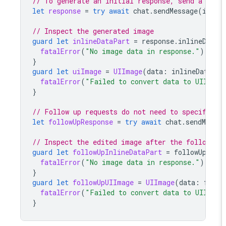
// To generate an initial response, send a use
let
response
=
try
await
chat
.
sendMessage
(
imag
// Inspect the generated image
guard
let
inlineDataPart
=
response
.
inlineData
fatalError
(
"No image data in response."
)
}
guard
let
uiImage
=
UIImage
(
data
:
inlineDataPa
fatalError
(
"Failed to convert data to UIImag
}
// Follow up requests do not need to specify t
let
followUpResponse
=
try
await
chat
.
sendMess
// Inspect the edited image after the follow u
guard
let
followUpInlineDataPart
=
followUpRes
fatalError
(
"No image data in response."
)
}
guard
let
followUpUIImage
=
UIImage
(
data
:
foll
fatalError
(
"Failed to convert data to UIImag
}