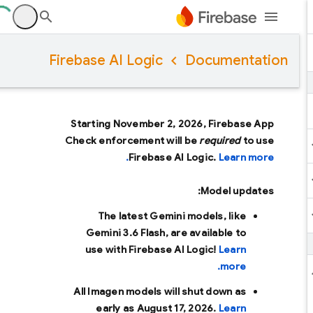
Firebase AI Logic
Documentation
Starting November 2, 2026, Firebase App
Check enforcement will be
required
to use
Firebase AI Logic.
Learn more.
Model updates:
The latest Gemini models, like
Gemini 3.6 Flash
, are available to
use with Firebase AI Logic!
Learn
more.
All Imagen models will shut down as
early as
August 17, 2026
.
Learn