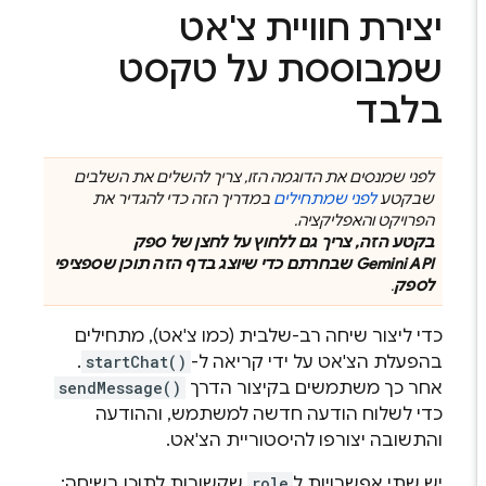
יצירת חוויית צ'אט
שמבוססת על טקסט
בלבד
לפני שמנסים את הדוגמה הזו, צריך להשלים את השלבים
שבקטע
לפני שמתחילים
במדריך הזה כדי להגדיר את
הפרויקט והאפליקציה.
בקטע הזה, צריך גם ללחוץ על לחצן של ספק
Gemini API
שבחרתם כדי שיוצג בדף הזה תוכן שספציפי
לספק
.
כדי ליצור שיחה רב-שלבית (כמו צ'אט), מתחילים
בהפעלת הצ'אט על ידי קריאה ל-
startChat()
.
אחר כך משתמשים בקיצור הדרך
sendMessage()
כדי לשלוח הודעה חדשה למשתמש, וההודעה
והתשובה יצורפו להיסטוריית הצ'אט.
יש שתי אפשרויות ל
role
שקשורות לתוכן בשיחה: