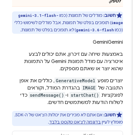
לספק
.
חשוב:
מודלים של תמונות (כמו
gemini-3.1-flash-
) תומכים בפלט של תמונות, אבל מודלים לשימוש כללי
image
(כמו
)
לא
תומכים בפלט של תמונות.
gemini-3.6-flash
Gemini
Gemini
באמצעות שיחה עם זיכרון, אתם יכולים לבצע
איטרציה עם מודל תמונות
Gemini
על התמונות
שהוא יוצר או שאתם מספקים.
יוצרים מופע
GenerativeModel
, כוללים את אופן
התגובה של
IMAGE
בהגדרת המודל, וקוראים
לפונקציות
startChat()
ו-
sendMessage()
כדי
לשלוח הודעות למשתמשים חדשים.
חשוב:
אם אתם לא מכירים את יכולות הצ'אט של ה-SDK,
מומלץ לעיין
בדוגמה לצ'אט טקסט בלבד
.