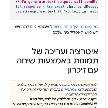
// To generate text output, call sendMessa
let
response
=
try
await
chat
.
sendMessage
(
"
print
(
response
.
text
??
"No text in response
כאן מוסבר איך בוחרים מודל
שמתאימים לתרחיש
השימוש ולאפליקציה שלכם.
איטרציה ועריכה של
תמונות באמצעות שיחה
עם זיכרון
לפני שמנסים את הדוגמה הזו, צריך להשלים את השלבים
שבקטע
לפני שמתחילים
במדריך הזה כדי להגדיר את
הפרויקט והאפליקציה.
בקטע הזה, צריך גם ללחוץ על לחצן של ספק
Gemini API
שבחרתם כדי שיוצג בדף הזה תוכן שספציפי