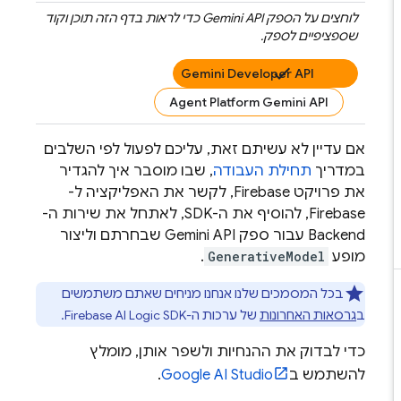
לוחצים על הספק
Gemini API
כדי לראות בדף הזה תוכן וקוד
שספציפיים לספק.
Gemini Developer API
Agent Platform Gemini API
אם עדיין לא עשיתם זאת, עליכם לפעול לפי השלבים
במדריך
תחילת העבודה
, שבו מוסבר איך להגדיר
את פרויקט Firebase, לקשר את האפליקציה ל-
Firebase, להוסיף את ה-SDK, לאתחל את שירות ה-
Backend עבור ספק
Gemini API
שבחרתם וליצור
מופע
GenerativeModel
.
בכל המסמכים שלנו אנחנו מניחים שאתם משתמשים
ב
גרסאות האחרונות
של ערכות ה-SDK‏
Firebase AI Logic
.
כדי לבדוק את ההנחיות ולשפר אותן, מומלץ
להשתמש ב
Google AI Studio
.