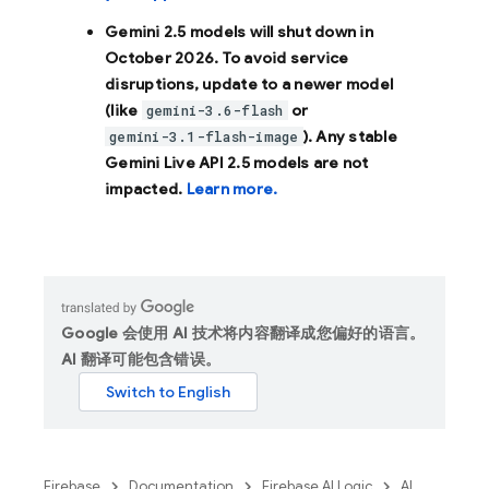
Gemini 2.5 models will shut down in
October 2026
. To avoid service
disruptions, update to a newer model
(like
or
gemini-3.6-flash
). Any stable
gemini-3.1-flash-image
Gemini Live API 2.5 models are not
impacted.
Learn more.
Google 会使用 AI 技术将内容翻译成您偏好的语言。
AI 翻译可能包含错误。
Firebase
Documentation
Firebase AI Logic
AI