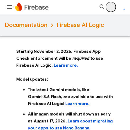
Documentation
Firebase AI Logic
Starting November 2, 2026, Firebase App
Check enforcement will be
required
to use
Firebase AI Logic.
Learn more.
Model updates:
The latest Gemini models, like
Gemini 3.6 Flash
, are available to use with
Firebase AI Logic!
Learn more.
All Imagen models will shut down as early
as
August 17, 2026
.
Learn about migrating
your apps to use Nano Banana.