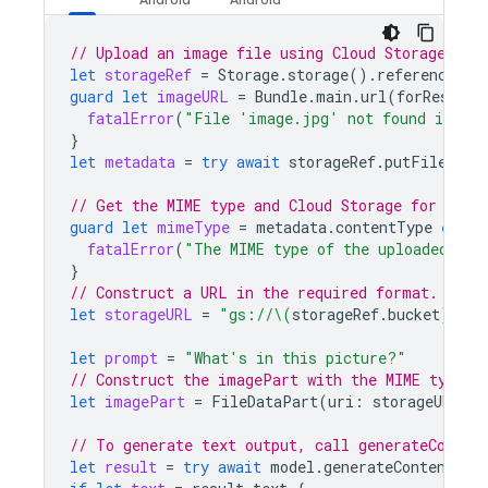
// Upload an image file using Cloud Storage for
let
storageRef
=
Storage
.
storage
().
reference
(
wi
guard
let
imageURL
=
Bundle
.
main
.
url
(
forResourc
fatalError
(
"File 'image.jpg' not found in mai
}
let
metadata
=
try
await
storageRef
.
putFileAsyn
// Get the MIME type and Cloud Storage for Fire
guard
let
mimeType
=
metadata
.
contentType
else
fatalError
(
"The MIME type of the uploaded ima
}
// Construct a URL in the required format.
let
storageURL
=
"gs://
\(
storageRef
.
bucket
)
/
\(
s
let
prompt
=
"What's in this picture?"
// Construct the imagePart with the MIME type a
let
imagePart
=
FileDataPart
(
uri
:
storageURL
,
m
// To generate text output, call generateConten
let
result
=
try
await
model
.
generateContent
(
pr