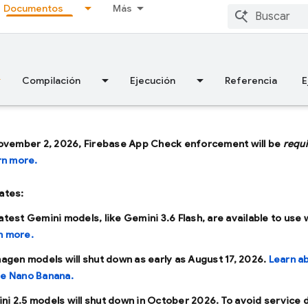
Documentos
Más
Compilación
Ejecución
Referencia
E
ovember 2, 2026, Firebase App Check enforcement will be
requ
rn more.
ates:
latest Gemini models, like
Gemini 3.6 Flash
, are available to use 
n more.
Imagen models will shut down as early as
August 17, 2026
.
Learn a
se Nano Banana.
ni 2.5 models will shut down in
October 2026
. To avoid service 