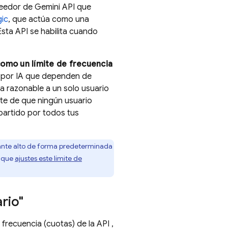
oveedor de
Gemini API
que
gic
, que actúa como una
sta API se habilita cuando
omo un límite de frecuencia
s por IA que dependen de
 razonable a un solo usuario
rte de que ningún usuario
artido por todos tus
tante alto de forma predeterminada
s que
ajustes este límite de
rio"
 frecuencia (cuotas) de la API ,