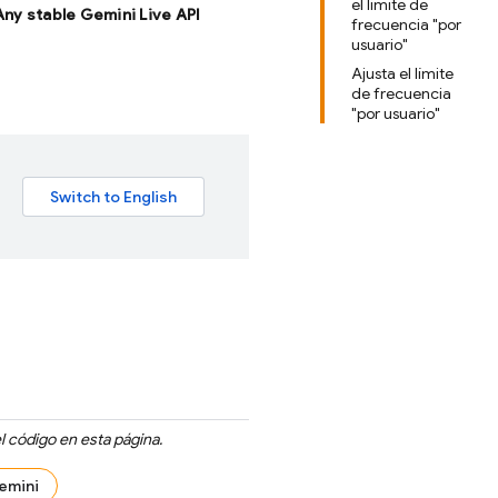
el límite de
 Any stable Gemini Live API
frecuencia "por
usuario"
Ajusta el límite
de frecuencia
"por usuario"
l código en esta página.
emini