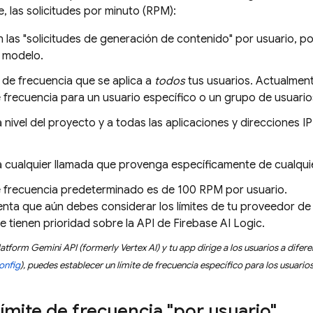
, las solicitudes por minuto (RPM):
 las "solicitudes de generación de contenido" por usuario, po
l modelo.
te de frecuencia que se aplica a
todos
tus usuarios. Actualment
de frecuencia para un usuario específico o un grupo de usuario
a nivel del proyecto y a todas las aplicaciones y direcciones 
 a cualquier llamada que provenga específicamente de cualqu
de frecuencia predeterminado es de 100 RPM por usuario.
enta que aún debes considerar los límites de tu proveedor d
ue tienen prioridad sobre la API de
Firebase AI Logic
.
latform
Gemini API (formerly Vertex AI)
y tu app dirige a los usuarios a difer
onfig
), puedes establecer un límite de frecuencia específico para los usuario
 límite de frecuencia "por usuario"