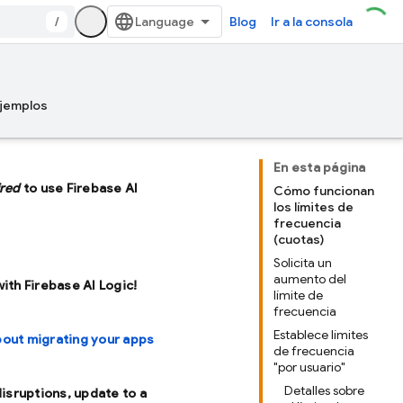
/
Blog
Ir a la consola
jemplos
En esta página
ired
to use Firebase AI
Cómo funcionan
los límites de
frecuencia
(cuotas)
Solicita un
aumento del
with Firebase AI Logic!
límite de
frecuencia
Establece límites
bout migrating your apps
de frecuencia
"por usuario"
Detalles sobre
disruptions, update to a