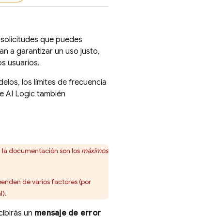
e solicitudes que puedes
n a garantizar un uso justo,
os usuarios.
los, los límites de frecuencia
e AI Logic
también
n la documentación son los
máximos
enden de varios factores (por
l).
cibirás un
mensaje de error