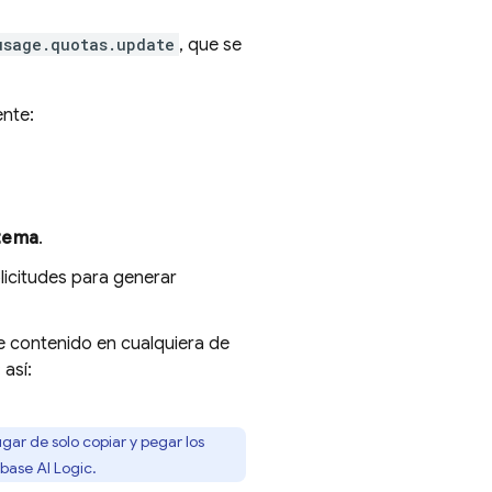
usage.quotas.update
, que se
ente:
stema
.
olicitudes para generar
de contenido en cualquiera de
 así:
lugar de solo copiar y pegar los
ebase AI Logic
.