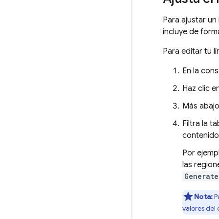
Para ajustar un
incluye de form
Para editar tu l
En la con
Haz clic e
Más abajo 
Filtra la 
contenido)
Por ejempl
las regione
Generate
Nota:
Pa
valores del 