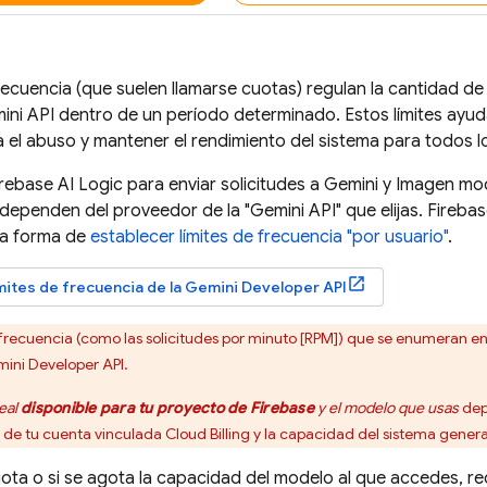
frecuencia (que suelen llamarse cuotas) regulan la cantidad d
ini API
dentro de un período determinado. Estos límites ayuda
 el abuso y mantener el rendimiento del sistema para todos l
irebase AI Logic
para enviar solicitudes a
Gemini
y
Imagen
mode
dependen del proveedor de la "
Gemini API
" que elijas.
Firebas
na forma de
establecer límites de frecuencia "por usuario"
.
ímites de frecuencia de la
Gemini Developer API
 frecuencia (como las solicitudes por minuto [RPM]) que se enumeran e
ini Developer API
.
eal
disponible para tu proyecto de Firebase
y el modelo que usas
dep
o de tu cuenta vinculada
Cloud Billing
y la capacidad del sistema genera
uota o si se agota la capacidad del modelo al que accedes, re