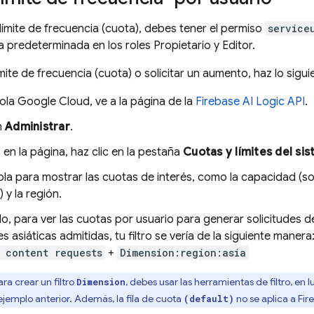
 límite de frecuencia (cuota), debes tener el permiso
service
a predeterminada en los roles Propietario y Editor.
ímite de frecuencia (cuota) o solicitar un aumento, haz lo sigui
sola
Google Cloud
, ve a la página de la
Firebase AI Logic
API
.
n
Administrar
.
en la página, haz clic en la pestaña
Cuotas y límites del si
tabla para mostrar las cuotas de interés, como la capacidad (s
 y la región.
o, para ver las cuotas por usuario para generar solicitudes 
s asiáticas admitidas, tu filtro se vería de la siguiente manera:
 content requests
+
Dimension:region:asia
ra crear un filtro
, debes usar las herramientas de filtro, en 
Dimension
ejemplo anterior. Además, la fila de cuota
no se aplica a
Fir
(default)