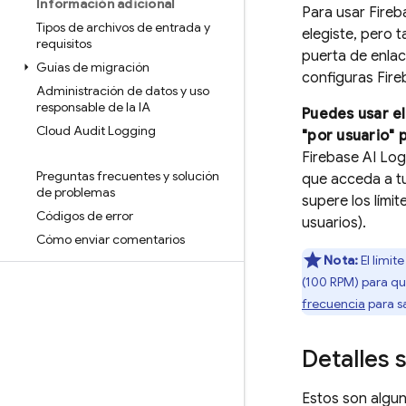
Información adicional
Para usar
Fireb
Tipos de archivos de entrada y
elegiste, pero 
requisitos
puerta de enlac
Guías de migración
configuras
Fire
Administración de datos y uso
responsable de la IA
Puedes usar el
Cloud Audit Logging
"por usuario" 
Firebase AI Log
Preguntas frecuentes y solución
que acceda a tu
de problemas
supere los límit
Códigos de error
usuarios).
Cómo enviar comentarios
Nota:
El límit
(100 RPM) para qu
frecuencia
para sa
Detalles 
Estos son algun