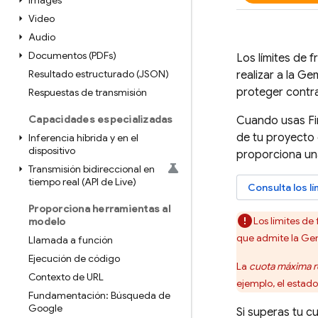
Images
Video
Audio
Documentos (PDFs)
Los límites de 
Resultado estructurado (JSON)
realizar a la
Gem
proteger contra
Respuestas de transmisión
Capacidades especializadas
Cuando usas
F
de tu proyecto 
Inferencia híbrida y en el
dispositivo
proporciona u
Transmisión bidireccional en
tiempo real (API de Live)
Consulta los l
Proporciona herramientas al
Los límites de
modelo
que admite la
Gem
Llamada a función
Ejecución de código
La
cuota máxima r
Contexto de URL
ejemplo, el estad
Fundamentación: Búsqueda de
Google
Si superas tu c