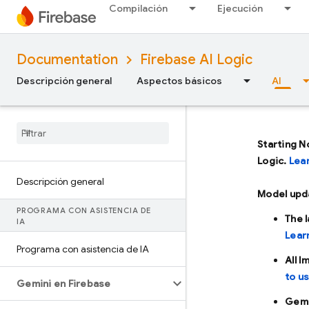
Compilación
Ejecución
Documentation
Firebase AI Logic
Descripción general
Aspectos básicos
AI
Starting N
Logic.
Lea
Descripción general
Model upd
PROGRAMA CON ASISTENCIA DE
The 
IA
Lear
Programa con asistencia de IA
All 
to u
Gemini en Firebase
Gemi