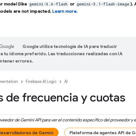
r model (like
or
).
gemini-3.6-flash
gemini-3.1-flash-image
models are not impacted.
Learn more.
Google utiliza tecnología de IA para traducir
a tu idioma preferido. Las traducciones realizadas con IA
ntener errores.
entation
Firebase AI Logic
AI
s de frecuencia y cuotas
roveedor de
Gemini API
para ver el contenido específico del proveedor y e
desarrolladores de Gemini
Plataforma de agentes API de G