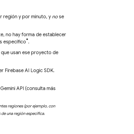
r región y por minuto, y
no
se
e, no hay forma de establecer
*
s específico
.
IP que usan ese proyecto de
ier
Firebase AI Logic
SDK.
e
Gemini API
(consulta más
entes regiones (por ejemplo, con
s de una región específica.