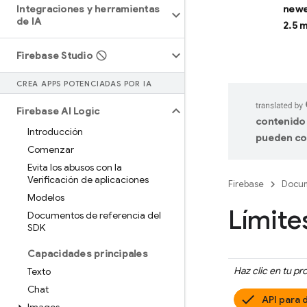
Integraciones y herramientas
newe
de IA
2.5 
Firebase Studio
CREA APPS POTENCIADAS POR IA
Firebase AI Logic
contenido 
Introducción
pueden co
Comenzar
Evita los abusos con la
Verificación de aplicaciones
Firebase
Docum
Modelos
Límite
Documentos de referencia del
SDK
Capacidades principales
Haz clic en tu p
Texto
Chat
API para 