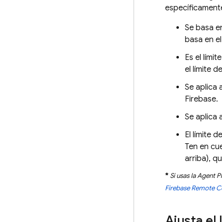
específicamente
Se basa en
basa en e
Es el lími
el límite 
Se aplica 
Firebase.
Se aplica
El límite 
Ten en cu
arriba), q
*
Si usas la
Agent P
Firebase Remote C
Ajusta el