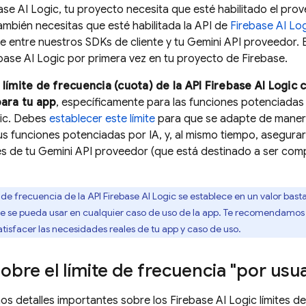
ase AI Logic
, tu proyecto necesita que esté habilitado el pr
también necesitas que esté habilitada la API de
Firebase AI Lo
e entre nuestros SDKs de cliente y tu
Gemini API
proveedor. E
base AI Logic
por primera vez en tu proyecto de Firebase.
 límite de frecuencia (cuota) de la API
Firebase AI Logic
c
para tu app
, específicamente para las funciones potenciada
ic
. Debes
establecer este límite
para que se adapte de manera
s funciones potenciadas por IA, y, al mismo tiempo, asegura
es de tu
Gemini API
proveedor (que está destinado a ser comp
e de frecuencia de la API
Firebase AI Logic
se establece en un valor bas
e se pueda usar en cualquier caso de uso de la app. Te recomendamo
tisfacer las necesidades reales de tu app y caso de uso.
sobre el límite de frecuencia "por usua
os detalles importantes sobre los
Firebase AI Logic
límites de