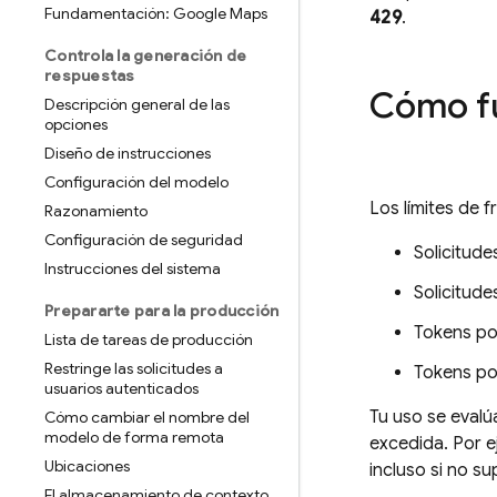
Fundamentación: Google Maps
429
.
Controla la generación de
respuestas
Cómo fu
Descripción general de las
opciones
Diseño de instrucciones
Configuración del modelo
Los límites de 
Razonamiento
Configuración de seguridad
Solicitud
Instrucciones del sistema
Solicitude
Prepararte para la producción
Tokens po
Lista de tareas de producción
Restringe las solicitudes a
Tokens po
usuarios autenticados
Tu uso se evalúa
Cómo cambiar el nombre del
modelo de forma remota
excedida. Por ej
Ubicaciones
incluso si no su
El almacenamiento de contexto