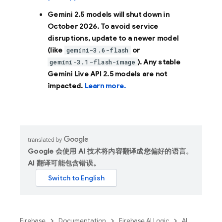
Gemini 2.5 models will shut down in
October 2026
. To avoid service
disruptions, update to a newer model
(like
or
gemini-3.6-flash
). Any stable
gemini-3.1-flash-image
Gemini Live API 2.5 models are not
impacted.
Learn more.
Google 会使用 AI 技术将内容翻译成您偏好的语言。
AI 翻译可能包含错误。
Firebase
Documentation
Firebase AI Logic
AI