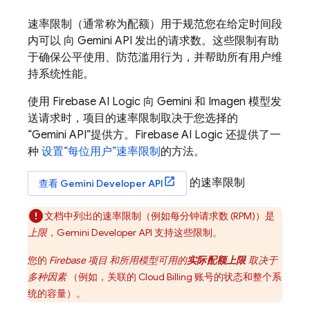
速率限制（通常称为配额）用于规范您在给定时间段
内可以 向
Gemini API
发出的请求数。这些限制有助
于确保公平使用、防范滥用行为，并帮助所有用户维
持系统性能。
使用
Firebase AI Logic
向
Gemini
和
Imagen
模型发
送请求时，项目的速率限制取决于您选择的
“
Gemini API
”提供方。
Firebase AI Logic
还提供了一
种
设置“每位用户”速率限制
的方法。
的速率限制
查看
Gemini Developer API
文档中列出的速率限制（例如每分钟请求数 (RPM)）是
上限
，
Gemini Developer API
支持这些限制。
您的
Firebase 项目 和所用模型可用的
实际配额上限
取决于
多种因素
（例如，关联的
Cloud Billing
账号的状态和整个系
统的容量）。