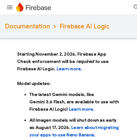
Documentation
Firebase AI Logic
Starting November 2, 2026, Firebase App
Check enforcement will be
required
to use
Firebase AI Logic.
Learn more.
Model updates:
The latest Gemini models, like
Gemini 3.6 Flash
, are available to use with
Firebase AI Logic!
Learn more.
All Imagen models will shut down as early
as
August 17, 2026
.
Learn about migrating
your apps to use Nano Banana.