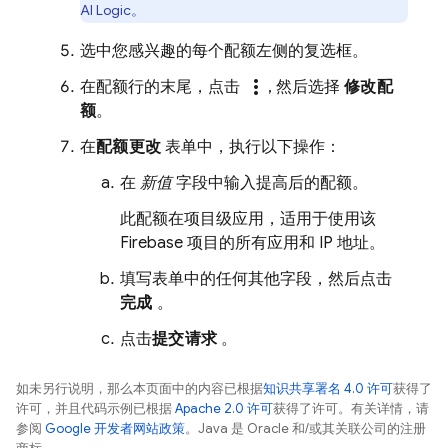
AI Logic
。
选中您感兴趣的每个配额左侧的复选框。
more_vert
在配额行的末尾，点击
, 然后选择
修改配
额
。
在
配额更改
表单中，执行以下操作：
在
新值
字段中输入提高后的配额。
此配额在项目级应用，适用于使用该
Firebase 项目的所有应用和 IP 地址。
填写表单中的任何其他字段，然后点击
完成
。
点击
提交请求
。
如未另行说明，那么本页面中的内容已根据
知识共享署名 4.0 许可
获得了
许可，并且代码示例已根据
Apache 2.0 许可
获得了许可。有关详情，请
参阅
Google 开发者网站政策
。Java 是 Oracle 和/或其关联公司的注册