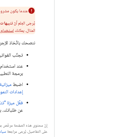
عندما يكون مشروعك ضمن خ
يُرجى العِلم أنّ
تنبيهات 
المثال، يمكنك
استخدام إ
ننصحك باتّخاذ الإجرا
تجنَّب الفوات
عند استخدام 
برمجة التطبي
اضبط
ميزانية
إعدادات النمو
فعِّل ميزة "تت
عن طلباتك، بم
إنّ محتوى هذه الصفحة مرخّص 
على التفاصيل، يُرجى مراجعة
سياسات مو