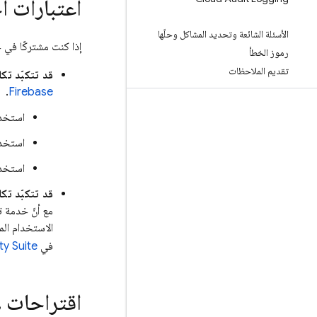
اعتبارات أ
الأسئلة الشائعة وتحديد المشاكل وحلّها
إذا كنت مشتركًا في خطة Blaze المَرِنة، قد تتكبّد تكاليف عند استخدا
رموز الخطأ
تقديم الملاحظات
قد تتكبّد تكاليف
.
Firebase
استخدا
استخد
استخدام أيّ من
قد تتكبّد تك
مع أنّ خدمة 
الاستخدام ال
في
ty Suite
اقتراحات ل