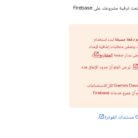
. يعني ذلك أنّه تمت ترقية مشروعك على Firebase
 دفعة مسبقة
لبدء استخدام
ك يتضمّن متطلبات إضافية لإعداد
أعلى يسار صفحة
المشاريع
).
. يُرجى العِلم أنّ حدود الإنفاق هذه
Gemini Deve
لكل الاستخدامات
). يُرجى العِلم أنّ جميع خدمات Firebase
G
مستندات الفوترة
.