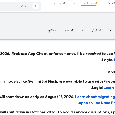
لأسعار
المستندات
المزيد
/
تشغيل
المرجع
نماذج
 2026, Firebase App Check enforcement will be
required
to use 
Logic.
Mode
ini models, like
Gemini 3.6 Flash
, are available to use with Fireb
Logic!
Learn 
will shut down as early as
August 17, 2026
.
Learn about migrating
apps to use Nano Ba
will shut down in
October 2026
. To avoid service disruptions, u