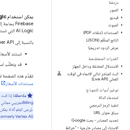
دردشة
الصور
يمكن استخدام
gic
فيديو
Firebase بحاجة إلى أن يكون ضمن
الصوت
AI Logic
التي تستخ
المستندات (ملفات PDF)
الناتج المنظَّم (JSON)
بالنسبة إلى
per API
عرض الردود تدريجيًا
تستند الأسعار
القدرات المتخصّصة
قد يتطلّب است
الاستدلال المختلط وداخل الجهاز
البث المباشر ثنائي الاتجاه في الوقت
تقدّم هذه الصفحة
ن
الفعلي (Live API)
مستندات الأسعار
و
توفير أدوات للنموذج
ملاحظة:
إذا كنت جديدً
استدعاء الدالة
Billing
تجريبي مجاني
تنفيذ الرمز البرمجي
.يُرجى العِلم أنّه
لا يمكن
ا
سياق عنوان URL
formerly Vertex AI)
تحديد المصادر - بحث Google
الاستناد إلى مصادر خارجية - "خرائط