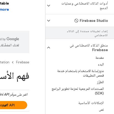
أدوات الذكاء الاصطناعي وعمليات
stable
الدمج
more.
Firebase Studio
إنشاء تطبيقات مستندة إلى الذكاء
الاصطناعي
لغتك المفضّلة
منطق الذكاء الاصطناعي في
Firebase
مقدمة
tation
Firebase
البدء
منع إساءة الاستخدام باستخدام خدمة
فهم الأسع
فحص التطبيقات
الطرُز
المستندات المرجعية لحزمة تطوير البرامج
(SDK)
انقر على موفّر
ni API
الإمكانات الأساسية
oper API
نص