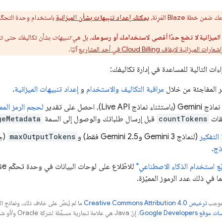
طة Blaze المَرِنة،
يمكنك إعداد تنبيهات بشأن الميزانية
باستخدام وحدة التحكّم
الميزانية
لا
تضع حدًا أقصى لاستخدامك أو رسومك
، بل هي
تنبيهات
بشأن تكاليفك حتى تتمك
شعارات الميزانية لإيقاف
Cloud Billing
في أحد المشاريع
آليًا.
ءات التالية للمساعدة في إدارة تكاليفك:
ير المفاجئة من خلال
مراقبة التكاليف والاستخدام
و
إعداد تنبيهات الميزانية
.
نماذج
Gemini
(باستثناء نماذج
Live API
)، احصل على تقدير
لحجم الرمز المم
قات
countTokens
قبل إرسال طلباتك والوصول إلى السمة
geMetadata
 التفكير
(لنماذج
3 و
Gemini
2.5 فقط) و
Gemini
maxOutputTokens
(جم
ذج
.
بّع استخدام الذكاء الاصطناعي"
للاطّلاع على لوحات البيانات في وحدة تحكّم
se
ا في ذلك عدد الرموز المميّزة.
بموجب
ترخيص Creative Commons Attribution 4.0‏
ما لم يُنصّ على خلاف ذلك، ونماذج 
قع Google Developers‏
. إنّ Java هي علامة تجارية مسجَّلة لشركة Oracle و/أو شركائها التابعين.