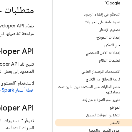
Google"
متطلبات ح
التحكّم في إنشاء الردود
نظرة عامة على الخيارات
يقدّم
veloper API
تصميم الإشعار
مراجعة تفاصيلها ف
إعدادات النموذج
جارٍ التفكير
loper API
إعدادات الأمن الشخصي
تعليمات النظام
تتيح لك
oper API
المحدود إلى بعض الن
الاستعداد للإصدار العلني
قائمة التحقّق من الإنتاج
لاستخدام "المستوى 
حصر الطلبات على المستخدمين الذين تمت
خطة أسعار Spark بدون تكلفة
مصادقتهم
تغيير اسم النموذج عن بُعد
loper API
المواقع
التخزين المؤقت للسياق
تتوفّر "المستويات ا
الأسعار
الميزات المتقدّمة.
حدود الأسعار والحصة