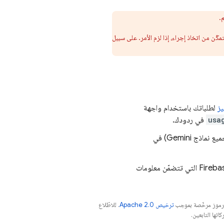
.
ّن من اتخاذ إجراء، إذا لزم الأمر. على سبيل
يز
لطلباتك باستخدام واجهة
usa
في ردودك.
يع نماذج
Gemini
) في
Fireba
التي تتضمّن معلومات
الرموز مرخّصة بموجب
ترخيص Apache 2.0‏
. للاطّلاع