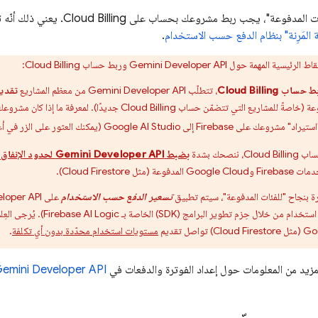
ئات المدفوعة"، يجب ربط مشروعك بحساب على
Cloud Billing
 المَرِنة" بنظام الدفع حسب الاستخدام
.
قاط الرئيسية المهمة حول
Gemini Developer API
وربط حساب
Cloud Billing
:
ربط حساب
Cloud Billing
، تتطلّب
Gemini Developer API
من معظم المشاريع
تقديم
عة (خاصةً للمشاريع التي تتضمّن حساب
Cloud Billing
جديدًا). لمعرفة ما إذا كان مشروع
راد" مشروعك على Firebase إلى
Google AI Studio
(يمكنك العثور على الزر في 
حساب
Cloud Billing
، ننصحك بشدة
بضبط
Gemini Developer API
لحدود الإنفاق
Fireba و
Google Cloud
المدفوعة (مثل
Cloud Firestore
).
رة بنجاح "للفئات المدفوعة"، سيتم تطبيق
تسعير الدفع حسب الاستخدام
على
loper API
خدام من خلال حِزم تطوير البرامج (SDK) الخاصة بـ
Firebase AI Logic
Go
(مثل
Cloud Firestore
) تواصل تقديم
مستويات استخدام محدّدة بدون أي تكلفة
.
مزيد من المعلومات حول إعداد الفوترة والدفعات في
emini Developer API