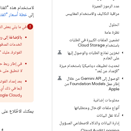
عدد الرموز المميزة
لاستخدام هذه "الف
مراقبة التكاليف والاستخدام المقاييس
إلى
خطة أسعار "الفئة
الحلول
في ما يلي بعض الن
نظرة عامة
بالإضافة إلى 
تضمين الملفات الكبيرة في الطلبات
الخدمات المدفو
باستخدام Cloud Storage
الفوترة، عليك "استي
تخزين نماذج الطلبات والوصول إليها
على الخادم
في إطار ربط 
تحديث تطبيقك ديناميكيًا باستخدام ميزة
لا
تنطبق على خدمات se
"الإعداد عن بُعد"
الوصول إلى Gemini API من خلال
بعد إعداد الفوت
إطار عمل Foundation Models من
(بما في ذلك أي است
Apple
و
ogle Cloud
معلومات إضافية
أنواع ملفات الإدخال ومتطلباتها
يمكنك الاطّلاع على 
أدلة نقل البيانات
إدارة البيانات والذكاء الاصطناعي المسؤول
Cloud Audit Logging