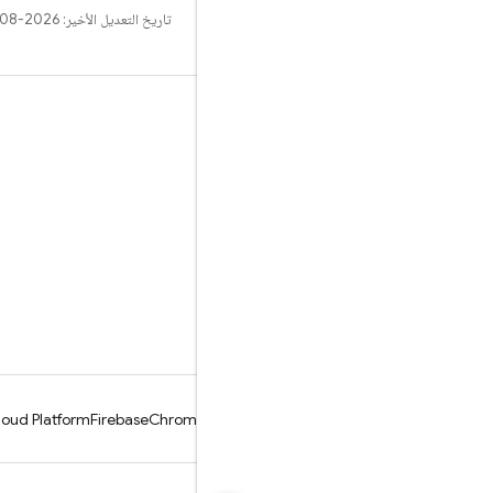
تاريخ التعديل الأخير: 2026-08-02 (حسب التوقيت العالمي المتفَّق عليه)
التعلّم
الأدلة
المراجع
النماذج
المكتبات
GitHub
oud Platform
Firebase
Chrome
Android