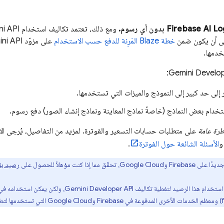
Firebase AI Lo
بدون أي رسوم.
ومع ذلك، تعتمد تكاليف استخدام
i API
خطة Blaze المَرِنة للدفع حسب الاستخدام
على مزوّد
ni API
دمها.
:
Gemini Develo
 إلى حد كبير إلى النموذج والميزات التي تستخدمها.
خدام بعض النماذج (خاصةً نماذج المعاينة ونماذج إنشاء الصور) دفع رسوم.
ظرة عامة
على متطلبات حسابات التسعير والفوترة. لمزيد من التفاصيل، يُرجى ال
الأسئلة الشائعة حول الفوترة
.
ا على Firebase و
Google Cloud
، تحقّق مما إذا كنت مؤهلاً للحصول على
رصيد بقيمة 300 دول
ستخدام هذا الرصيد لتغطية تكاليف
Gemini Developer API
، ولكن يمكن استخدامه ف
(
ومعظم الخدمات الأخرى المدفوعة في Firebase و
Google Cloud
التي تستخدمها لتط