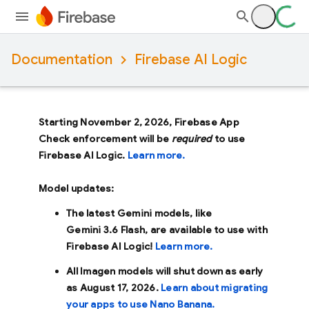
Documentation
Firebase AI Logic
Starting November 2, 2026, Firebase App
Check enforcement will be
required
to use
Firebase AI Logic.
Learn more.
Model updates:
The latest Gemini models, like
Gemini 3.6 Flash
, are available to use with
Firebase AI Logic!
Learn more.
All Imagen models will shut down as early
as
August 17, 2026
.
Learn about migrating
your apps to use Nano Banana.