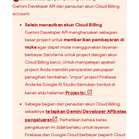
Gemini Developer API
dan penautan akun
Cloud Billing
account:
Selain menautkan akun
Cloud Billing
,
Gemini Developer API
mengharuskan sebagian
besar project untuk
memberikan pembayaran di
muka
agar dapat mulai menggunakan layanan
berbayar (terutama untuk project dengan akun
Cloud Billing
baru). Untuk mempelajari apakah
project Anda memiliki persyaratan penyiapan
penagihan tambahan, "impor" project Firebase
Anda ke
Google AI Studio
(temukan tombol di
kanan atas halaman
Projects
).
Sebagai bagian dari penautan akun
Cloud Billing
,
sebaiknya
tetapkan
Gemini Developer API
batas
pengeluaran
. Perhatikan bahwa batas
pengeluaran ini
tidak
berlaku untuk layanan
Firebase dan
Google Cloud
berbayar (seperti
Cloud