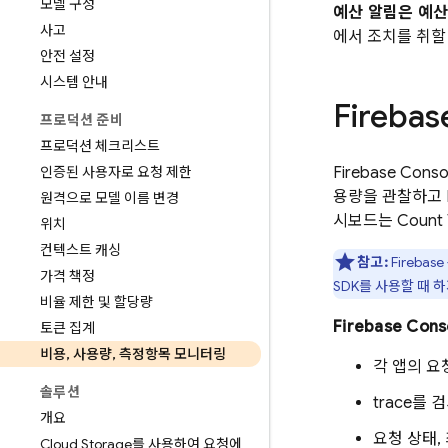
모델 구성
예산 알림은 예
사고
에서 조치를 취할
안전 설정
시스템 안내
Firebas
프로덕션 준비
프로덕션 체크리스트
인증된 사용자로 요청 제한
Firebase
Cons
용량을 관찰하고
원격으로 모델 이름 변경
시보드는 Count
위치
컨텍스트 캐싱
참고:
Firebase
가격 책정
SDK를 사용할 때 
비율 제한 및 할당량
Firebase C
토큰 집계
비용
,
사용량
,
측정항목 모니터링
각 앱의 요
솔루션
trace를
개요
요청 상태,
Cloud Storage를 사용하여 요청에