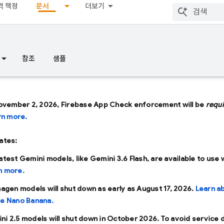
격 책정
문서
더보기
참조
샘플
ovember 2, 2026, Firebase App Check enforcement will be
requ
rn more.
ates:
latest Gemini models, like
Gemini 3.6 Flash
, are available to use 
n more.
Imagen models will shut down as early as
August 17, 2026
.
Learn a
se Nano Banana.
ni 2.5 models will shut down in
October 2026
. To avoid service 