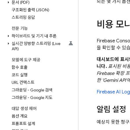
되는 몇 가지 옵
문서 (PDF)
구조화된 출력 (JSON)
스트리밍 응답
비용 모
전문 기능
하이브리드 및 기기 내 추론
Firebase Cons
실시간 양방향 스트리밍 (Live
을 확인할 수 있습
API)
대시보드에 표시
모델에 도구 제공
니다.
표시된 비용은 
함수 호출
Firebase 확장
코드 실행
한 'Gemini A
URL 컨텍스트
그라운딩 - Google 검색
Firebase AI Log
그라운딩 - Google 지도
알림 설정
대답 생성 제어
옵션 개요
예상치 못한 청구
프롬프트 설계