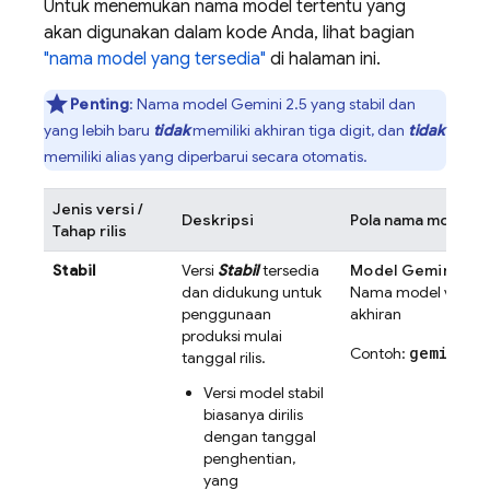
Untuk menemukan nama model tertentu yang
akan digunakan dalam kode Anda, lihat bagian
"nama model yang tersedia"
di halaman ini.
Penting
: Nama model
Gemini 2.5
yang stabil dan
yang lebih baru
tidak
memiliki akhiran tiga digit, dan
tidak
memiliki alias yang diperbarui secara otomatis.
Jenis versi /
Deskripsi
Pola nama model
Tahap rilis
Stabil
Versi
Stabil
tersedia
Model
Gemini 2.5
dan didukung untuk
Nama model versi sta
penggunaan
akhiran
produksi mulai
gemini-3
Contoh:
tanggal rilis.
Versi model stabil
biasanya dirilis
dengan tanggal
penghentian,
yang