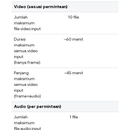
Video (sesuai permintaan)
Jumlah
10 file
maksimum
file video input
Durasi
~60 menit
maksimum
semua video
input
(hanya frame)
Panjang
~45 menit
maksimum
semua video
input
(frame+audio)
Audio (per permintaan)
Jumlah
1 file
maksimum
file audio input