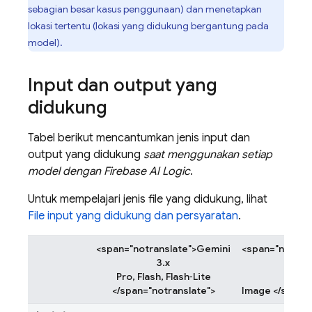
sebagian besar kasus penggunaan) dan menetapkan
lokasi tertentu (lokasi yang didukung bergantung pada
model).
Input dan output yang
didukung
Tabel berikut mencantumkan jenis input dan
output yang didukung
saat menggunakan setiap
model dengan
Firebase AI Logic
.
Untuk mempelajari jenis file yang didukung, lihat
File input yang didukung dan persyaratan
.
<span="notranslate">Gemini
<span="notran
3.x
3.
Pro, Flash, Flash‑Lite
Pr
</span="notranslate">
Image </span="