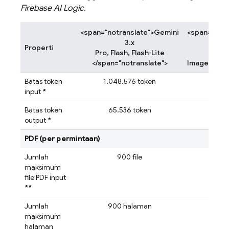
Firebase AI Logic
.
<span="notranslate">Gemini
<span="notr
3.x
Properti
Pro, Flash, Flash‑Lite
</span="notranslate">
Image </spa
Batas token
1.048.576 token
65.
input
*
Batas token
65.536 token
32.
output
*
PDF (per permintaan)
Jumlah
900 file
maksimum
file PDF input
**
Jumlah
900 halaman
14 
maksimum
halaman