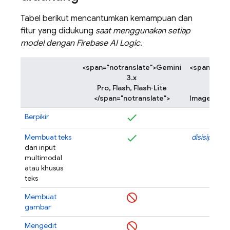
Tabel berikut mencantumkan kemampuan dan
fitur yang didukung
saat menggunakan setiap
model dengan
Firebase AI Logic
.
<span="notranslate">Gemini
<span="not
3.x
Pro, Flash, Flash‑Lite
</span="notranslate">
Image </spa
Berpikir
Membuat teks
disisipkan a
dari input
da
multimodal
atau khusus
teks
Membuat
gambar
Mengedit