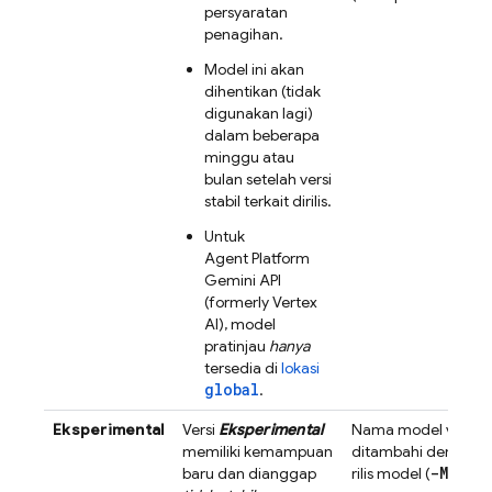
persyaratan
penagihan.
Model ini akan
dihentikan (tidak
digunakan lagi)
dalam beberapa
minggu atau
bulan setelah versi
stabil terkait dirilis.
Untuk
Agent Platform
Gemini API
(formerly Vertex
AI)
, model
pratinjau
hanya
tersedia di
lokasi
global
.
Eksperimental
Versi
Eksperimental
Nama model versi e
memiliki kemampuan
ditambahi dengan
-MM-DD
baru dan dianggap
rilis model (
)