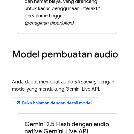
dan hemat biaya, yang dirancang
untuk kasus penggunaan interaktif
bervolume tinggi.
(penagihan diperlukan)
Model pembuatan audio
Anda dapat membuat audio
streaming
dengan
model yang mendukung
Gemini Live API
.
arrow_outward
Buka halaman dengan detail model
Gemini 2
.
5 Flash dengan audio
native Gemini Live API