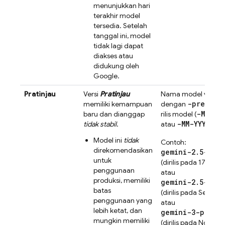
menunjukkan hari
terakhir model
tersedia. Setelah
tanggal ini, model
tidak lagi dapat
diakses atau
didukung oleh
Google.
Pratinjau
Versi
Pratinjau
Nama model versi p
-preview
memiliki kemampuan
dengan
d
-MM-DD
baru dan dianggap
rilis model (
-MM-YYYY
tidak stabil
.
atau
untu
Model ini
tidak
Contoh:
direkomendasikan
gemini-2.5-flas
untuk
(dirilis pada 17 April
penggunaan
atau
produksi, memiliki
gemini-2.5-flas
batas
(dirilis pada Septe
penggunaan yang
atau
lebih ketat, dan
gemini-3-pro-p
mungkin memiliki
(dirilis pada Novem