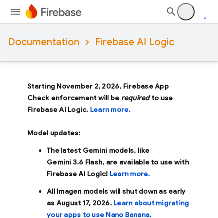
Documentation
Firebase AI Logic
Starting November 2, 2026, Firebase App
Check enforcement will be
required
to use
Firebase AI Logic.
Learn more.
Model updates:
The latest Gemini models, like
Gemini 3.6 Flash
, are available to use with
Firebase AI Logic!
Learn more.
All Imagen models will shut down as early
as
August 17, 2026
.
Learn about migrating
your apps to use Nano Banana.