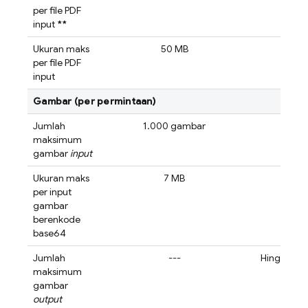
per file PDF
input
**
Ukuran maks
50 MB
per file PDF
input
Gambar (per permintaan)
Jumlah
1.000 gambar
14
maksimum
gambar
input
Ukuran maks
7 MB
per input
gambar
berenkode
base64
Jumlah
---
Hingga bat
maksimum
gambar
output