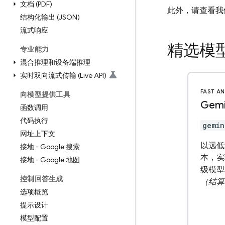
文档 (PDF)
此外，请查看我
结构化输出 (JSON)
流式响应
精选模
专业能力
混合推理和设备端推理
实时双向流式传输 (Live API)
FAST AN
向模型提供工具
Gemi
函数调用
代码执行
gemin
网址上下文
以远低
接地 - Google 搜索
本，实现
接地 - Google 地图
级模型
控制回答生成
（结算
选项概览
提示设计
模型配置