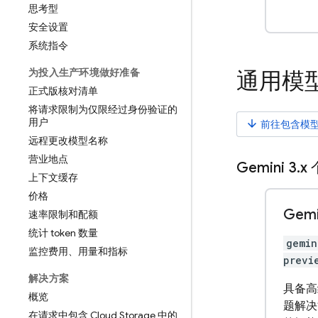
思考型
安全设置
系统指令
为投入生产环境做好准备
通用模
正式版核对清单
将请求限制为仅限经过身份验证的
用户
arrow_downward
前往包含模
远程更改模型名称
营业地点
Gemini 3
.
x
上下文缓存
价格
Gemi
速率限制和配额
统计 token 数量
gemin
监控费用、用量和指标
previ
解决方案
具备高
概览
题解决
在请求中包含 Cloud Storage 中的