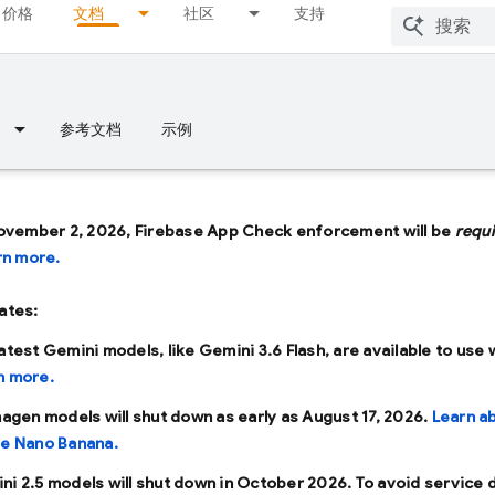
价格
文档
社区
支持
参考文档
示例
ovember 2, 2026, Firebase App Check enforcement will be
requ
rn more.
ates:
latest Gemini models, like
Gemini 3.6 Flash
, are available to use 
n more.
Imagen models will shut down as early as
August 17, 2026
.
Learn a
se Nano Banana.
ni 2.5 models will shut down in
October 2026
. To avoid service 