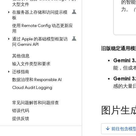
的智能
大型文件
力。
（
在服务器上存储和访问提示模
板
使用 Remote Config 动态更新应
用
通过 Apple 的基础模型框架访
问 Gemini API
旧版稳定通用模
其他信息
Gemini 3.
输入文件类型和要求
能，但成
迁移指南
Gemini 3.
数据治理和 Responsible AI
感的大量
Cloud Audit Logging
常见问题解答和问题排查
图片生
错误代码
提供反馈
arrow_downward
前往包含模