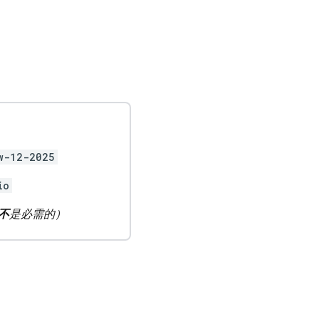
w-12-2025
io
不
是必需的）