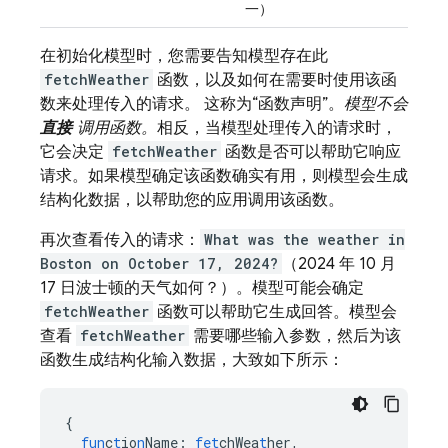
一）
在初始化模型时，您需要告知模型存在此
fetchWeather
函数，以及如何在需要时使用该函
数来处理传入的请求。 这称为“函数声明”。
模型不会
直接
调用函数。
相反，当模型处理传入的请求时，
它会决定
fetchWeather
函数是否可以帮助它响应
请求。如果模型确定该函数确实有用，则模型会生成
结构化数据，以帮助您的应用调用该函数。
再次查看传入的请求：
What was the weather in
Boston on October 17, 2024?
（2024 年 10 月
17 日波士顿的天气如何？）。模型可能会确定
fetchWeather
函数可以帮助它生成回答。模型会
查看
fetchWeather
需要哪些输入参数，然后为该
函数生成结构化输入数据，大致如下所示：
{
fun
c
t
io
n
Name
:
fet
chWea
t
her
,