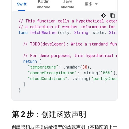
Kotlin
Java
Swift
更多
// This function calls a hypothetical external 
// a collection of weather information for a gi
func
fetchWeather
(
city
:
String
,
state
:
String
,
// TODO(developer): Write a standard function
// For demo purposes, this hypothetical respo
return
[
"temperature"
:
.
number
(
38
),
"chancePrecipitation"
:
.
string
(
"56%"
),
"cloudConditions"
:
.
string
(
"partlyCloudy"
),
]
}
第 2 步
：创建函数声明
创建您稍后将提供给模型的函数声明（本指南的下一