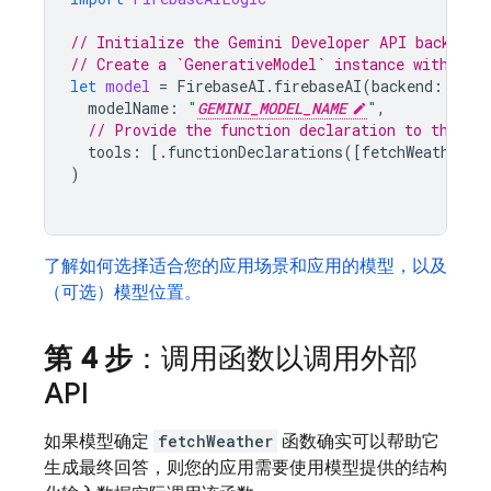
// Initialize the Gemini Developer API backend 
// Create a `GenerativeModel` instance with a m
let
model
=
FirebaseAI
.
firebaseAI
(
backend
:
.
goo
modelName
:
"
GEMINI_MODEL_NAME
"
,
// Provide the function declaration to the mo
tools
:
[.
functionDeclarations
([
fetchWeatherTo
)
了解如何选择适合您的应用场景和应用的模型，以及
（可选）模型位置。
第 4 步
：调用函数以调用外部
API
如果模型确定
fetchWeather
函数确实可以帮助它
生成最终回答，则您的应用需要使用模型提供的结构