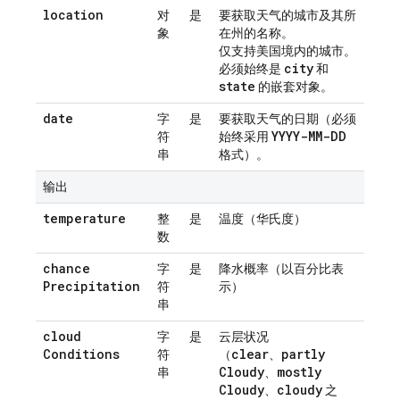
location
对
是
要获取天气的城市及其所
象
在州的名称。
仅支持美国境内的城市。
city
必须始终是
和
state
的嵌套对象。
date
字
是
要获取天气的日期（必须
YYYY-MM-DD
符
始终采用
串
格式）。
输出
temperature
整
是
温度（华氏度）
数
chance
字
是
降水概率（以百分比表
Precipitation
符
示）
串
cloud
字
是
云层状况
Conditions
clear
partly
符
（
、
Cloudy
mostly
串
、
Cloudy
cloudy
、
之