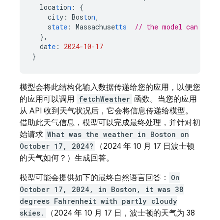
loca
t
io
n
:
{
ci
t
y
:
Bos
t
o
n
,
s
tate
:
Massachuse
tts
// the model can infe
},
da
te
:
2024-10-17
}
模型会将此结构化输入数据传递给您的应用，以便您
的应用可以调用
fetchWeather
函数。当您的应用
从 API 收到天气状况后，它会将信息传递给模型。
借助此天气信息，模型可以完成最终处理，并针对初
始请求
What was the weather in Boston on
October 17, 2024?
（2024 年 10 月 17 日波士顿
的天气如何？）生成回答。
模型可能会提供如下的最终自然语言回答：
On
October 17, 2024, in Boston, it was 38
degrees Fahrenheit with partly cloudy
skies.
（2024 年 10 月 17 日，波士顿的天气为 38