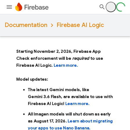
Documentation
Firebase AI Logic
Starting November 2, 2026, Firebase App
Check enforcement will be
required
to use
Firebase AI Logic.
Learn more.
Model updates:
The latest Gemini models, like
Gemini 3.6 Flash
, are available to use with
Firebase AI Logic!
Learn more.
All Imagen models will shut down as early
as
August 17, 2026
.
Learn about migrating
your apps to use Nano Banana.