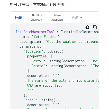
您可以按以下方式编写函数声明：
Kotlin
Java
Swift
更多
let
fetchWeatherTool
=
FunctionDeclaration
(
name
:
"fetchWeather"
,
description
:
"Get the weather conditions for 
parameters
:
[
"location"
:
.
object
(
properties
:
[
"city"
:
.
string
(
description
:
"The city 
"state"
:
.
string
(
description
:
"The US s
],
description
:
"""
      The name of the city and its state for wh
      USA are supported.
      """
),
"date"
:
.
string
(
description
:
"""