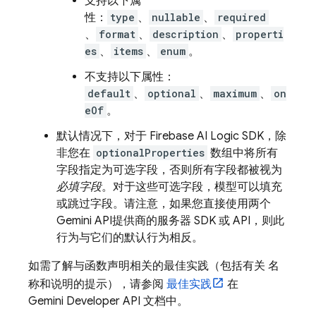
支持以下属
性：
type
、
nullable
、
required
、
format
、
description
、
properti
es
、
items
、
enum
。
不支持以下属性：
default
、
optional
、
maximum
、
on
eOf
。
默认情况下，对于
Firebase AI Logic
SDK，除
非您在
optionalProperties
数组中将所有
字段指定为可选字段，否则所有字段都被视为
必填字段
。对于这些可选字段，模型可以填充
或跳过字段。请注意，如果您直接使用两个
Gemini API
提供商的服务器 SDK 或 API，则此
行为与它们的默认行为相反。
如需了解与函数声明相关的最佳实践（包括有关 名
称和说明的提示），请参阅
最佳实践
在
Gemini Developer API
文档中。