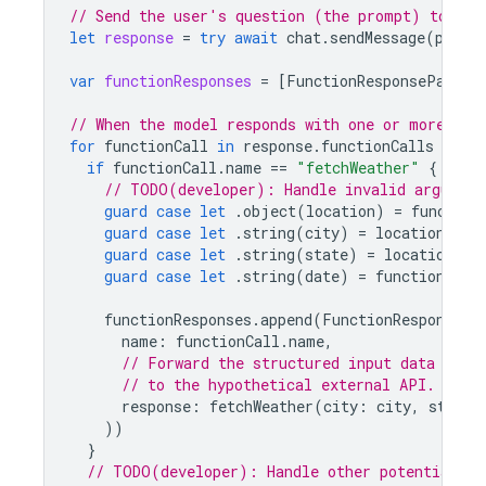
// Send the user's question (the prompt) to the
let
response
=
try
await
chat
.
sendMessage
(
promp
var
functionResponses
=
[
FunctionResponsePart
](
// When the model responds with one or more fun
for
functionCall
in
response
.
functionCalls
{
if
functionCall
.
name
==
"fetchWeather"
{
// TODO(developer): Handle invalid argument
guard
case
let
.
object
(
location
)
=
function
guard
case
let
.
string
(
city
)
=
location
[
"ci
guard
case
let
.
string
(
state
)
=
location
[
"s
guard
case
let
.
string
(
date
)
=
functionCall
functionResponses
.
append
(
FunctionResponsePa
name
:
functionCall
.
name
,
// Forward the structured input data prep
// to the hypothetical external API.
response
:
fetchWeather
(
city
:
city
,
state
:
))
}
// TODO(developer): Handle other potential fu