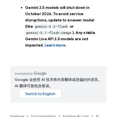
Gemini 2.5 models will shut down in
October 2026
. To avoid service
disruptions, update to a newer model
(like
or
gemini-3.6-flash
). Any stable
gemini-3.1-flash-image
Gemini Live API 2.5 models are not
impacted.
Learn more.
Google 会使用 AI 技术将内容翻译成您偏好的语言。
AI 翻译可能包含错误。
Firebase
Documentation
Firebase AI Logic
AI