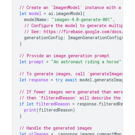
// Create an `ImagenModel` instance with a mode
let
model
=
ai
.
imagenModel
(
modelName
:
"imagen-4.0-generate-001"
,
// Configure the model to generate multiple i
// See: https://firebase.google.com/docs/ai-l
generationConfig
:
ImagenGenerationConfig
(
numb
)
// Provide an image generation prompt
let
prompt
=
"An astronaut riding a horse"
// To generate images, call `generateImages` wi
let
response
=
try
await
model
.
generateImages
(
p
// If fewer images were generated than were req
// then `filteredReason` will describe the reaso
if
let
filteredReason
=
response
.
filteredReason
print
(
filteredReason
)
}
// Handle the generated images
let
uiImages
=
response
.
images
.
compactMap
{
UI