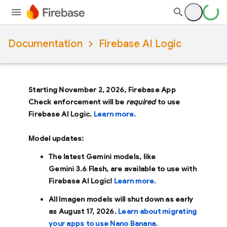
Documentation
Firebase AI Logic
Starting November 2, 2026, Firebase App
Check enforcement will be
required
to use
Firebase AI Logic.
Learn more.
Model updates:
The latest Gemini models, like
Gemini 3.6 Flash
, are available to use with
Firebase AI Logic!
Learn more.
All Imagen models will shut down as early
as
August 17, 2026
.
Learn about migrating
your apps to use Nano Banana.