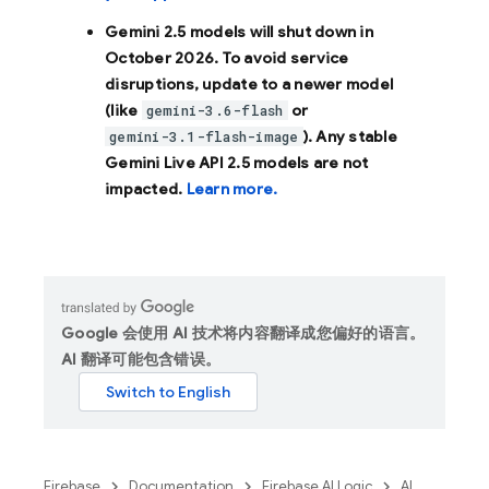
Gemini 2.5 models will shut down in
October 2026
. To avoid service
disruptions, update to a newer model
(like
or
gemini-3.6-flash
). Any stable
gemini-3.1-flash-image
Gemini Live API 2.5 models are not
impacted.
Learn more.
Google 会使用 AI 技术将内容翻译成您偏好的语言。
AI 翻译可能包含错误。
Firebase
Documentation
Firebase AI Logic
AI