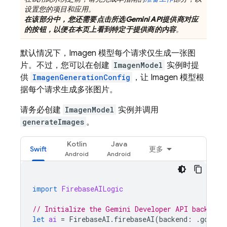
设置您的项目和应用。
在该部分中，您还需要点击所选
Gemini API
提供商对应
的按钮，以便在本页上看到特定于提供商的内容
。
默认情况下，
Imagen
模型每个请求仅生成一张图
片。不过，您可以在创建
ImagenModel
实例时提
供
ImagenGenerationConfig
，让
Imagen
模型根
据每个请求生成多张图片。
请务必创建
ImagenModel
实例并调用
generateImages
。
Kotlin
Java
Swift
更多
import
FirebaseAILogic
// Initialize the Gemini Developer API backend 
let
ai
=
FirebaseAI
.
firebaseAI
(
backend
:
.
google