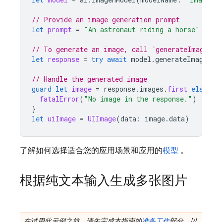
// Provide an image generation prompt
let
prompt
=
"An astronaut riding a horse"
// To generate an image, call `generateImages` 
let
response
=
try
await
model
.
generateImages
(
p
// Handle the generated image
guard
let
image
=
response
.
images
.
first
else
{
fatalError
(
"No image in the response."
)
}
let
uiImage
=
UIImage
(
data
:
image
.
data
)
了解如何选择适合您的应用场景和应用的
模型
。
根据纯文本输入生成多张图片
在试用此示例之前，请先完成本指南的
准备工作
部分，以