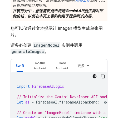
在试用此示例之前，请先完成本指南的
准备工作
部分，以
设置您的项目和应用。
在该部分中，您还需要点击所选
Gemini API
提供商对应
的按钮，以便在本页上看到特定于提供商的内容
。
您可以仅通过文本提示让
Imagen
模型生成单张图
片。
请务必创建
ImagenModel
实例并调用
generateImages
。
Kotlin
Java
Swift
更多
import
FirebaseAILogic
// Initialize the Gemini Developer API backend 
let
ai
=
FirebaseAI
.
firebaseAI
(
backend
:
.
google
// Create an `ImagenModel` instance with a mode
let
model
=
ai
.
imagenModel
(
modelName
:
"imagen-4