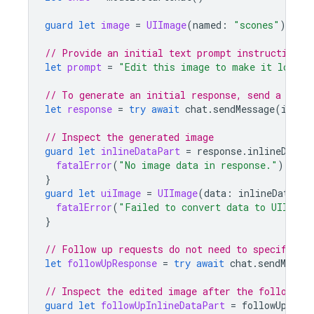
guard
let
image
=
UIImage
(
named
:
"scones"
)
else
// Provide an initial text prompt instructing t
let
prompt
=
"Edit this image to make it look l
// To generate an initial response, send a user
let
response
=
try
await
chat
.
sendMessage
(
image
// Inspect the generated image
guard
let
inlineDataPart
=
response
.
inlineDataP
fatalError
(
"No image data in response."
)
}
guard
let
uiImage
=
UIImage
(
data
:
inlineDataPar
fatalError
(
"Failed to convert data to UIImage
}
// Follow up requests do not need to specify th
let
followUpResponse
=
try
await
chat
.
sendMessag
// Inspect the edited image after the follow up
guard
let
followUpInlineDataPart
=
followUpResp