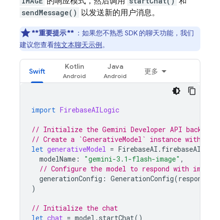
IMAGE
的响应模式，然后调用
startChat()
和
sendMessage()
以发送新的用户消息。
**重要提示**
：如果您不熟悉 SDK 的聊天功能，我们
建议您查看
纯文本聊天示例
。
Kotlin
Java
Swift
更多
import
FirebaseAILogic
// Initialize the Gemini Developer API backend 
// Create a `GenerativeModel` instance with a G
let
generativeModel
=
FirebaseAI
.
firebaseAI
(
bac
modelName
:
"gemini-3.1-flash-image"
,
// Configure the model to respond with images
generationConfig
:
GenerationConfig
(
responseMo
)
// Initialize the chat
let
chat
=
model
.
startChat
()