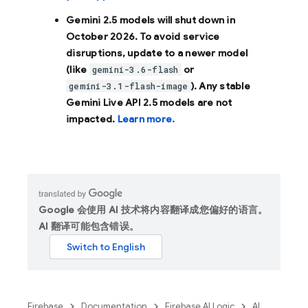
Gemini 2.5 models will shut down in
October 2026
. To avoid service
disruptions, update to a newer model
(like
or
gemini-3.6-flash
). Any stable
gemini-3.1-flash-image
Gemini Live API 2.5 models are not
impacted.
Learn more.
Google 会使用 AI 技术将内容翻译成您偏好的语言。
AI 翻译可能包含错误。
Firebase
Documentation
Firebase AI Logic
AI