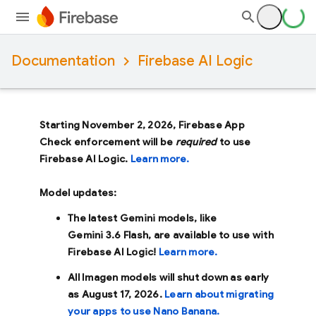
Documentation
Firebase AI Logic
Starting November 2, 2026, Firebase App
Check enforcement will be
required
to use
Firebase AI Logic.
Learn more.
Model updates:
The latest Gemini models, like
Gemini 3.6 Flash
, are available to use with
Firebase AI Logic!
Learn more.
All Imagen models will shut down as early
as
August 17, 2026
.
Learn about migrating
your apps to use Nano Banana.