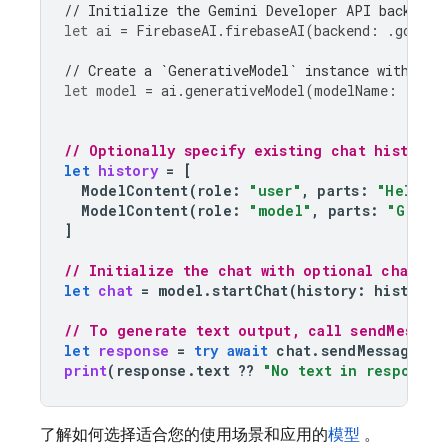
// Initialize the Gemini Developer API backend 
let
ai
=
FirebaseAI
.
firebaseAI
(
backend
:
.
google
// Create a `GenerativeModel` instance with a m
let
model
=
ai
.
generativeModel
(
modelName
:
"gemi
// Optionally specify existing chat history
let
history
=
[
ModelContent
(
role
:
"user"
,
parts
:
"Hello, 
ModelContent
(
role
:
"model"
,
parts
:
"Great 
]
// Initialize the chat with optional chat hi
let
chat
=
model
.
startChat
(
history
:
history
)
// To generate text output, call sendMessage
let
response
=
try
await
chat
.
sendMessage
(
"H
print
(
response
.
text
??
"No text in response.
了解如何选择适合您的使用场景和应用的
模型
。