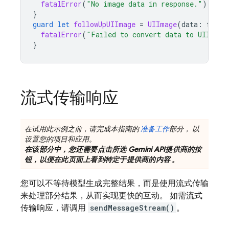
fatalError
(
"No image data in response."
)
}
guard
let
followUpUIImage
=
UIImage
(
data
:
follo
fatalError
(
"Failed to convert data to UIImage
}
流式传输响应
在试用此示例之前，请完成本指南的
准备工作
部分， 以
设置您的项目和应用。
在该部分中，您还需要点击所选
Gemini API
提供商的按
钮，以便在此页面上看到特定于提供商的内容 。
您可以不等待模型生成完整结果，而是使用流式传输
来处理部分结果，从而实现更快的互动。 如需流式
传输响应，请调用
sendMessageStream()
。