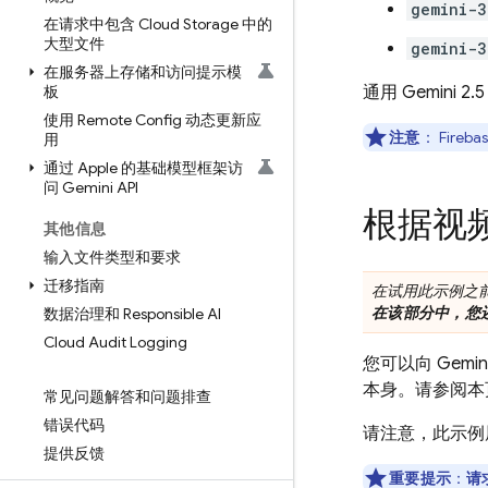
gemini-3
在请求中包含 Cloud Storage 中的
大型文件
gemini-3
在服务器上存储和访问提示模
板
通用
Gemini 2.5
使用 Remote Config 动态更新应
注意
：
Firebas
用
通过 Apple 的基础模型框架访
问 Gemini API
根据视频
其他信息
输入文件类型和要求
迁移指南
在试用此示例之
在该部分中，您
数据治理和 Responsible AI
Cloud Audit Logging
您可以向
Gemin
本身。请参阅本
常见问题解答和问题排查
错误代码
请注意，此示例
提供反馈
重要提示
：
请