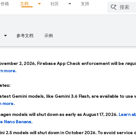
价格
文档
社区
支持
参考文档
示例
ovember 2, 2026, Firebase App Check enforcement will be
requ
rn more.
ates:
latest Gemini models, like
Gemini 3.6 Flash
, are available to use 
n more.
Imagen models will shut down as early as
August 17, 2026
.
Learn a
se Nano Banana.
ni 2.5 models will shut down in
October 2026
. To avoid service 