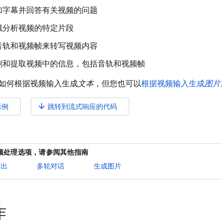
加字幕并回答有关视频的问题
戳分析视频的特定片段
音轨和视频帧来转写视频内容
割和提取视频中的信息，包括音轨和视频帧
如何根据视频输入生成
文本
，但您也可以
根据视频输入生成
图片
arrow_downward
示例
跳转到流式响应的代码
频处理选项，请参阅其他指南
输出
多轮对话
生成图片
作