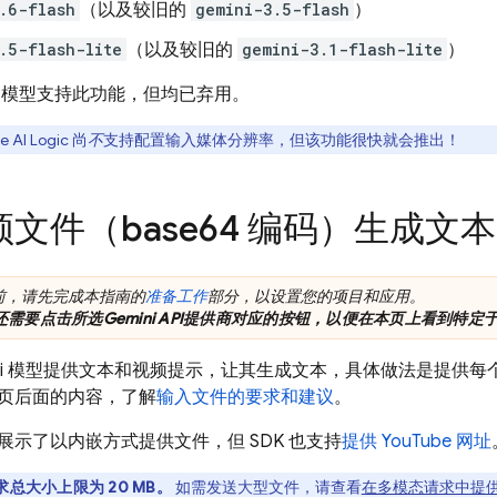
.6-flash
（以及较旧的
gemini-3.5-flash
）
.5-flash-lite
（以及较旧的
gemini-3.1-flash-lite
）
模型支持此功能，但均已弃用。
e AI Logic
尚
不
支持配置输入媒体分辨率，但该功能很快就会推出！
文件（base64 编码）生成文本
前，请先完成本指南的
准备工作
部分，以设置您的项目和应用。
还需要点击所选
Gemini API
提供商对应的按钮，以便在本页上看到特定
i
模型提供文本和视频提示，让其生成文本，具体做法是提供每
页后面的内容，了解
输入文件的要求和建议
。
展示了以内嵌方式提供文件，但 SDK 也支持
提供 YouTube 网址
求总大小上限为 20 MB。
如需发送大型文件，请查看
在多模态请求中提