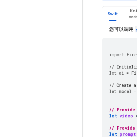
Kot
Swift
您可以调用
import
Fire
// Initiali
let
ai
=
Fi
// Create a
let
model
=
// Provide
let
video
// Provide
let
prompt