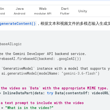
lin
Java
Web
Dart
Unity
generateContent()
，根据文本和视频文件的多模态输入生成
baseAILogic
ze the Gemini Developer API backend service.
rebaseAI
.
firebaseAI
(
backend
:
.
googleAI
())
 `GenerativeModel` instance with a model that supports y
ai
.
generativeModel
(
modelName
:
"gemini-3.6-flash"
)
 the video as `Data` with the appropriate MIME type.
=
InlineDataPart
(
data
:
try
Data
(
contentsOf
:
videoURL
 a text prompt to include with the video
=
"What is in the video?"