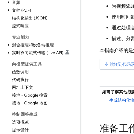
音频
为视频添
文档 (PDF)
使用时间
结构化输出 (JSON)
流式响应
通过处理
专业能力
描述、分
混合推理和设备端推理
本指南介绍的是
实时双向流式传输 (Live API)
向模型提供工具
arrow_downward
跳转到代码
函数调用
代码执行
网址上下文
如需了解其他视
接地 - Google 搜索
生成结构化
接地 - Google 地图
控制回答生成
选项概览
准备工
提示设计