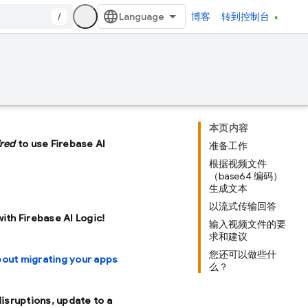
/
博客
转到控制台
本页内容
ired
to use Firebase AI
准备工作
根据视频文件
（base64 编码）
生成文本
以流式传输回答
with Firebase AI Logic!
输入视频文件的要
求和建议
您还可以做些什
bout migrating your apps
么？
disruptions, update to a