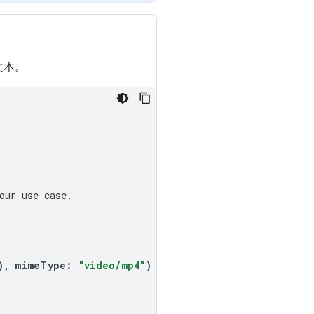
文本。
our use case.
),
mimeType
:
"video/mp4"
)