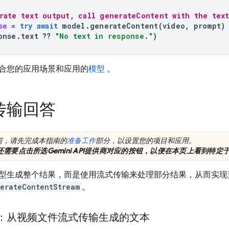
rate text output, call generateContent with the tex
se
=
try
await
model
.
generateContent
(
video
,
prompt
)
onse
.
text
??
"No text in response."
)
合您的应用场景和应用的
模型
。
传输回答
前，请先完成本指南的
准备工作
部分，以设置您的项目和应用。
还需要点击所选
Gemini API
提供商对应的按钮，以便在本页上看到特定
型生成整个结果，而是使用流式传输来处理部分结果，从而实现
erateContentStream
。
：从视频文件流式传输生成的文本