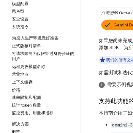
模型配置
思考型
点击您的
Gemini 
安全设置
Gemini D
系统指令
为投入生产环境做好准备
如果您尚未完成
正式版核对清单
添加 SDK、为
将请求限制为仅限经过身份验证的
用户
我们的所有文
远程更改模型名称
如需测试和迭代
营业地点
上下文缓存
需要示例视
价格
速率限制和配额
支持此功能
统计 token 数量
监控费用、用量和指标
本指南介绍了如
解决方案
gemini-3
概览