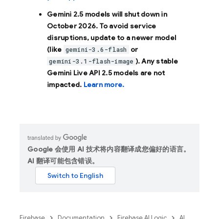
Gemini 2.5 models will shut down in
October 2026
. To avoid service
disruptions, update to a newer model
(like
or
gemini-3.6-flash
). Any stable
gemini-3.1-flash-image
Gemini Live API 2.5 models are not
impacted.
Learn more.
Google 会使用 AI 技术将内容翻译成您偏好的语言。
AI 翻译可能包含错误。
Firebase
Documentation
Firebase AI Logic
AI