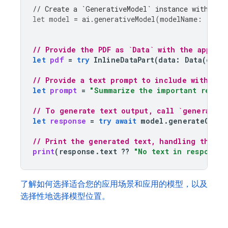
// Create a `GenerativeModel` instance with a m
let
model
=
ai
.
generativeModel
(
modelName
:
"gemi
// Provide the PDF as `Data` with the approp
let
pdf
=
try
InlineDataPart
(
data
:
Data
(
cont
// Provide a text prompt to include with the
let
prompt
=
"Summarize the important result
// To generate text output, call `generateCo
let
response
=
try
await
model
.
generateConte
// Print the generated text, handling the ca
print
(
response
.
text
??
"No text in response.
了解如何选择适合您的应用场景和应用的模型，以及
选择性地选择模型位置。