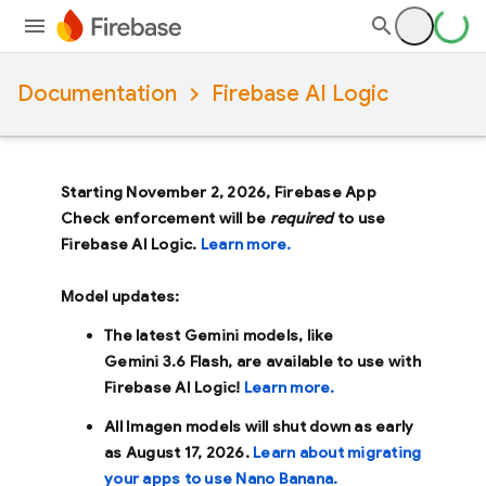
Documentation
Firebase AI Logic
Starting November 2, 2026, Firebase App
Check enforcement will be
required
to use
Firebase AI Logic.
Learn more.
Model updates:
The latest Gemini models, like
Gemini 3.6 Flash
, are available to use with
Firebase AI Logic!
Learn more.
All Imagen models will shut down as early
as
August 17, 2026
.
Learn about migrating
your apps to use Nano Banana.