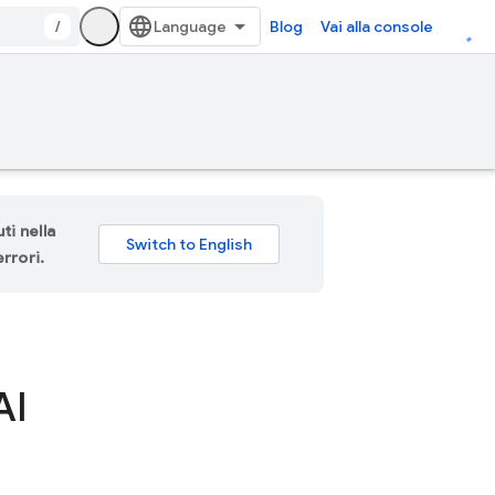
/
Blog
Vai alla console
ti nella
rrori.
'AI