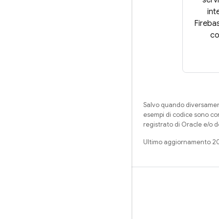
int
Fireba
co
Salvo quando diversamente
esempi di codice sono con
registrato di Oracle e/o d
Ultimo aggiornamento 2
Impara
Guide
Riferimento