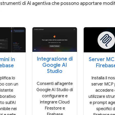
 strumenti di AI agentiva che possono apportare modifi
.
Integrazione di
ini in
Server MC
Google AI
rebase
Firebas
Studio
lifica lo
Installa il no
Consenti all'agente
ppo con un
server MCP 
Google AI Studio di
istente
accedere 
configurare e
aborativo
utilizzare stru
integrare Cloud
o sull'AI
e prompt agen
Firestore e
nibile nei
specifici d
Firebase
zi e nelle
Firebase ne