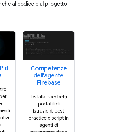
che al codice e al progetto
P di
Competenze
e
dell'agente
Firebase
stro
per
Installa pacchetti
e
portatili di
menti
istruzioni, best
tivi
practice e script in
i
agenti di
gli