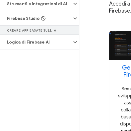
Accedi a
Strumenti e integrazioni di AI
Firebase
Firebase Studio
CREARE APP BASATE SULL'IA
Logica di Firebase AI
Gem
Fi
Semp
svilu
ass
coll
basat
dispo
servi