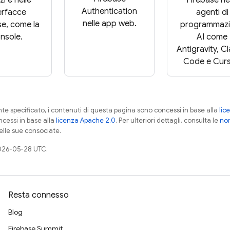
Authentication
erfacce
agenti di
nelle app web.
se, come la
programmaz
nsole.
AI come
Antigravity, C
Code e Curs
 specificato, i contenuti di questa pagina sono concessi in base alla
lic
cessi in base alla
licenza Apache 2.0
. Per ulteriori dettagli, consulta le
nor
elle sue consociate.
026-05-28 UTC.
Resta connesso
Blog
Firebase Summit