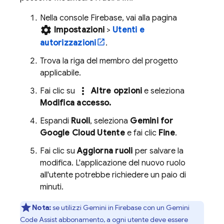
Nella console
Firebase
, vai alla pagina
settings
Impostazioni
>
Utenti e
autorizzazioni
.
Trova la riga del membro del progetto
applicabile.
more_vert
Fai clic su
Altre opzioni
e seleziona
Modifica accesso.
Espandi
Ruoli
, seleziona
Gemini for
Google Cloud
Utente
e fai clic
Fine
.
Fai clic su
Aggiorna ruoli
per salvare la
modifica. L'applicazione del nuovo ruolo
all'utente potrebbe richiedere un paio di
minuti.
Nota:
se utilizzi Gemini in
Firebase
con un
Gemini
Code Assist
abbonamento, a ogni utente deve essere