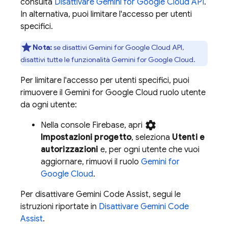
consulta
Disattivare
Gemini for Google Cloud API
.
In alternativa, puoi limitare l'accesso per utenti
specifici.
Nota:
se disattivi
Gemini for Google Cloud API
,
disattivi tutte le funzionalità
Gemini for Google Cloud
.
Per limitare l'accesso per utenti specifici, puoi
rimuovere il
Gemini for Google Cloud
ruolo utente
da ogni utente:
settings
Nella console
Firebase
, apri
Impostazioni progetto
, seleziona
Utenti e
autorizzazioni
e, per ogni utente che vuoi
aggiornare, rimuovi il ruolo
Gemini for
Google Cloud
.
Per disattivare
Gemini Code Assist
, segui le
istruzioni riportate in
Disattivare
Gemini Code
Assist
.