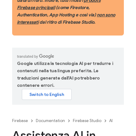
data di ritiro. Inoltre, tutti i nostri
prodotti
Firebase principali
(come Firestore,
Authentication, App Hosting e così via)
non sono
interessati
dal ritiro di Firebase Studio.
Google utilizza la tecnologia AI per tradurre i
contenuti nella tua lingua preferita. Le
traduzioni generate dall'AI potrebbero
contenere errori.
Firebase
Documentation
Firebase Studio
AI
Assistenza AI in