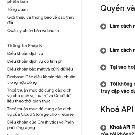
phiên bản
Quyền và 
Tổng quan
Giới thiệu và thông báo về các thay
đổi
Làm cách nà
Quản lý phiên bản và bảo trì
Thông tin Pháp lý
Làm cách n
Điều khoản dịch vụ
Điều khoản dịch vụ có tính phí
Tại sao hoặ
Điều khoản bảo mật và xử lý dữ liệu
Firebase: Các điều khoản tiêu chuẩn
trong hợp đồng
Tôi không 
Thoả thuận mức độ cung cấp dịch
truy cập vào d
vụ cho dịch vụ lưu trữ và Cơ sở dữ
liệu theo thời gian thực
Khoá API
Thoả thuận mức độ cung cấp dịch
vụ của Cloud Storage cho Firebase
Điều khoản của Crashlytics và Phân
Khoá API F
phối ứng dụng
của tôi không?