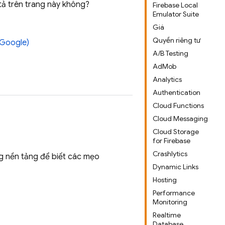
tả trên trang này không?
Firebase Local
Emulator Suite
Giá
Quyền riêng tư
 Google)
A/B Testing
AdMob
Analytics
Authentication
Cloud Functions
Cloud Messaging
Cloud Storage
for Firebase
Crashlytics
g nền tảng để biết các mẹo
Dynamic Links
Hosting
Performance
Monitoring
Realtime
Database