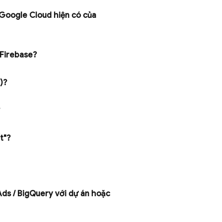
Google Cloud
hiện có của
 Firebase?
l)?
?
ất"?
Ads
/
Big
Query
với dự án hoặc