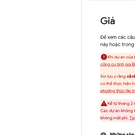
Giá
Để xem các câu
này hoặc trong 
Khi dự án của 
công cụ tính gói B
Xin lưu ý rằng
cản
có thể thực hiện 
phương thức lập t
Kể từ tháng 2
Các dự án không t
không mất phí.
Tì