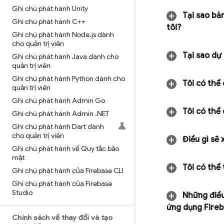
Ghi chú phát hành Unity
Tại sao bả
Ghi chú phát hành C++
tôi?
Ghi chú phát hành Node
.
js dành
cho quản trị viên
Tại sao dự 
Ghi chú phát hành Java dành cho
quản trị viên
Ghi chú phát hành Python dành cho
Tôi có thể 
quản trị viên
Ghi chú phát hành Admin Go
Tôi có thể
Ghi chú phát hành Admin
.
NET
Ghi chú phát hành Dart dành
cho quản trị viên
Điều gì sẽ 
Ghi chú phát hành về Quy tắc bảo
mật
Tôi có thể
Ghi chú phát hành của Firebase CLI
Ghi chú phát hành của Firebase
Studio
Những điều 
ứng dụng Fireba
Chính sách về thay đổi và tạo