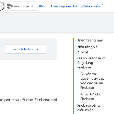
Blog
Truy cập vào bảng điều khiển
Trên trang này
Nền tảng và
khung
Dự án Firebase và
ứng dụng
Firebase
Quyền và
quyền truy cập
vào các dự án
Firebase
Khoá API cho
Firebase
ắc phục sự cố cho Firebase nói
Firebase bảng
điều khiển