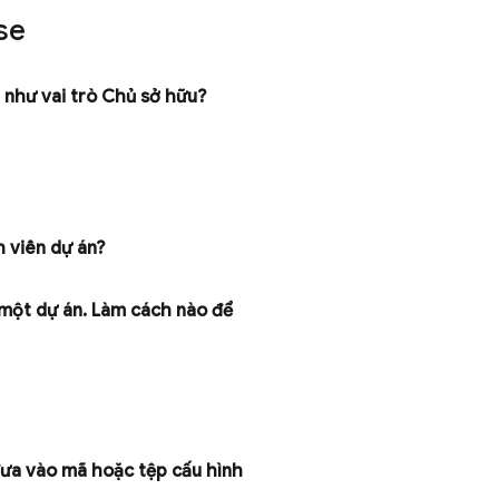
se
như vai trò Chủ sở hữu?
h viên dự án?
 một dự án
.
Làm cách nào để
đưa vào mã hoặc tệp cấu hình