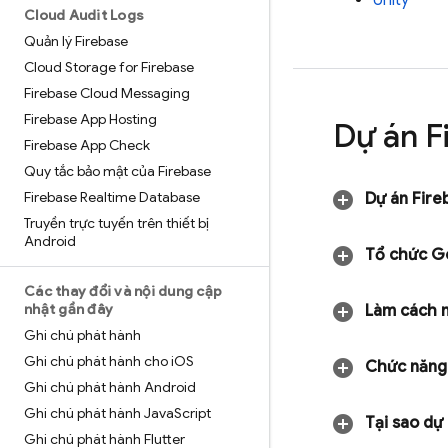
Unity
Cloud Audit Logs
Quản lý Firebase
Cloud Storage for Firebase
Firebase Cloud Messaging
Firebase App Hosting
Dự án F
Firebase App Check
Quy tắc bảo mật của Firebase
Firebase Realtime Database
Dự án Fireb
Truyền trực tuyến trên thiết bị
Android
Tổ chức
G
Các thay đổi và nội dung cập
nhật gần đây
Làm cách n
Ghi chú phát hành
Ghi chú phát hành cho i
OS
Chức năng 
Ghi chú phát hành Android
Ghi chú phát hành Java
Script
Tại sao dự
Ghi chú phát hành Flutter