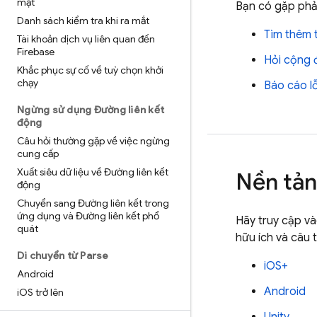
mật
Bạn có gặp phả
Danh sách kiểm tra khi ra mắt
Tìm thêm 
Tài khoản dịch vụ liên quan đến
Firebase
Hỏi cộng 
Khắc phục sự cố về tuỳ chọn khởi
chạy
Báo cáo lỗ
Ngừng sử dụng Đường liên kết
động
Câu hỏi thường gặp về việc ngừng
cung cấp
Xuất siêu dữ liệu về Đường liên kết
Nền tản
động
Chuyển sang Đường liên kết trong
ứng dụng và Đường liên kết phổ
Hãy truy cập v
quát
hữu ích và câu 
Di chuyển từ Parse
iOS+
Android
Android
i
OS trở lên