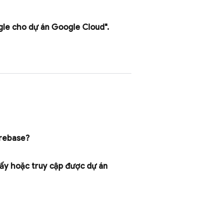
gle cho dự án
Google Cloud
"
.
irebase
?
hấy hoặc truy cập được dự án