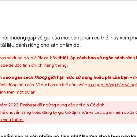
 hỏi thường gặp về giá của một sản phẩm cụ thể, hãy xem ph
tài liệu dành riêng cho sản phẩm đó.
bạn sử dụng gói giá Blaze, hãy
thiết lập cảnh báo về ngân sách
bằng b
laze
để ước tính chi phí hằng tháng.
h báo ngân sách
không
giới hạn mức sử dụng hoặc phí của bạn
– đâ
hành động nếu cần. Ví dụ: bạn có thể cân nhắc
sử dụng thông báo về ngâ
rình trên một dự án
.
 năm 2022, Firebase đã ngừng cung cấp gói giá Cố định.
hể chuyển sang hoặc đăng ký gói Cố định nữa và các dự án hiện có đã 
m hiểu thêm.