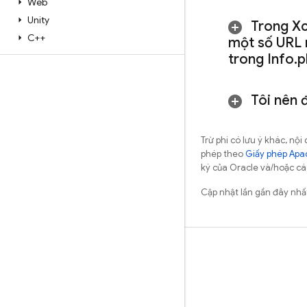
Web
Unity
Trong Xc
C++
một số URL 
trong Info
.
p
Tôi nên 
Trừ phi có lưu ý khác, n
phép theo
Giấy phép Apa
ký của Oracle và/hoặc các
Cập nhật lần gần đây nh
Tìm hiểu
Hướng dẫn
Tài liệu tham khảo