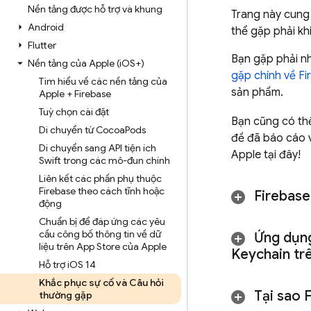
Nền tảng được hỗ trợ và khung
Trang này cung
Android
thể gặp phải kh
Flutter
Bạn gặp phải n
Nền tảng của Apple (i
OS+)
gặp chính về Fi
Tìm hiểu về các nền tảng của
sản phẩm.
Apple + Firebase
Tuỳ chọn cài đặt
Bạn cũng có t
Di chuyển từ Cocoa
Pods
đề đã báo cáo 
Di chuyển sang API tiện ích
Apple tại đây!
Swift trong các mô-đun chính
Liên kết các phần phụ thuộc
Firebase theo cách tĩnh hoặc
Firebase
động
Chuẩn bị để đáp ứng các yêu
cầu công bố thông tin về dữ
Ứng dụng
liệu trên App Store của Apple
Keychain tr
Hỗ trợ i
OS 14
Khắc phục sự cố và Câu hỏi
Tại sao F
thường gặp