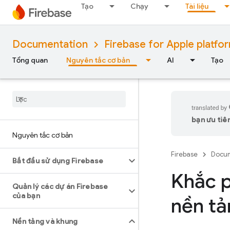
Tạo
Chạy
Tài liệu
Documentation
Firebase for Apple platfo
Tổng quan
Nguyên tắc cơ bản
AI
Tạo
bạn ưu tiên
Nguyên tắc cơ bản
Firebase
Docum
Bắt đầu sử dụng Firebase
Khắc p
Quản lý các dự án Firebase
của bạn
nền tả
Nền tảng và khung