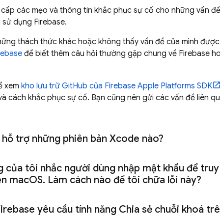
 cấp các mẹo và thông tin khắc phục sự cố cho những vấn đề
i sử dụng Firebase.
hững thách thức khác hoặc không thấy vấn đề của mình đượ
rebase
để biết thêm câu hỏi thường gặp chung về Firebase h
hể xem
kho lưu trữ GitHub của Firebase Apple Platforms SDK
và cách khắc phục sự cố. Bạn cũng nên gửi các vấn đề liên q
 hỗ trợ những phiên bản Xcode nào?
 của tôi nhắc người dùng nhập mật khẩu để tru
ên mac
OS
.
Làm cách nào để tôi chữa lỗi này?
irebase yêu cầu tính năng Chia sẻ chuỗi khoá tr