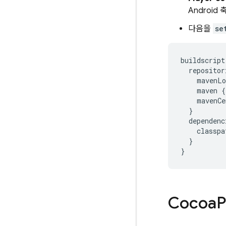
Android
다음을
se
buildscript
repositor
mavenLo
maven
{
mavenCe
}
dependenc
classpa
}
}
Cocoa