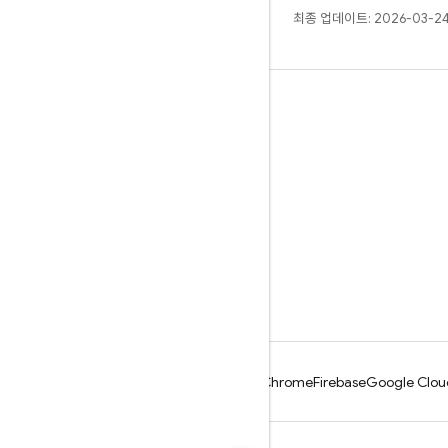
최종 업데이트: 2026-03-24
알아보기
안내
참조
샘플
라이브러리
GitHub
Android
Chrome
Firebase
Google Clou