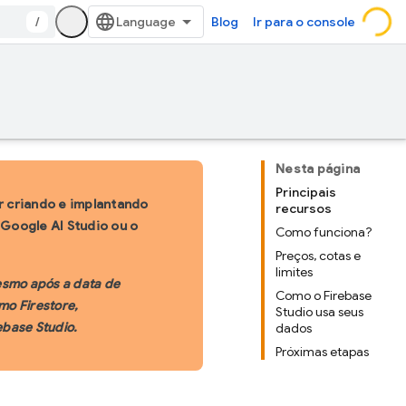
/
Blog
Ir para o console
Nesta página
Principais
ar criando e implantando
recursos
Google AI Studio ou o
Como funciona?
Preços, cotas e
limites
esmo após a data de
Como o Firebase
mo Firestore,
Studio usa seus
ebase Studio.
dados
Próximas etapas