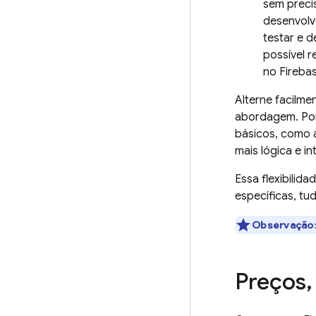
sem preci
desenvolve
testar e 
possível r
no
Fireba
Alterne facilm
abordagem. Po
básicos, como a
mais lógica e i
Essa flexibilid
específicas, tu
Observação
Preços
,