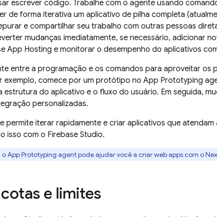
sar escrever código. Trabalhe com o agente usando comando
r de forma iterativa um aplicativo de pilha completa (atualm
depurar e compartilhar seu trabalho com outras pessoas dire
everter mudanças imediatamente, se necessário, adicionar nov
se App Hosting
e monitorar o desempenho do aplicativos com 
ente entre a programação e os comandos para aproveitar os 
r exemplo, comece por um protótipo no
App Prototyping ag
 estrutura do aplicativo e o fluxo do usuário. Em seguida, m
ntegração personalizadas.
ade permite iterar rapidamente e criar aplicativos que atenda
do isso com o
Firebase Studio
.
:
o
App Prototyping agent
pode ajudar você a criar web apps com o Next
cotas e limites