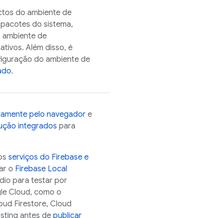
ectos do ambiente de
o pacotes do sistema,
o ambiente de
ativos. Além disso, é
nfiguração do ambiente de
ado
.
etamente pelo navegador
e
ução integrados
para
 os
serviços do Firebase e
sar o
Firebase Local
dio
para testar por
le Cloud
, como o
oud Firestore
,
Cloud
sting
antes de
publicar