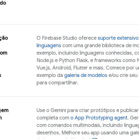
 do
ção
O
Firebase Studio
oferece
suporte extensivo
linguagens
com uma grande biblioteca de mod
com
exemplo, incluindo linguagens conhecidas, c
Node.js e Python Flask, e frameworks como Ne
Vue.js, Android, Flutter e mais. Comece por 
s
exemplo da
galeria de modelos
e/ou crie seu
para compartilhar.
gem
Use o
Gemini
para criar protótipos e publica
m
completa com
o
App Prototyping agent
. Ge
com comandos multimodais, incluindo lingua
desenhos. Melhore seu app usando uma gale