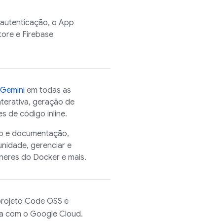
 autenticação, o
App
tore
e
Firebase
Gemini
em todas as
terativa, geração de
 de código inline.
go e documentação,
unidade, gerenciar e
neres do Docker e mais.
projeto
Code OSS
e
a com o
Google Cloud
.