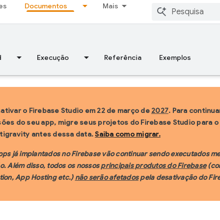
es
Documentos
Mais
d
Execução
Referência
Exemplos
ativar o Firebase Studio em 22 de março de
2027
. Para continu
ões do seu app, migre seus projetos do Firebase Studio para o 
igravity antes dessa data.
Saiba como migrar.
pps já implantados no Firebase vão continuar sendo executados m
o. Além disso, todos os nossos
principais produtos do Firebase
(co
tion, App Hosting etc.)
não serão afetados
pela desativação do Fir