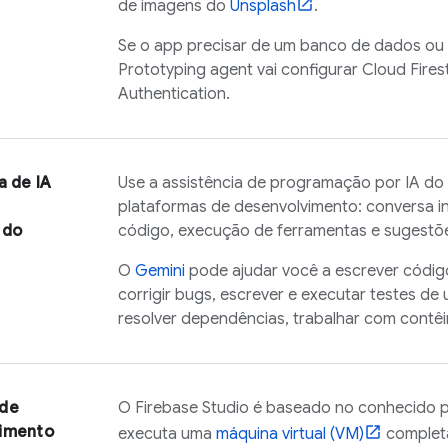
de imagens do
Unsplash
.
Se o app precisar de um banco de dados ou
Prototyping agent
vai configurar
Cloud Fires
Authentication
.
a de IA
Use a assistência de programação por IA do
plataformas de desenvolvimento: conversa in
 do
código, execução de ferramentas e sugestões
O
Gemini
pode ajudar você a escrever códi
corrigir bugs, escrever e executar testes de 
resolver dependências, trabalhar com contêi
 de
O
Firebase Studio
é baseado no conhecido 
imento
executa uma
máquina virtual (VM)
complet