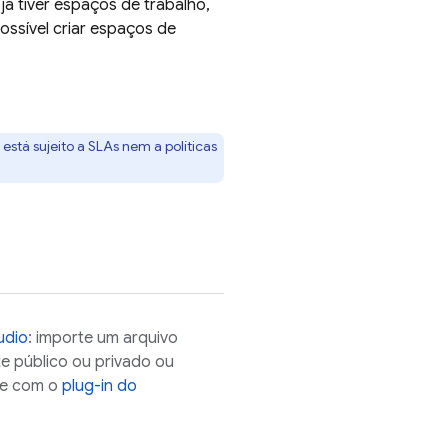
á tiver espaços de trabalho,
ossível criar espaços de
stá sujeito a SLAs nem a políticas
udio
: importe um arquivo
te público ou privado ou
te com o
plug-in do