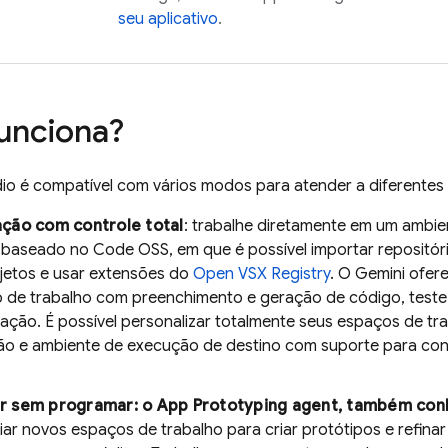
seu aplicativo
.
unciona?
dio
é compatível com vários modos para atender a diferentes 
ção com controle total
: trabalhe diretamente em um ambi
baseado no Code OSS, em que é possível importar repositórios
jetos e usar extensões do
Open VSX Registry
. O
Gemini
ofere
 de trabalho com preenchimento e geração de código, teste
ção. É possível personalizar totalmente seus espaços de t
ão e ambiente de execução de destino com suporte para con
 sem programar: o
App Prototyping agent
, também co
iar novos espaços de trabalho para criar protótipos e refina