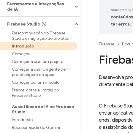
Ferramentas e integrações
de IA
conteúdos
Firebase Studio
ter erros.
Descontinuação do Firebase
Studio e migração de projetos
Firebase
Docum
Introdução
Começar
Fireba
Começar a usar um projeto
Começar a usar o agente de
prototipagem de apps
Desenvolva prot
Começar por um modelo
diretamente pe
Preços
,
cotas e limites do
Firebase Studio
O
Firebase Stu
Assistência de IA no Firebase
Studio
enviar aplicati
Introdução
ends, dispositi
e assistência d
Receber ajuda do Gemini