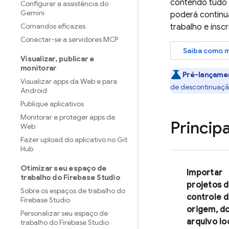
contendo tudo d
Configurar a assistência do
Gemini
poderá continua
Comandos eficazes
trabalho e insc
Conectar-se a servidores MCP
Saiba como m
Visualizar
,
publicar e
monitorar
Pré-lançame
Visualizar apps da Web e para
de descontinuaçã
Android
Publique aplicativos
Monitorar e proteger apps da
Princip
Web
Fazer upload do aplicativo no Git
Hub
Otimizar seu espaço de
Importar
trabalho do Firebase Studio
projetos 
Sobre os espaços de trabalho do
controle 
Firebase Studio
origem, d
Personalizar seu espaço de
arquivo lo
trabalho do Firebase Studio