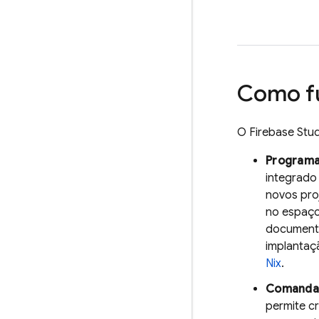
Como f
O
Firebase Stu
Programa
integrado 
novos pro
no espaço
documenta
implantaç
Nix
.
Comandar
permite cr