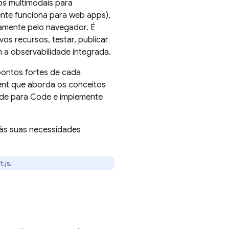
s multimodais para
ente funciona para web apps),
tamente pelo navegador. É
os recursos, testar, publicar
a observabilidade integrada.
pontos fortes de cada
ent
que aborda os conceitos
ude para
Code
e implemente
m às suas necessidades
.js.