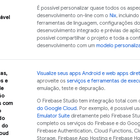
É possível personalizar quase todos os asp
desenvolvimento on-line com o
Nix
, incluind
ável
ferramentas de linguagem, configurações d
desenvolvimento integrado e prévias de aplic
possível compartilhar o projeto e toda a co
desenvolvimento com um
modelo personaliz
as,
Visualize seus apps Android e web apps dir
s e
aproveite os
serviços e ferramentas de exec
de
emulação, teste e depuração.
ão
O
Firebase Studio
tem integração total com
s com
do
Google Cloud
. Por exemplo, é possível u
o
Emulator Suite
diretamente pelo
Firebase Stu
do
completo os serviços do Firebase e do
Goog
e do
Firebase Authentication
,
Cloud Functions
,
Cl
oud
Storage
,
Firebase App Hosting
e
Firebase Ho