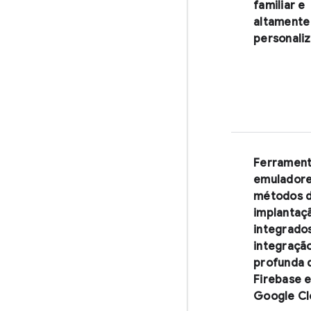
familiar e
altamente
personaliz
Ferrament
emuladore
métodos 
implantaç
integrado
integraçã
profunda 
Firebase 
Google Cl