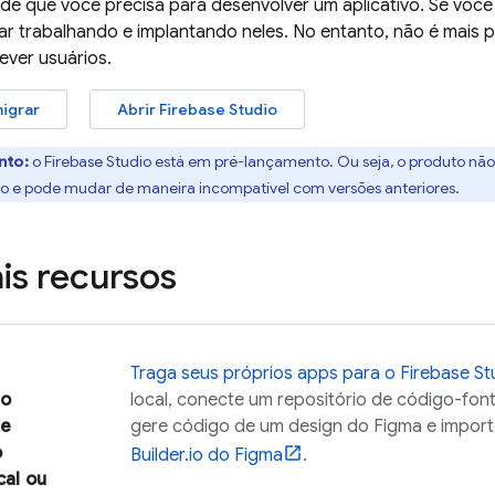
e que você precisa para desenvolver um aplicativo. Se você j
r trabalhando e implantando neles. No entanto, não é mais p
rever usuários.
igrar
Abrir
Firebase Studio
nto:
o
Firebase Studio
está em pré-lançamento. Ou seja, o produto não e
o e pode mudar de maneira incompatível com versões anteriores.
ais recursos
Traga seus próprios apps para o
Firebase St
do
local, conecte um repositório de código-fon
de
gere código de um design do Figma e impor
o
Builder.io do Figma
.
cal ou