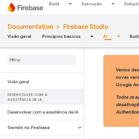
Build
Execução
Soluçõ
Documentation
Firebase Studio
Visão geral
Princípios básicos
AI
Buil
Vamos des
novas vers
Visão geral
Google Ant
DESENVOLVER COM A
Todos os a
ASSISTÊNCIA DE IA
desativaçã
Desenvolver com a assistência de IA
Authentica
Gemini no Firebase