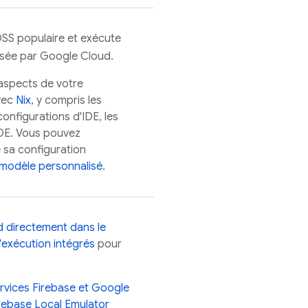
OSS
populaire et exécute
isée par
Google Cloud
.
aspects de votre
vec
Nix
, y compris les
onfigurations d'IDE, les
IDE. Vous pouvez
 sa configuration
modèle personnalisé
.
d directement dans le
d'exécution intégrés
pour
rvices Firebase et
Google
rebase Local Emulator