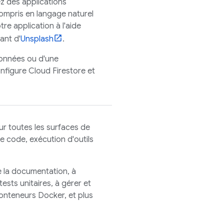
z des applications
ompris en langage naturel
re application à l'aide
ant d'
Unsplash
.
données ou d'une
nfigure
Cloud Firestore
et
ur toutes les surfaces de
e code, exécution d'outils
e la documentation, à
ests unitaires, à gérer et
onteneurs Docker, et plus