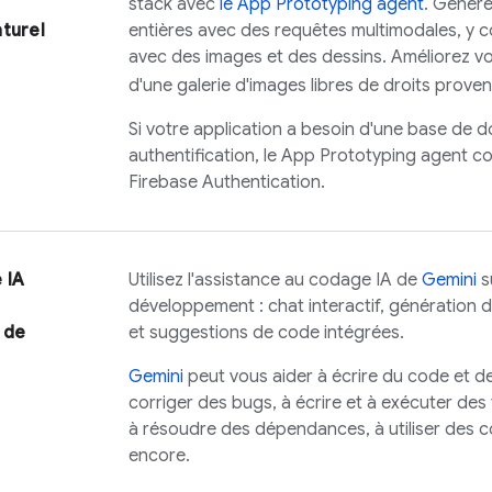
stack avec
le
App Prototyping agent
. Génére
turel
entières avec des requêtes multimodales, y c
avec des images et des dessins. Améliorez vot
d'une galerie d'images libres de droits proven
Si votre application a besoin d'une base de 
authentification, le
App Prototyping agent
co
Firebase Authentication
.
 IA
Utilisez l'assistance au codage IA de
Gemini
s
développement : chat interactif, génération d
 de
et suggestions de code intégrées.
Gemini
peut vous aider à écrire du code et d
corriger des bugs, à écrire et à exécuter des t
à résoudre des dépendances, à utiliser des c
encore.