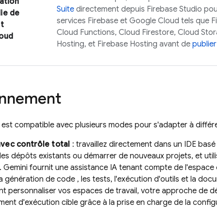
ation
Suite
directement depuis
Firebase Studio
pour
ie de
services Firebase et
Google Cloud
tels que
F
t
Cloud Functions
,
Cloud Firestore
,
Cloud Sto
oud
Hosting
, et
Firebase Hosting
avant de
publier
onnement
est compatible avec plusieurs modes pour s'adapter à différ
vec contrôle total
: travaillez directement dans un IDE ba
es dépôts existants ou démarrer de nouveaux projets, et util
.
Gemini
fournit une assistance IA tenant compte de l'espace d
a génération de code , les tests, l'exécution d'outils et la d
nt personnaliser vos espaces de travail, votre approche de d
ent d'exécution cible grâce à la prise en charge de la configu