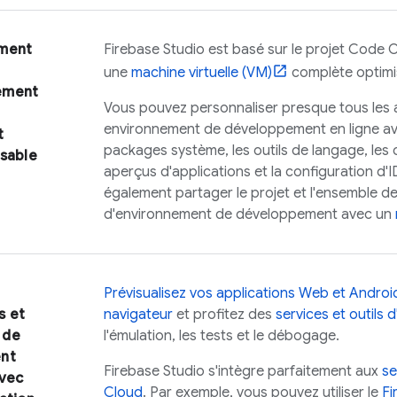
ment
Firebase Studio
est basé sur le projet
Code 
une
machine virtuelle (VM)
complète optim
ement
Vous pouvez personnaliser presque tous les 
environnement de développement en ligne a
t
packages système, les outils de langage, les c
isable
aperçus d'applications et la configuration d'
également partager le projet et l'ensemble de
d'environnement de développement avec un
Prévisualisez vos applications Web et Androi
s et
navigateur
et profitez des
services et outils 
 de
l'émulation, les tests et le débogage.
nt
Firebase Studio
s'intègre parfaitement aux
se
avec
Cloud
. Par exemple, vous pouvez utiliser le
Fi