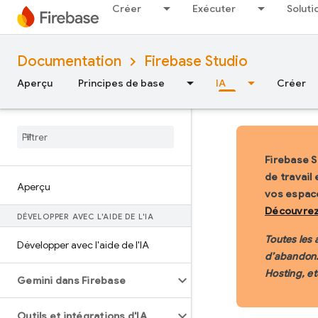
Créer
Exécuter
Soluti
Documentation
Firebase Studio
Aperçu
Principes de base
IA
Créer
Firebase S
de travail 
Aperçu
vos espace
Découvrez
DÉVELOPPER AVEC L'AIDE DE L'IA
Toutes les
Développer avec l'aide de l'IA
d’abandon.
Hosting, et
Gemini dans Firebase
Outils et intégrations d'IA