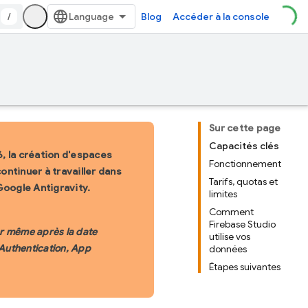
/
Blog
Accéder à la console
Sur cette page
Capacités clés
, la création d'espaces
Fonctionnement
continuer à travailler dans
Tarifs, quotas et
Google Antigravity.
limites
Comment
Firebase Studio
er même après la date
utilise vos
Authentication, App
données
Étapes suivantes