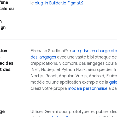
'une
le
plug-in Builder.io Figma
.
cale ou
n
ign
tion
Firebase Studio
offre
une prise en charge ét
s
des langages
avec une vaste bibliothèque de
vec des
d'applications, y compris des langages coura
t des
.NET, Node.js et Python Flask, ainsi que des 
Next.js, React, Angular, Vue.js, Android, Flu
modèle ou une application exemple de la
gal
créez votre propre
modèle personnalisé
à pa
ge
Utilisez
Gemini
pour prototyper et publier des