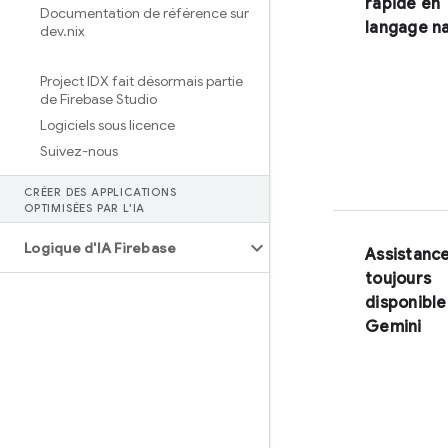
rapide en
Documentation de référence sur
langage na
dev
.
nix
Project IDX fait désormais partie
de Firebase Studio
Logiciels sous licence
Suivez-nous
CRÉER DES APPLICATIONS
OPTIMISÉES PAR L'IA
Logique d'IA Firebase
Assistance
toujours
disponible
Gemini