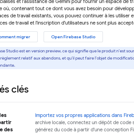
ialisés et l'assistance de
Gemini
pour fournir un espace de tra
e où, contenant tout ce dont vous avez besoin pour développe
es de travail existants, vous pouvez continuer à les utiliser et
es de travail et l'inscription d'utilisateurs ne sont plus accep
omment migrer
Open
Firebase Studio
ase Studio
est en version preview, ce qui signifie que le produit n'est s
 règlement relatif aux abandons, et qu'il peut faire l'objet de modificati
endante.
és clés
des
Importez vos propres applications dans
Fire
partir
archive locale, connectez un dépôt de code s
le des
générez du code à partir d'une conception F