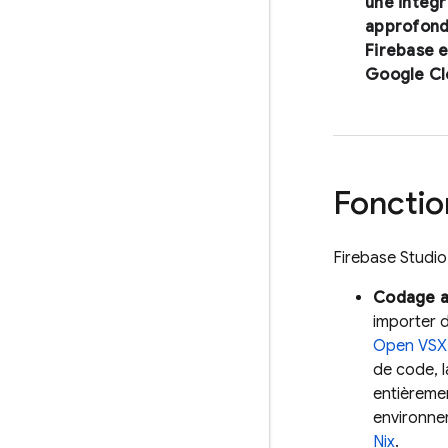
une intégr
approfond
Firebase e
Google Cl
Foncti
Firebase Studio
Codage a
importer d
Open VSX
de code, l
entièreme
environnem
Nix
.