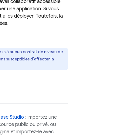
vail collaboratif accessible
r une application. Si vous
 à les déployer. Toutefois, la
tées.
oumis à aucun contrat de niveau de
ons susceptibles d'affecter la
base Studio
: importez une
ource public ou privé, ou
igma et importez-le avec