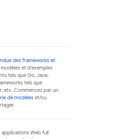
endue des frameworks et
 modèles et d'exemples
nts tels que Go, Java,
frameworks tels que
tter, etc. Commencez par un
erie de modèles
et/ou
rtager.
 applications Web full