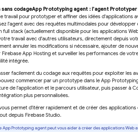
 sans codage
App Prototyping agent
: l'agent
Prototyper
 travail pour prototyper et affiner des idées d'applications 
isez l'agent avec des requêtes multimodales pour développer 
n full stack (actuellement disponible pour les applications Web
otre travail avec d'autres utilisateurs, directement depuis vo
ent annuler les modifications si nécessaire, ajouter de nouvel
r
Firebase App Hosting
et surveiller les performances de votr
lité intégrée.
sser facilement du codage aux requêtes pour exploiter les a
pouvez commencer par un prototype dans le
App Prototypin
re de l'application et le parcours utilisateur, puis passer à
C
intégration plus personnalisées.
té vous permet d'itérer rapidement et de créer des application
 tout depuis
Firebase Studio
.
Le
App Prototyping agent
peut vous aider à créer des applications Web a