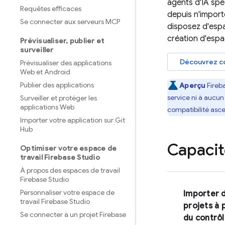
agents d'IA spéc
Requêtes efficaces
depuis n'import
Se connecter aux serveurs MCP
disposez d'espac
création d'espac
Prévisualiser
,
publier et
surveiller
Découvrez c
Prévisualiser des applications
Web et Android
Publier des applications
Aperçu
Fireb
service ni à aucun
Surveiller et protéger les
applications Web
compatibilité asc
Importer votre application sur Git
Hub
Capacit
Optimiser votre espace de
travail Firebase Studio
À propos des espaces de travail
Firebase Studio
Personnaliser votre espace de
Importer 
travail Firebase Studio
projets à 
Se connecter à un projet Firebase
du contrô