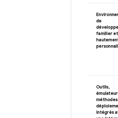
Environne
de
développ
familier et
hautemen
personnal
Outils,
émulateur
méthodes
déploieme
intégrés 