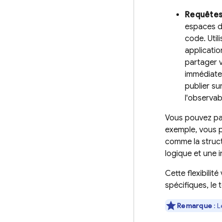
Requêtes
espaces de
code. Util
applicatio
partager v
immédiatem
publier su
l'observabi
Vous pouvez pa
exemple, vous 
comme la structu
logique et une 
Cette flexibili
spécifiques, le
Remarque
: 