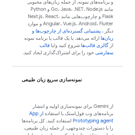
و برنامه‌های نمونه، از جمله زبان‌های محبوبی
مانند Go، Java، .NET، Node.js و Python
Flask و چارچوب‌هایی مانند Next.js، React،
Angular، Vue.js، Android، Flutter و موارد
دیگر
، پشتیبانی گسترده‌ای از چارچوب‌ها و
زبان‌ها
ارائه می‌دهد. با یک قالب یا برنامه نمونه
از
گالری قالب‌ها
شروع کنید و/یا
قالب
سفارشی
خود را برای اشتراک‌گذاری ایجاد کنید.
نمونه‌سازی سریع زبان طبیعی
از
Gemini
برای نمونه‌سازی اولیه و انتشار
برنامه‌های وب فول‌استک با استفاده
از
App
Prototyping agent
استفاده کنید. کل برنامه‌ها
را با دستورات چندوجهی، از جمله زبان طبیعی،