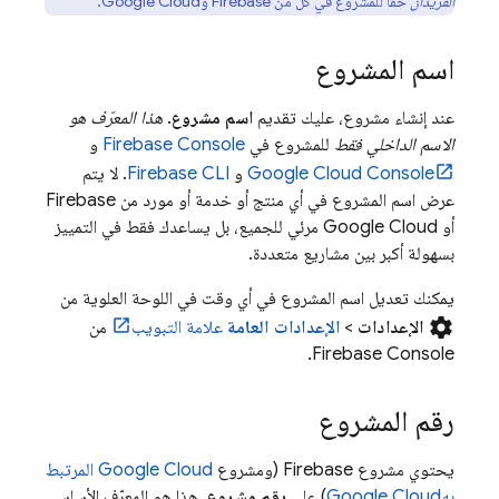
الفريدان
حقًا للمشروع في كلّ من Firebase و
Google Cloud
.
اسم المشروع
عند إنشاء مشروع، عليك تقديم
اسم مشروع
.
هذا المعرّف هو
الاسم الداخلي فقط
للمشروع في
Console
Firebase
و
Console
Google Cloud
و
CLI
Firebase
. لا يتم
عرض اسم المشروع في أي منتج أو خدمة أو مورد من Firebase
أو
Google Cloud
مرئي للجميع، بل يساعدك فقط في التمييز
بسهولة أكبر بين مشاريع متعددة.
يمكنك تعديل اسم المشروع في أي وقت في اللوحة العلوية من
settings
الإعدادات
>
الإعدادات العامة
علامة التبويب
من
Firebase
Console.
رقم المشروع
يحتوي مشروع Firebase (ومشروع
Google Cloud المرتبط
به
Google Cloud
) على
رقم مشروع
. هذا هو المعرّف الأساسي