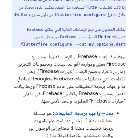
إذا كانت تطبيقات Flutter تستخدم هذا الملف، يمكنك إبقاءه محدّثًا من
خلال تشغيل
من دليل مشروع Flutter.
flutterfire configure
يمكنك الحصول على قيم الإعدادات الحالية التي يملكها Firebase
لتطبيقات Flutter المسجَّلة على Firebase من خلال تشغيل
.
flutterfire configure --out=my_options.dart
يربط ملف إعداد Firebase أو الإعداد تطبيقًا بمشروع
Firebase معيّن وموارده (قواعد البيانات ومجموعات التخزين
وما إلى ذلك). يتضمّن الإعداد "خيارات Firebase"، وهي
المَعلمات التي تتطلبها خدمات Firebase وGoogle للتواصل
مع واجهات برمجة التطبيقات على خادم Firebase وربط بيانات
العميل بمشروع Firebase وتطبيق Firebase. في ما يلي
"خيارات Firebase" المطلوبة والحد الأدنى منها:
مفتاح واجهة برمجة التطبيقات
: هو سلسلة
مشفّرة بسيطة تُستخدم عند استدعاء واجهات
برمجة تطبيقات معيّنة لا تحتاج إلى الوصول إلى
بيانات المستخدم الخاصة (قيمة مثال: