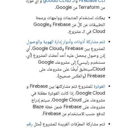
CLI
Firebase
والـ
gcloud CLI
و أي مورد
من Terraform من Google.
يمكنك استخدام المنتجات وواجهات برمجة
التطبيقات من كلّ من Firebase و
Google
Cloud
في الـ مشروع.
تتم مشاركة أذونات وأدوار إدارة الهوية والوصول
للمشروع بين Firebase و
Google Cloud
. أي
إذن وصول يحصل عليه أحد أعضاء المشروع (أي،
مستخدِم رئيسي) إلى مشروعك
Google
Cloud
سينطبق أيضًا على مشروعك على
Firebase (والعكس صحيح).
الفوترة
للمشروع تتم مشاركتها بين Firebase و
Google Cloud
. إذا كانت الفوترة مفعّلة في
مشروعك على
Google Cloud
، سيتم إدراج
مشروعك على Firebase ضمن خطة Blaze
للدفع حسب الاستخدام من Firebase.
تتم مشاركة المعرّفات الفريدة للمشروع (مثل
رقم