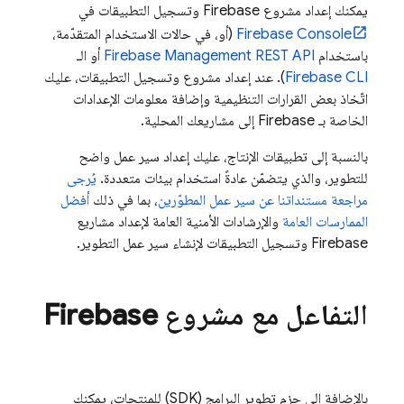
يمكنك إعداد مشروع Firebase وتسجيل التطبيقات في
Console
Firebase
(أو، في حالات الاستخدام المتقدّمة،
باستخدام
Firebase Management REST API
أو الـ
CLI
Firebase
). عند إعداد مشروع وتسجيل التطبيقات، عليك
اتّخاذ بعض القرارات التنظيمية وإضافة معلومات الإعدادات
الخاصة بـ Firebase إلى مشاريعك المحلية.
بالنسبة إلى تطبيقات الإنتاج، عليك إعداد سير عمل واضح
للتطوير، والذي يتضمّن عادةً استخدام بيئات متعددة.
يُرجى
مراجعة مستنداتنا عن
سير عمل المطوّرين
، بما في ذلك
أفضل
الممارسات العامة
والإرشادات الأمنية العامة لإعداد مشاريع
Firebase وتسجيل التطبيقات لإنشاء سير عمل التطوير.
التفاعل مع مشروع Firebase
بالإضافة إلى حِزم تطوير البرامج (SDK) للمنتجات، يمكنك