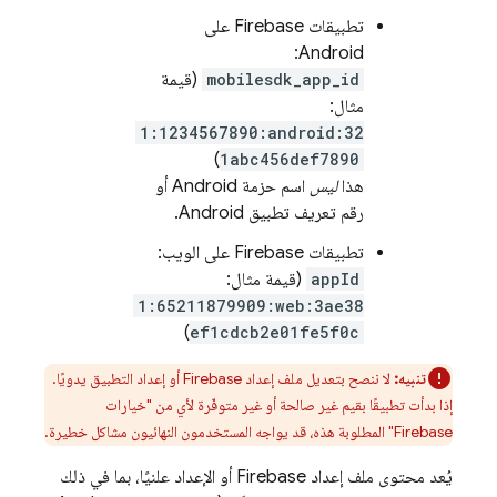
تطبيقات Firebase على
Android:
mobilesdk_app_id
(قيمة
مثال:
1:1234567890:android:32
)
1abc456def7890
هذا
ليس
اسم حزمة Android أو
رقم تعريف تطبيق Android.
تطبيقات Firebase على الويب:
appId
(قيمة مثال:
1:65211879909:web:3ae38
)
ef1cdcb2e01fe5f0c
تنبيه:
لا ننصح بتعديل ملف إعداد Firebase أو إعداد التطبيق يدويًا.
إذا بدأت تطبيقًا بقيم غير صالحة أو غير متوفّرة لأي من "خيارات
Firebase" المطلوبة هذه، قد يواجه المستخدمون النهائيون مشاكل خطيرة.
يُعد محتوى ملف إعداد Firebase أو الإعداد علنيًا، بما في ذلك