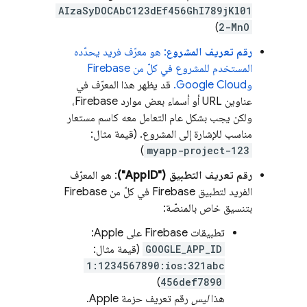
AIzaSyDOCAbC123dEf456GhI789jKl01
)
2-MnO
رقم تعريف المشروع
: هو معرّف فريد يحدّده
المستخدم للمشروع في كلّ من Firebase
و
Google Cloud
.
قد يظهر هذا المعرّف في
عناوين URL أو أسماء بعض موارد Firebase،
ولكن يجب بشكل عام التعامل معه كاسم مستعار
مناسب للإشارة إلى المشروع. (قيمة مثال:
)
myapp-project-123
رقم تعريف التطبيق ("AppID")
: هو المعرّف
الفريد لتطبيق Firebase في كلّ من Firebase
بتنسيق خاص بالمنصّة:
تطبيقات Firebase على Apple:
GOOGLE_APP_ID
(قيمة مثال:
1:1234567890:ios:321abc
)
456def7890
هذا
ليس
رقم تعريف حزمة Apple.