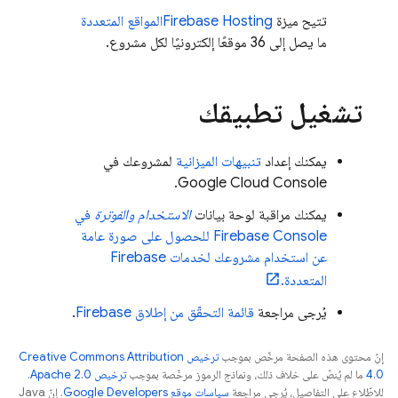
تتيح ميزة
Firebase Hosting
المواقع المتعددة
ما يصل إلى 36 موقعًا إلكترونيًا لكل مشروع.
تشغيل تطبيقك
يمكنك إعداد
تنبيهات الميزانية
لمشروعك في
Google Cloud
Console.
يمكنك مراقبة لوحة بيانات
الاستخدام والفوترة
في
Firebase
Console للحصول على صورة عامة
عن استخدام مشروعك لخدمات Firebase
المتعددة.
يُرجى مراجعة
قائمة التحقّق من إطلاق Firebase
.
إنّ محتوى هذه الصفحة مرخّص بموجب
ترخيص Creative Commons Attribution
4.0‏
ما لم يُنصّ على خلاف ذلك، ونماذج الرموز مرخّصة بموجب
ترخيص Apache 2.0‏
.
للاطّلاع على التفاصيل، يُرجى مراجعة
سياسات موقع Google Developers‏
. إنّ Java