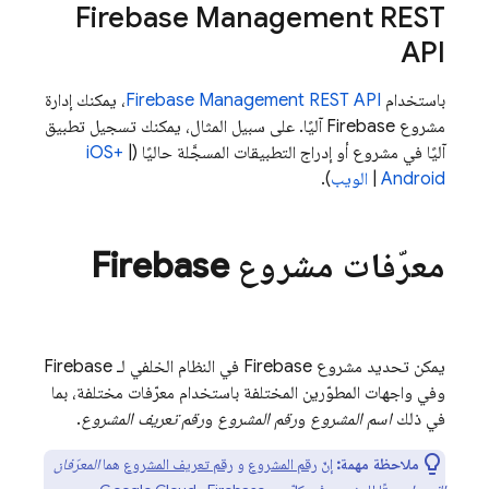
Firebase Management REST
API
باستخدام
Firebase Management REST API
، يمكنك إدارة
مشروع Firebase آليًا. على سبيل المثال، يمكنك تسجيل تطبيق
آليًا في مشروع أو إدراج التطبيقات المسجَّلة حاليًا (
|
iOS+‎
Android
|
الويب
).
معرّفات مشروع Firebase
يمكن تحديد مشروع Firebase في النظام الخلفي لـ Firebase
وفي واجهات المطوّرين المختلفة باستخدام معرّفات مختلفة، بما
في ذلك
اسم المشروع
و
رقم المشروع
و
رقم تعريف المشروع
.
ملاحظة مهمة:
إنّ
رقم المشروع
و
رقم تعريف المشروع
هما
المعرّفان