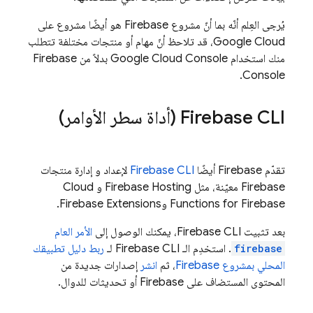
يُرجى العِلم أنّه بما أنّ مشروع Firebase هو أيضًا مشروع على
Google Cloud
، قد تلاحظ أنّ مهام أو منتجات مختلفة تتطلب
منك استخدام
Console بدلاً من
Google Cloud
Firebase
Console.
CLI (أداة سطر الأوامر)
Firebase
تقدّم Firebase أيضًا
CLI
Firebase
لإعداد و إدارة منتجات
Firebase معيّنة، مثل
Firebase Hosting
و
Cloud
Functions for Firebase
و
Firebase Extensions
.
بعد تثبيت
CLI، يمكنك الوصول إلى
Firebase
الأمر العام
firebase
. استخدِم الـ
CLI لـ
Firebase
ربط دليل تطبيقك
المحلي بمشروع Firebase
، ثم
انشر
إصدارات جديدة من
المحتوى المستضاف على Firebase أو تحديثات للدوال.