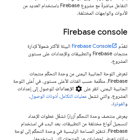
التفاعل مباشرةً مع مشروع Firebase باستخدام العديد من
الأدوات والواجهات المختلفة.
Firebase
console
تقدّم
Console
Firebase
البيئة الأكثر شمولاً لإدارة
منتجات Firebase والتطبيقات والإعدادات على مستوى
المشروع.
تعرض اللوحة الجانبية اليمنى من وحدة التحكّم منتجات
Firebase، منظَّمة حسب الفئات الأعلى مستوى. في أعلى اللوحة
settings
الجانبية اليمنى، انقر على
الإعدادات
للوصول إلى إعدادات
المشروع، والتي تشمل
عمليات التكامل
،
أذونات الوصول
،
و
الفوترة
.
يعرض منتصف وحدة التحكّم أزرارًا تشغّل خطوات الإعداد
لتسجيل أنواع مختلفة من التطبيقات. بعد البدء في استخدام
Firebase، تتغيّر المساحة الرئيسية في وحدة التحكّم إلى لوحة
بيانات تعرض إحصاءات عن المنتجات التي تستخدمها.