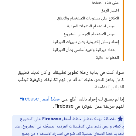
على هذه الصفحة
اختبار الرمز
الاطّلاع على مستويات الاستخدام والإنفاق
عرض استخدام المنتجات الفردية
عرض الاستخدام الإجمالي للمشروع
إعداد رسائل إلكترونية بشأن تنبيهات الميزانية
إعداد ميزانية وتنبيه أساسي بشأن الميزانية
الخطوات التالية
سواء كنت في بداية رحلة تطوير تطبيقك أو كان لديك تطبيق
كامل جاهز للنشر، عليك التأكّد من فهم تكاليفك وكيفية تجنُّب
الفواتير المفاجئة.
إذا لم يسبق لك إجراء ذلك، اطّلِع على
خطط أسعار Firebase
لفهم طريقة عمل الفوترة في Firebase.
ملاحظة مهمة:
تنطبق خطط أسعار Firebase على المشروع
بأكمله، وليس فقط على التطبيقات الفردية المسجّلة في المشروع.
عند
تحديد خطة الأسعار المناسبة لك، ضَع في اعتبارك الاستخدام من
جميع