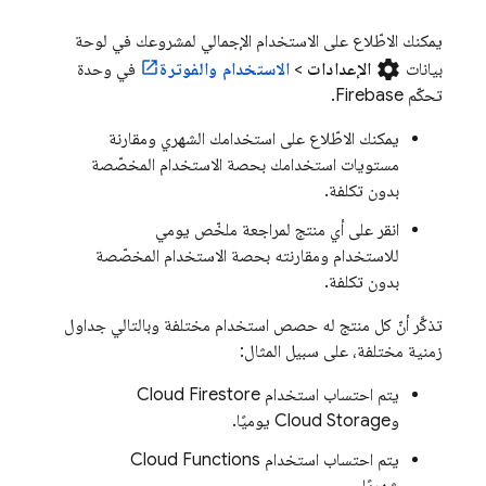
يمكنك الاطّلاع على الاستخدام الإجمالي لمشروعك في لوحة
settings
بيانات
الإعدادات
>
الاستخدام والفوترة
في وحدة
تحكّم
Firebase
.
يمكنك الاطّلاع على استخدامك الشهري ومقارنة
مستويات استخدامك بحصة الاستخدام المخصّصة
بدون تكلفة.
انقر على أي منتج لمراجعة ملخّص يومي
للاستخدام ومقارنته بحصة الاستخدام المخصّصة
بدون تكلفة.
تذكَّر أنّ كل منتج له حصص استخدام مختلفة وبالتالي جداول
زمنية مختلفة، على سبيل المثال:
يتم احتساب استخدام
Cloud Firestore
و
Cloud Storage
يوميًا.
يتم احتساب استخدام
Cloud Functions