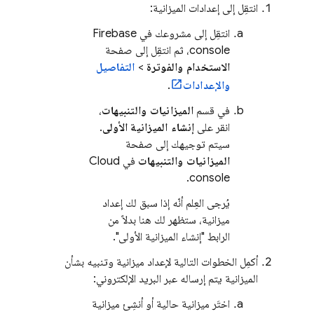
انتقِل إلى إعدادات الميزانية:
انتقِل إلى مشروعك في
Firebase
console، ثم انتقِل إلى صفحة
الاستخدام والفوترة
>
التفاصيل
والإعدادات
.
في قسم
الميزانيات والتنبيهات
،
انقر على
إنشاء الميزانية الأولى
.
سيتم توجيهك إلى صفحة
الميزانيات والتنبيهات
في
Cloud
console.
يُرجى العِلم أنّه إذا سبق لك إعداد
ميزانية، ستظهر لك هنا بدلاً من
الرابط "إنشاء الميزانية الأولى".
أكمِل الخطوات التالية لإعداد ميزانية وتنبيه بشأن
الميزانية يتم إرساله عبر البريد الإلكتروني:
اختَر ميزانية حالية أو أنشِئ ميزانية