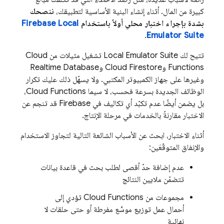
كبيرة من المال. أثناء إنشاء البنية الأساسية لتطبيقك،
ننصحك
بشدة بإجراء اختبار محلي أولاً باستخدام
Firebase Local
.
Emulator Suite
تتيح لك
Local Emulator Suite
تشغيل مثيلات من
Cloud
Functions
و
Cloud Firestore
و
Realtime Database
وغيرها على جهاز الكمبيوتر المكتبي. ولا يسهّل ذلك عليك تكرار
الوظائف الجديدة بسرعة فحسب، لا سيما
Cloud Functions
،
بل يضمن أيضًا عدم تكبّد أي تكاليف في Firebase قد تنجم عن
الاختبار مقارنةً بالخدمات في مرحلة الإنتاج.
أثناء الاختبار، ابحث عن الأسباب الشائعة التالية لتجاوز الاستخدام
والإنفاق المتوقّعَين:
عدم إضافة حدّ أقصى لطلب بحث في قاعدة بيانات
تتضمّن ملايين النتائج
مجموعات من
Cloud Functions
تؤدي إلى
أحمال عمل توزيع موسَّع مفرطة أو حتى حلقات لا
نهائية