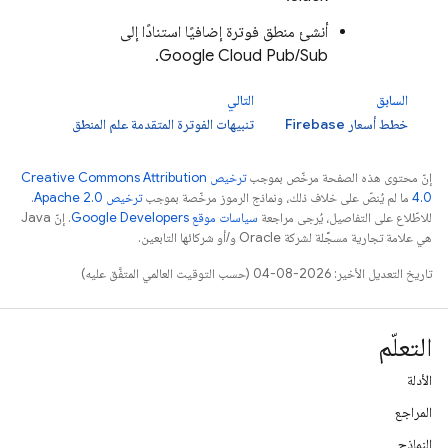
أنشئ منطق فوترة إضافيًا استنادًا إلى
.
Google Cloud
Pub/Sub
السابق
التالي
خطط أسعار Firebase
تنبيهات الفوترة المتقدمة علم المنطق
إنّ محتوى هذه الصفحة مرخّص بموجب
ترخيص Creative Commons Attribution
4.0‏
ما لم يُنصّ على خلاف ذلك، ونماذج الرموز مرخّصة بموجب
ترخيص Apache 2.0‏
.
للاطّلاع على التفاصيل، يُرجى مراجعة
سياسات موقع Google Developers‏
. إنّ Java
هي علامة تجارية مسجَّلة لشركة Oracle و/أو شركائها التابعين.
تاريخ التعديل الأخير: 2026-08-04 (حسب التوقيت العالمي المتفَّق عليه)
التعلّم
الأدلة
المراجع
النماذج