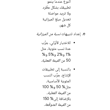
النوع عندما ينمو
تطبيقك بشكل مطّرد
ولا تريد مواصلة
تعديل مبلغ الميزانية
كل شهر.
إعداد تنبيهات
نسبة من الميزانية
للاختبار الأوّلي، جرِّب
عدة نسب مئوية، مثل
%1 و%2 و%5 و%
50 من
القيمة الفعلية
.
بالنسبة إلى تطبيقات
الإنتاج، جرِّب النسب
المئوية الأساسية،
مثل% 50 و% 100
من
القيمة الفعلية
،
بالإضافة إلى% 150
من
القيمة المتوقّعة
.