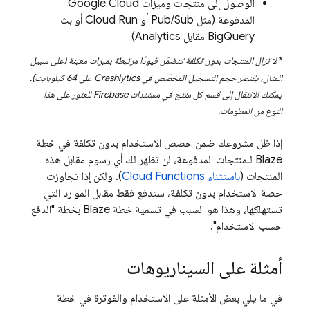
الوصول إلى منتجات وميزات
Google Cloud
المدفوعة (مثل
Pub/Sub
أو
Cloud Run
أو بث
BigQuery
مقابل
Analytics
)
*
لا تزال المنتجات بدون تكلفة تتضمّن قيودًا مرتبطة بميزات معيّنة (على سبيل
المثال، يقتصر حجم التسجيل المخصّص في
Crashlytics
على 64 كيلوبايت).
يمكنك الانتقال إلى قسم كل منتج في مستندات Firebase للعثور على هذا
النوع من المعلومات.
إذا ظل مشروعك ضمن حصص الاستخدام بدون تكلفة في خطة
Blaze للمنتجات المدفوعة، لن تظهر لك أي رسوم مقابل هذه
المنتجات (
باستثناء
Cloud Functions
). ولكن إذا تجاوزت
حصة الاستخدام بدون تكلفة، ستدفع فقط مقابل الموارد التي
تستهلكها، وهذا هو السبب في تسمية خطة Blaze بخطة "الدفع
حسب الاستخدام".
أمثلة على السيناريوهات
في ما يلي بعض الأمثلة على الاستخدام والفوترة في خطة