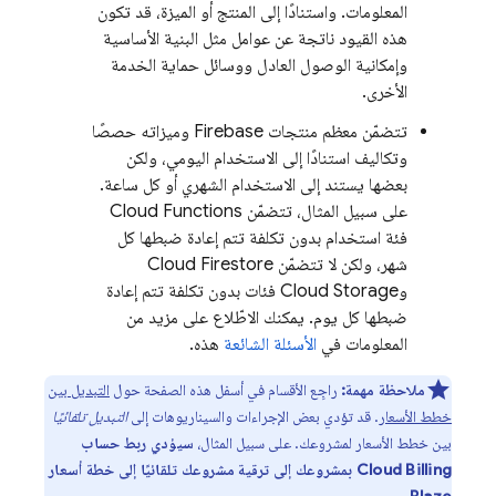
المعلومات. واستنادًا إلى المنتج أو الميزة، قد تكون
هذه القيود ناتجة عن عوامل مثل البنية الأساسية
وإمكانية الوصول العادل ووسائل حماية الخدمة
الأخرى.
تتضمّن معظم منتجات Firebase وميزاته حصصًا
وتكاليف استنادًا إلى الاستخدام اليومي، ولكن
بعضها يستند إلى الاستخدام الشهري أو كل ساعة.
على سبيل المثال، تتضمّن
Cloud Functions
فئة استخدام بدون تكلفة تتم إعادة ضبطها كل
شهر، ولكن لا تتضمّن
Cloud Firestore
و
Cloud Storage
فئات بدون تكلفة تتم إعادة
ضبطها كل يوم. يمكنك الاطّلاع على مزيد من
المعلومات في
الأسئلة الشائعة
هذه.
ملاحظة مهمة:
راجِع الأقسام في أسفل هذه الصفحة حول
التبديل بين
خطط الأسعار
. قد تؤدي بعض الإجراءات والسيناريوهات إلى
التبديل تلقائيًا
بين خطط الأسعار لمشروعك. على سبيل المثال،
سيؤدي ربط حساب
Cloud Billing
بمشروعك إلى ترقية مشروعك تلقائيًا إلى خطة أسعار
.
Blaze