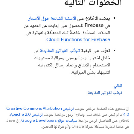
الخطوات التالية
يمكنك الاطّلاع على
الأسئلة الشائعة حول الأسعار
في Firebase للحصول على إجابات عن العديد من
الحالات المحدّدة، خاصةً تلك المتعلّقة بالفوترة في
.
Cloud Functions for Firebase
تعرَّف على كيفية
تجنُّب الفواتير المفاجئة
من
خلال اختبار الرمز البرمجي ومراقبة مستويات
الاستخدام والإنفاق وإعداد رسائل إلكترونية
لتنبيهك بشأن الميزانية.
التالي
تجنّب الفواتير المفاجئة
إنّ محتوى هذه الصفحة مرخّص بموجب
ترخيص Creative Commons Attribution
4.0‏
ما لم يُنصّ على خلاف ذلك، ونماذج الرموز مرخّصة بموجب
ترخيص Apache 2.0‏
.
للاطّلاع على التفاصيل، يُرجى مراجعة
سياسات موقع Google Developers‏
. إنّ Java
هي علامة تجارية مسجَّلة لشركة Oracle و/أو شركائها التابعين.