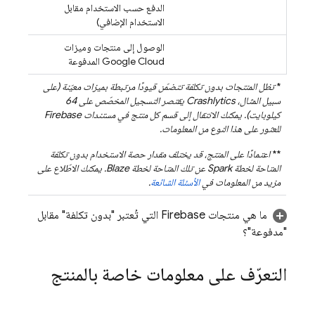
الدفع حسب الاستخدام مقابل
الاستخدام الإضافي)
الوصول إلى منتجات وميزات
Google Cloud
المدفوعة
*
تظل المنتجات بدون تكلفة تتضمّن قيودًا مرتبطة بميزات معيّنة (على
سبيل المثال،
Crashlytics
يقتصر التسجيل المخصّص على 64
كيلوبايت). يمكنك الانتقال إلى قسم كل منتج في مستندات Firebase
للعثور على هذا النوع من المعلومات.
**
اعتمادًا على المنتج، قد يختلف مقدار حصة الاستخدام بدون تكلفة
المتاحة لخطة Spark عن تلك المتاحة لخطة Blaze. يمكنك الاطّلاع على
مزيد من المعلومات في
الأسئلة الشائعة
.
ما هي منتجات Firebase التي تُعتبر "بدون تكلفة" مقابل
"مدفوعة"؟
التعرّف على معلومات خاصة بالمنتج