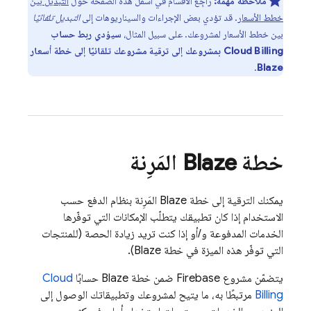
ملاحظة مهمة:
راجِع الأقسام في أسفل هذه الصفحة حول
التبديل بين
خطط الأسعار
. قد تؤدي بعض الإجراءات والسيناريوهات إلى
التبديل تلقائيًا
بين خطط الأسعار لمشروعك. على سبيل المثال،
سيؤدي ربط حساب
Cloud Billing
بمشروعك إلى ترقية مشروعك تلقائيًا إلى خطة أسعار
.
Blaze
خطة Blaze المَرِنة
يمكنك الترقية إلى خطة Blaze المَرِنة بنظام الدفع حسب
الاستخدام إذا كان تطبيقك يتطلّب الإمكانات التي توفّرها
الخدمات المدفوعة و/أو إذا كنت تريد زيادة الحصة (للمنتجات
التي توفّر هذه الميزة في خطة Blaze).
يتضمّن مشروع Firebase ضمن خطة Blaze حسابًا
Cloud
Billing
مرتبطًا به، ما يتيح لمشروعك وتطبيقاتك الوصول إلى