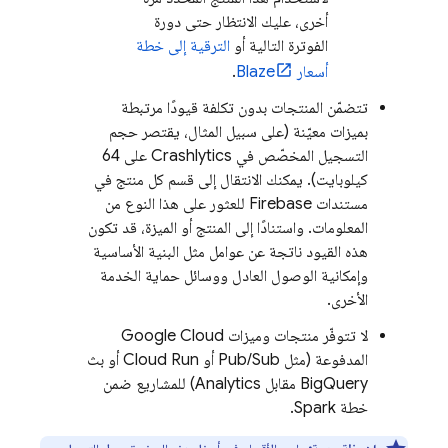
أخرى، عليك الانتظار حتى دورة
الفوترة التالية أو
الترقية إلى خطة
أسعار Blaze
.
تتضمّن المنتجات بدون تكلفة قيودًا مرتبطة
بميزات معيّنة (على سبيل المثال، يقتصر حجم
التسجيل المخصّص في
Crashlytics
على 64
كيلوبايت). يمكنك الانتقال إلى قسم كل منتج في
مستندات Firebase للعثور على هذا النوع من
المعلومات. واستنادًا إلى المنتج أو الميزة، قد تكون
هذه القيود ناتجة عن عوامل مثل البنية الأساسية
وإمكانية الوصول العادل ووسائل حماية الخدمة
الأخرى.
لا تتوفّر منتجات وميزات
Google Cloud
المدفوعة (مثل
Pub/Sub
أو
Cloud Run
أو بث
BigQuery
مقابل
Analytics
) للمشاريع ضمن
خطة Spark.