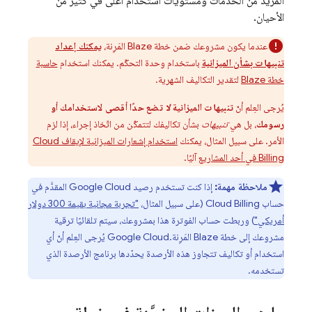
المزيد من الخدمات ومستويات استخدام أعلى في كثير من
الأحيان.
عندما يكون مشروعك ضمن خطة Blaze المَرِنة،
يمكنك إعداد
تنبيهات بشأن الميزانية
باستخدام وحدة التحكّم. يمكنك استخدام
حاسبة
خطة Blaze
لتقدير التكاليف الشهرية.
يُرجى العِلم أنّ
تنبيهات الميزانية
لا
تضع حدًا أقصى لاستخدامك أو
رسومك
، بل هي
تنبيهات
بشأن تكاليفك لتتمكّن من اتّخاذ إجراء، إذا لزم
الأمر. على سبيل المثال، يمكنك
استخدام إشعارات الميزانية لإيقاف
Cloud
Billing
في أحد المشاريع
آليًا.
ملاحظة مهمة:
إذا كنت تستخدم رصيد
Google Cloud
المقدَّم في
حساب
Cloud Billing
(على سبيل المثال،
"تجربة مجانية بقيمة 300 دولار
أمريكي"
) وربطت حساب الفوترة هذا بمشروعك، سيتم تلقائيًا ترقية
مشروعك إلى خطة Blaze المَرِنة.
Google Cloud
يُرجى العِلم أنّ أي
استخدام أو تكاليف تتجاوز هذه الأرصدة يحدّدها برنامج الأرصدة الذي
تستخدمه.