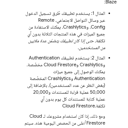
Blaze:
المثال 1: يستخدم تطبيقك طُرق تسجيل الدخول
عبر وسائل التواصل الاجتماعي،
Remote
Config
، و
Crashlytics
. يمكنك الاستفادة من
جميع الميزات في هذه المنتجات الثلاثة بدون أي
تكلفة،
حتى إذا كان تطبيقك يتضمّن عدة ملايين
من المستخدمين
.
المثال 2: يستخدم تطبيقك
Authentication
و
Crashlytics
و
Cloud Firestore
مخصّصة.
يمكنك الوصول إلى جميع ميزات
Authentication
و
Crashlytics
المخصّصة
(بغض النظر عن عدد المستخدمين)، بالإضافة إلى
50,000 عملية قراءة للمستندات و20,000
عملية كتابة للمستندات كل يوم بدون أي
تكلفة.
Cloud Firestore
ومع ذلك، إذا كان استخدام مشروعك لـ
Cloud
Firestore
أعلى
من الحصص اليومية هذه، سيتم