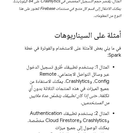
المثال، يقتصر حجم التسجيل المخصّص في
Crashlytics
على 64 كيلوبايت).
يمكنك الانتقال إلى قسم كل منتج في مستندات Firebase للعثور على هذا
النوع من المعلومات.
أمثلة على السيناريوهات
في ما يلي بعض الأمثلة على الاستخدام والفوترة في خطة
Spark:
المثال 1: يستخدم تطبيقك طُرق تسجيل الدخول
عبر وسائل التواصل الاجتماعي،
Remote
Config
، و
Crashlytics
. يمكنك الاستفادة من
جميع الميزات في هذه المنتجات الثلاثة بدون أي
تكلفة،
حتى إذا كان تطبيقك يتضمّن عدة ملايين
من المستخدمين
.
المثال 2: يستخدم تطبيقك
Authentication
و
Crashlytics
و
Cloud Firestore
مخصّصة.
يمكنك الوصول إلى جميع ميزات