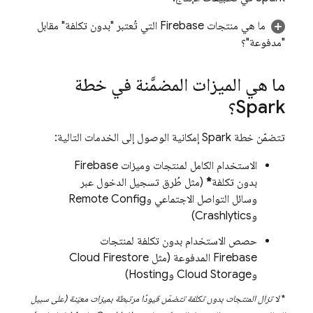
ما هي منتجات Firebase التي تُعتبر "بدون تكلفة" مقابل
"مدفوعة"؟
ما هي الميزات المضمَّنة في خطة
Spark؟
تتضمّن خطة Spark إمكانية الوصول إلى الخدمات التالية:
الاستخدام الكامل لمنتجات وميزات Firebase
بدون تكلفة
*
(مثل طُرق تسجيل الدخول عبر
وسائل التواصل الاجتماعي و
Remote Config
و
Crashlytics
)
حصص الاستخدام بدون تكلفة لمنتجات
Firebase المدفوعة (مثل
Cloud Firestore
و
Cloud Storage
و
Hosting
)
*
لا تزال المنتجات بدون تكلفة تتضمّن قيودًا مرتبطة بميزات معيّنة (على سبيل