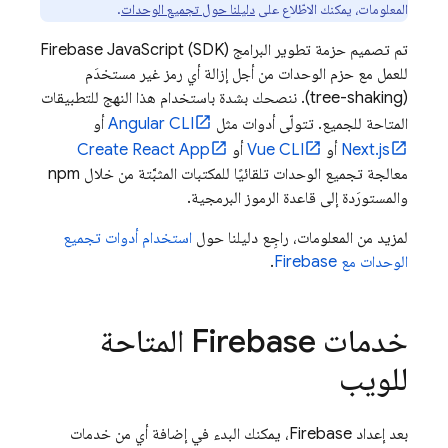
المعلومات، يمكنك الاطّلاع على
دليلنا حول تجميع الوحدات
.
تم تصميم حزمة تطوير البرامج (SDK)
JavaScript
Firebase
للعمل مع حزم الوحدات من أجل إزالة أي رمز غير مستخدَم
(tree-shaking). ننصحك بشدة باستخدام هذا النهج للتطبيقات
المتاحة للجميع. تتولّى أدوات مثل
Angular CLI
أو
Next.js
أو
Vue CLI
أو
Create React App
معالجة تجميع الوحدات تلقائيًا للمكتبات المثبَّتة من خلال npm
والمستورَدة إلى قاعدة الرموز البرمجية.
لمزيد من المعلومات، راجِع دليلنا حول
استخدام أدوات تجميع
الوحدات مع Firebase
.
خدمات Firebase المتاحة
للويب
بعد إعداد Firebase، يمكنك البدء في إضافة أي من خدمات