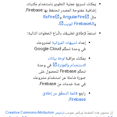
يمكنك تسريع عملية التطوير باستخدام مكتبات
إضافية مفتوحة المصدر تحتفظ بها Firebase،
مثل
AngularFire
و
RxFire
و
FirebaseUI للويب
.
استعِدّ لإطلاق تطبيقك باتّباع الخطوات التالية:
إعداد
تنبيهات الميزانية
لمشروعك
في وحدة تحكّم
Google Cloud
يمكنك مراقبة
لوحة بيانات
الاستخدام والفوترة
في وحدة
تحكّم
Firebase
للحصول على
صورة شاملة عن استخدام مشروعك
في عدة خدمات من Firebase.
راجِع
قائمة التحقّق من إطلاق
.
Firebase
إنّ محتوى هذه الصفحة مرخّص بموجب
ترخيص Creative Commons Attribution