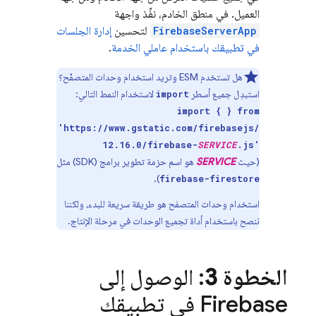
العميل. في منطق الخادم، نفِّذ واجهة
FirebaseServerApp
لتحسين
إدارة الجلسات
في تطبيقك باستخدام عاملي الخدمة
.
هل تستخدم ESM وتريد استخدام وحدات المتصفّح؟
استبدِل جميع أسطر
لاستخدام النمط التالي:
import
import { } from
'https://www.gstatic.com/firebasejs/
12.16.0/firebase-
SERVICE
.js'
(حيث
SERVICE
هو اسم حزمة تطوير برامج (SDK) مثل
).
firebase-firestore
استخدام وحدات المتصفح هو طريقة سريعة للبدء، ولكننا
ننصح باستخدام أداة تجميع الوحدات في مرحلة الإنتاج.
الخطوة 3
: الوصول إلى
Firebase في تطبيقك