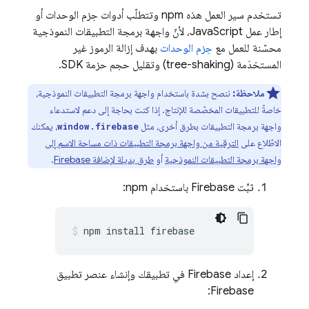
تستخدم سير العمل هذه npm وتتطلّب أدوات حِزم الوحدات أو
إطار عمل JavaScript، لأنّ واجهة برمجة التطبيقات النموذجية
محسّنة للعمل مع
حِزم الوحدات
بهدف إزالة الرموز غير
المستخدَمة (tree-shaking) وتقليل حجم حزمة SDK.
ملاحظة:
ننصح بشدة باستخدام واجهة برمجة التطبيقات النموذجية،
خاصةً للتطبيقات المخصّصة للإنتاج. إذا كنت بحاجة إلى دعم لاستدعاء
واجهة برمجة التطبيقات بطرق أخرى، مثل
، يمكنك
window.firebase
الاطّلاع على
الترقية من واجهة برمجة التطبيقات ذات مساحة الاسم إلى
واجهة برمجة التطبيقات النموذجية
أو
طرق بديلة لإضافة Firebase
.
ثبِّت Firebase باستخدام npm:
npm install firebase
إعداد Firebase في تطبيقك وإنشاء عنصر تطبيق
Firebase: