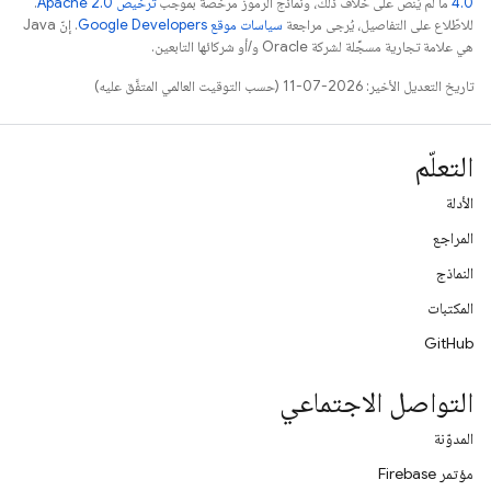
4.0‏
ما لم يُنصّ على خلاف ذلك، ونماذج الرموز مرخّصة بموجب
ترخيص Apache 2.0‏
.
للاطّلاع على التفاصيل، يُرجى مراجعة
سياسات موقع Google Developers‏
. إنّ Java
هي علامة تجارية مسجَّلة لشركة Oracle و/أو شركائها التابعين.
تاريخ التعديل الأخير: 2026-07-11 (حسب التوقيت العالمي المتفَّق عليه)
التعلّم
الأدلة
المراجع
النماذج
المكتبات
GitHub
التواصل الاجتماعي
المدوّنة
مؤتمر Firebase