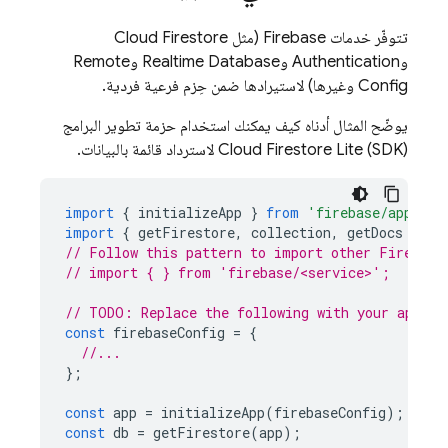
تتوفّر خدمات Firebase (مثل
Cloud Firestore
و
Authentication
و
Realtime Database
و
Remote
Config
وغيرها) لاستيرادها ضمن حِزم فرعية فردية.
يوضّح المثال أدناه كيف يمكنك استخدام حزمة تطوير البرامج
(SDK)
Lite لاسترداد قائمة بالبيانات.
Cloud Firestore
import
{
initializeApp
}
from
'firebase/app'
;
import
{
getFirestore
,
collection
,
getDocs
}
fr
// Follow this pattern to import other Firebase
// import { } from 'firebase/<service>';
// TODO: Replace the following with your app's 
const
firebaseConfig
=
{
//...
};
const
app
=
initializeApp
(
firebaseConfig
);
const
db
=
getFirestore
(
app
);