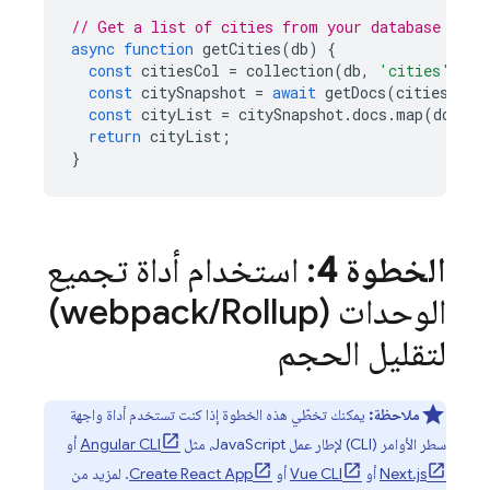
// Get a list of cities from your database
async
function
getCities
(
db
)
{
const
citiesCol
=
collection
(
db
,
'cities'
);
const
citySnapshot
=
await
getDocs
(
citiesCol
)
const
cityList
=
citySnapshot
.
docs
.
map
(
doc
=>
return
cityList
;
}
الخطوة 4
: استخدام أداة تجميع
الوحدات (webpack
/
Rollup)
لتقليل الحجم
ملاحظة:
يمكنك تخطّي هذه الخطوة إذا كنت تستخدم أداة واجهة
سطر الأوامر (CLI) لإطار عمل JavaScript، مثل
Angular CLI
أو
Next.js
أو
Vue CLI
أو
Create React App
. لمزيد من