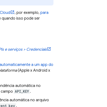
 Cloud
, por exemplo,
para
re quando isso pode ser
Is e serviços > Credenciais
 automaticamente a um app do
lataforma
(Apple x Android x
ondência automática no
o campo
API_KEY
.
ência automática no arquivo
rent_key
.