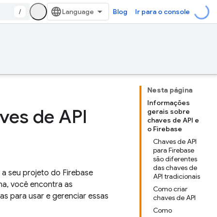
/
Blog
Ir para o console
Nesta página
Informações
ves de API
gerais sobre
chaves de API e
o Firebase
Chaves de API
para Firebase
são diferentes
das chaves de
 a seu projeto do Firebase
API tradicionais
na, você encontra as
Como criar
as para usar e gerenciar essas
chaves de API
Como