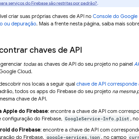
ara serviços do Firebase são restritas por padrão?
.
el criar suas próprias chaves de API no
Console do
Google
to ou depuração
. Mais a frente nesta página, saiba mais sob
ontrar chaves de API
e gerenciar
todas
as chaves de API do seu projeto no painel
AP
Google Cloud
.
escobrir nos locais a seguir qual
chave de API corresponde
padrão, todos os apps do Firebase do seu projeto
na mesma p
mesma chave de API.
a Apple do Firebase
: encontre a chave de API com corresp
e configuração do Firebase,
GoogleService-Info.plist
, n
roid do Firebase
: encontre a chave de API com correspond
uração do Firebase,
google-services.json
, no campo
cur