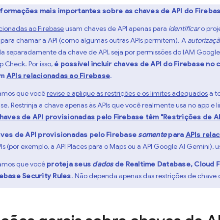
nformações mais importantes sobre as chaves de API do Firebas
acionadas ao Firebase
usam chaves de API apenas para
identificar
o proj
para chamar a API (como algumas outras APIs permitem). A
autorizaç
a separadamente da chave de API, seja por permissões do IAM
Google
pp Check
. Por isso,
é possível incluir chaves de API do Firebase no
om
APIs relacionadas ao Firebase
.
mos que você
revise e aplique as restrições e os limites adequados
a t
ase. Restrinja a chave apenas às APIs que você realmente usa no app e l
haves de API provisionadas pelo Firebase têm "Restrições de AP
ves de API provisionadas pelo Firebase
somente
para
APIs rela
PIs (por exemplo, a API Places para o Maps ou a API Google AI Gemini),
mos que você
proteja seus
dados
de
Realtime Database
,
Cloud F
rebase Security Rules
. Não dependa apenas das restrições de chave d