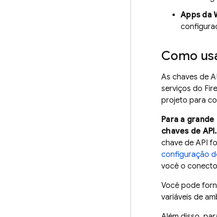
Apps da 
configura
Como usa
As chaves de AP
serviços do Fir
projeto para co
Para a grande
chaves de API.
chave de API fo
configuração d
você o conecto
Você pode forn
variáveis de am
Além disso, par