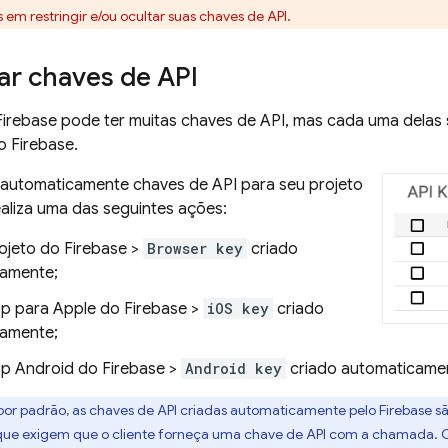
em restringir e/ou ocultar suas chaves de API.
ar chaves de API
Firebase pode ter muitas chaves de API, mas cada uma delas
o Firebase.
a automaticamente chaves de API para seu projeto
aliza uma das seguintes ações:
rojeto do Firebase >
Browser key
criado
amente;
pp para Apple do Firebase >
iOS key
criado
amente;
pp Android do Firebase >
Android key
criado automaticame
or padrão, as chaves de API criadas automaticamente pelo Firebase s
 que exigem que o cliente forneça uma chave de API com a chamada. 