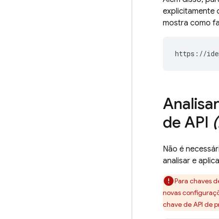
explicitamente
mostra como fa
https://ide
Analisa
de API
Não é necessár
analisar e aplic
Para chaves de
novas configuraç
chave de API de 