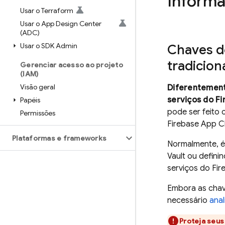
Informa
Usar o Terraform
Usar o App Design Center
(ADC)
Usar o SDK Admin
Chaves de
tradicion
Gerenciar acesso ao projeto
(IAM)
Visão geral
Diferentement
serviços do F
Papéis
pode ser feito
Permissões
Firebase App 
Plataformas e frameworks
Normalmente, é
Vault ou defini
serviços do Fi
Embora as chave
necessário
anal
Proteja seu