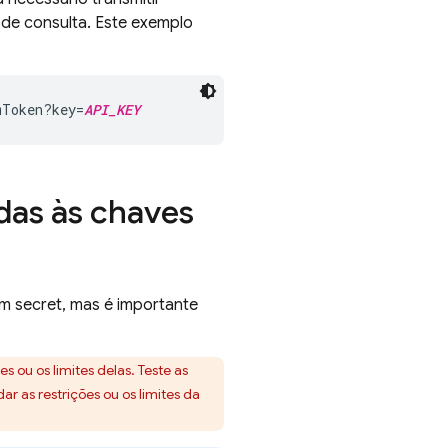
de consulta. Este exemplo
mToken?key=
API_KEY
adas às chaves
m secret, mas é importante
 ou os limites delas. Teste as
r as restrições ou os limites da