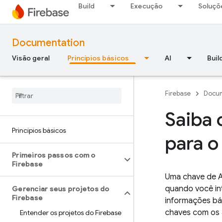
Build
Execução
Soluçõ
Documentation
Visão geral
Princípios básicos
AI
Buil
Firebase
Docum
Saiba 
Princípios básicos
para o
Primeiros passos com o
Firebase
Uma chave de AP
quando você in
Gerenciar seus projetos do
Firebase
informações bá
chaves com os 
Entender os projetos do Firebase