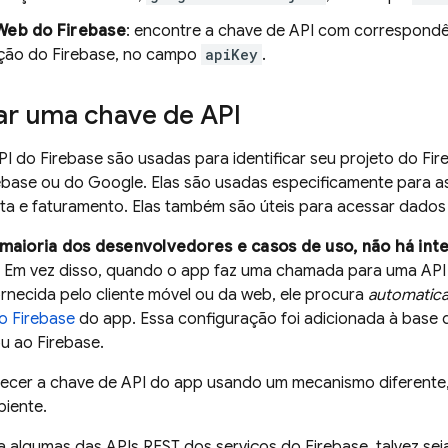
Web do Firebase
: encontre a chave de API com correspondê
ção do Firebase, no campo
apiKey
.
r uma chave de API
I do Firebase são usadas para identificar seu projeto do Fir
ebase ou do Google. Elas são usadas especificamente para as
ta e faturamento. Elas também são úteis para acessar dados 
 maioria dos desenvolvedores e casos de uso, não há int
Em vez disso, quando o app faz uma chamada para uma API 
rnecida pelo cliente móvel ou da web, ele procura
automatic
o Firebase
do app. Essa configuração foi adicionada à base
u ao Firebase.
ecer a chave de API do app usando um mecanismo diferente
biente.
a algumas das APIs REST dos serviços do Firebase, talvez seja