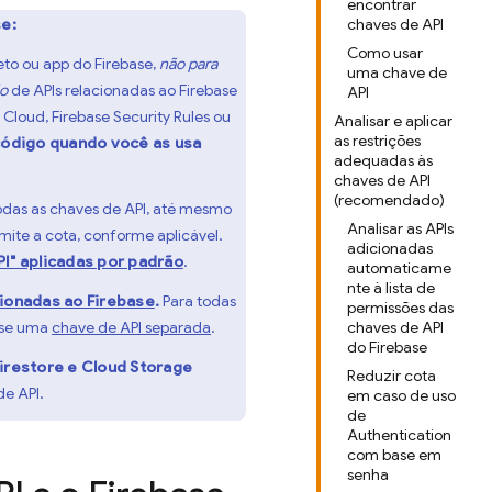
encontrar
e:
chaves de API
Como usar
eto ou app do Firebase,
não para
uma chave de
ão
de APIs relacionadas ao Firebase
API
 Cloud
,
Firebase Security Rules
ou
Analisar e aplicar
as restrições
 código quando você as usa
adequadas às
chaves de API
(recomendado)
odas as chaves de API, até mesmo
Analisar as APIs
imite a cota, conforme aplicável.
adicionadas
I" aplicadas por padrão
.
automaticame
nte à lista de
cionadas ao Firebase
.
Para todas
permissões das
 use uma
chave de API separada
.
chaves de API
do Firebase
irestore
e
Cloud Storage
Reduzir cota
e API.
em caso de uso
de
Authentication
com base em
senha