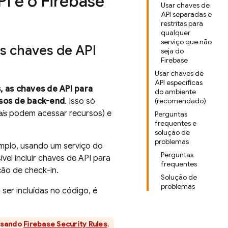
I e o Firebase
Usar chaves de
API separadas e
restritas para
qualquer
serviço que não
as chaves de API
seja do
Firebase
Usar chaves de
API específicas
 as chaves de API para
do ambiente
sos de back-end
. Isso só
(recomendado)
ais
podem acessar recursos) e
Perguntas
frequentes e
solução de
problemas
mplo, usando um serviço do
Perguntas
vel incluir chaves de API para
frequentes
ão de check-in.
Solução de
problemas
ser incluídas no código, é
sando
Firebase Security Rules
.