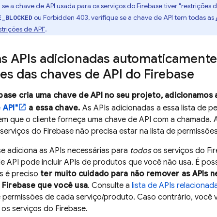
:
se a chave de API usada para os serviços do Firebase tiver "restrições 
ou Forbidden 403, verifique se a chave de API tem todas as
E_BLOCKED
trições de API"
.
as APIs adicionadas automaticamente 
es das chaves de API do Firebase
base cria uma chave de API no seu projeto, adicionamo
 API"
a essa chave.
As APIs adicionadas a essa lista de p
gem que o cliente forneça uma chave de API com a chamada. A
serviços do Firebase não precisa estar na lista de permissõe
e adiciona as APIs necessárias para
todos
os serviços do Fir
 API pode incluir APIs de produtos que você não usa. É possí
s é preciso
ter muito cuidado para não remover as APIs n
o Firebase que você usa
. Consulte a
lista de APIs relacionad
de permissões de cada serviço/produto. Caso contrário, você v
os serviços do Firebase.