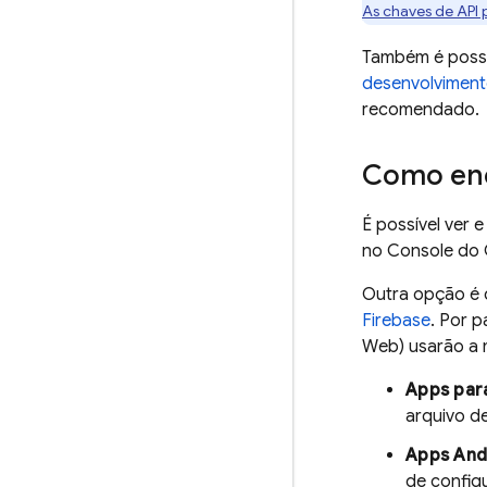
As chaves de API p
Também é possív
desenvolvimen
recomendado.
Como enc
É possível ver 
no Console do
Outra opção é d
Firebase
. Por 
Web) usarão a 
Apps par
arquivo d
Apps And
de config