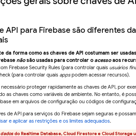
ções gerais sobre chaves de AP
 API para Firebase são diferentes d
ais
e da forma como as chaves de API costumam ser usadas,
irebase
não
são usadas para controlar o
acesso
aos recur
 com
Firebase Security Rules
(para controlar quais
usuários fin
Check
(para controlar quais
apps
podem acessar recursos).
 necessário proteger rapidamente as chaves de API, por exe
ndo as chaves como variáveis de ambiente. No entanto, é possí
rebase em arquivos de configuração ou códigos de configuraç
s de API para serviços do Firebase sejam seguras e possam 
isar e aplicar as restrições e os limites adequados
.
s
dados
do
Realtime Database
,
Cloud Firestore
e
Cloud Storage
u