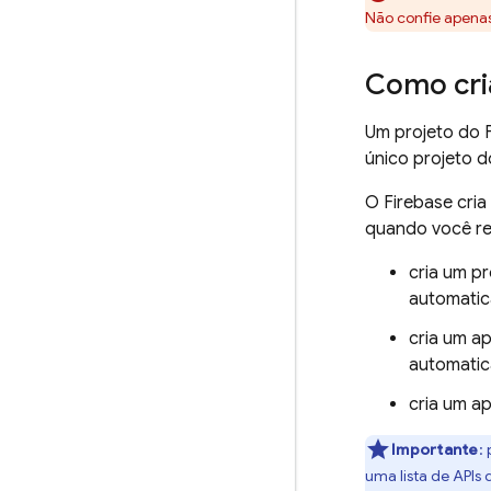
Não confie apenas 
Como cri
Um projeto do 
único projeto d
O Firebase cri
quando você re
cria um p
automatic
cria um a
automatic
cria um a
Importante
:
p
uma lista de APIs