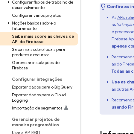
Configurar fluxos de trabalho de
Confira as i
desenvolvimento
Configurar vários projetos
As
APIs rel
Noções básicas sobre o
autorização
faturamento
é processad
Saiba mais sobre as chaves de
Firebase A
API do Firebase
apenas c
Saiba mais sobre locais para
produtos e recursos
Recomenda
Gerenciar instalações do
as do Fireb
Firebase
Todas as c
Configurar integrações
Use as cha
Exportar dados para o Big
Query
as outras A
Exportar dados para o Cloud
Recomenda
Logging
usando
Fi
Importação de segmentos
Gerenciar projetos de
maneira programática
Usar a API REST