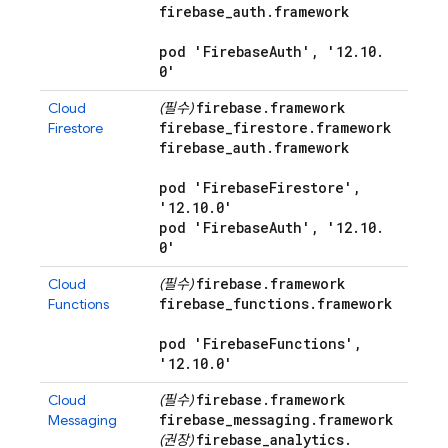
firebase
_
auth
.
framework
pod 'Firebase
Auth'
,
'12
.
10
.
0'
firebase
.
framework
Cloud
(필수)
firebase
_
firestore
.
framework
Firestore
firebase
_
auth
.
framework
pod 'Firebase
Firestore'
,
'12
.
10
.
0'
pod 'Firebase
Auth'
,
'12
.
10
.
0'
firebase
.
framework
Cloud
(필수)
firebase
_
functions
.
framework
Functions
pod 'Firebase
Functions'
,
'12
.
10
.
0'
firebase
.
framework
Cloud
(필수)
firebase
_
messaging
.
framework
Messaging
firebase
_
analytics
.
(권장)