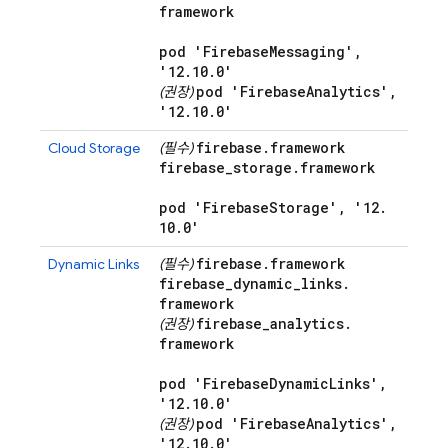
framework
pod 'Firebase
Messaging'
,
'12
.
10
.
0'
pod 'Firebase
Analytics'
,
(권장)
'12
.
10
.
0'
firebase
.
framework
Cloud Storage
(필수)
firebase
_
storage
.
framework
pod 'Firebase
Storage'
,
'12
.
10
.
0'
firebase
.
framework
Dynamic Links
(필수)
firebase
_
dynamic
_
links
.
framework
firebase
_
analytics
.
(권장)
framework
pod 'Firebase
Dynamic
Links'
,
'12
.
10
.
0'
pod 'Firebase
Analytics'
,
(권장)
'12
.
10
.
0'