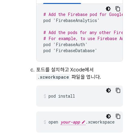
# Add the Firebase pod for 
Google Ana
pod
'
FirebaseAnalytics
'
# Add the pods for any other Firebase
# For example, to use 
Firebase Authen
pod
'
FirebaseAuth
'
pod
'
FirebaseDatabase
'
포드를 설치하고 Xcode에서
.xcworkspace
파일을 엽니다.
pod install
open 
your-app
.xcworkspace