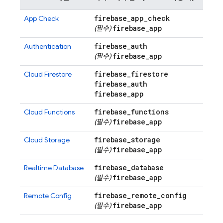
firebase
_
app
_
check
App Check
firebase
_
app
(필수)
firebase
_
auth
Authentication
firebase
_
app
(필수)
firebase
_
firestore
Cloud Firestore
firebase
_
auth
firebase
_
app
firebase
_
functions
Cloud Functions
firebase
_
app
(필수)
firebase
_
storage
Cloud Storage
firebase
_
app
(필수)
firebase
_
database
Realtime Database
firebase
_
app
(필수)
firebase
_
remote
_
config
Remote Config
firebase
_
app
(필수)