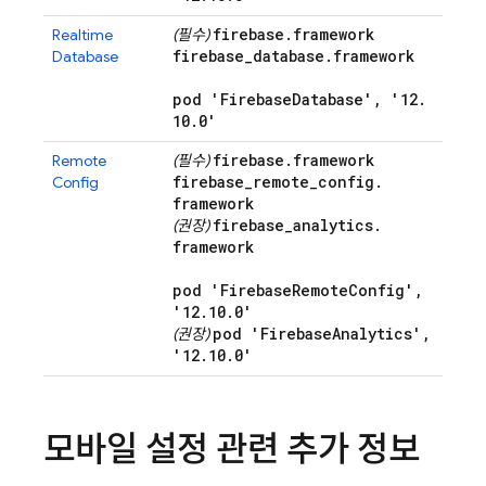
firebase
.
framework
Realtime
(필수)
firebase
_
database
.
framework
Database
pod 'Firebase
Database'
,
'12
.
10
.
0'
firebase
.
framework
Remote
(필수)
firebase
_
remote
_
config
.
Config
framework
firebase
_
analytics
.
(권장)
framework
pod 'Firebase
Remote
Config'
,
'12
.
10
.
0'
pod 'Firebase
Analytics'
,
(권장)
'12
.
10
.
0'
모바일 설정 관련 추가 정보