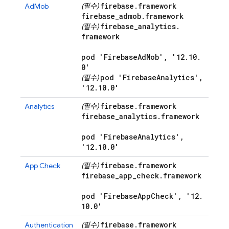
firebase
.
framework
AdMob
(필수)
firebase
_
admob
.
framework
firebase
_
analytics
.
(필수)
framework
pod 'Firebase
Ad
Mob'
,
'12
.
10
.
0'
pod 'Firebase
Analytics'
,
(필수)
'12
.
10
.
0'
firebase
.
framework
Analytics
(필수)
firebase
_
analytics
.
framework
pod 'Firebase
Analytics'
,
'12
.
10
.
0'
firebase
.
framework
App Check
(필수)
firebase
_
app
_
check
.
framework
pod 'Firebase
App
Check'
,
'12
.
10
.
0'
firebase
.
framework
Authentication
(필수)