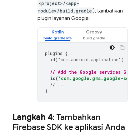
<project>/<app-
module>/build.gradle
), tambahkan
plugin layanan Google:
Kotlin
Groovy
plugins
{
id
(
"com.android.application"
)
// Add the Google services Gradle
id
(
"com.google.gms.google-servic
// ...
}
Langkah 4
: Tambahkan
Firebase SDK ke aplikasi Anda