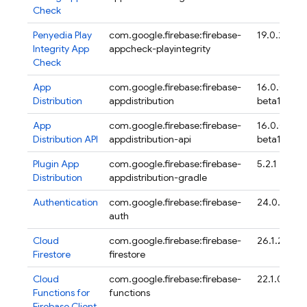
Check
Penyedia Play
com.google.firebase:firebase-
19.0.2
Integrity
App
appcheck-playintegrity
Check
App
com.google.firebase:firebase-
16.0.0-
Distribution
appdistribution
beta17
App
com.google.firebase:firebase-
16.0.0-
Distribution
API
appdistribution-api
beta17
Plugin
App
com.google.firebase:firebase-
5.2.1
Distribution
appdistribution-gradle
Authentication
com.google.firebase:firebase-
24.0.1
auth
Cloud
com.google.firebase:firebase-
26.1.2
Firestore
firestore
Cloud
com.google.firebase:firebase-
22.1.0
Functions for
functions
Firebase
Client