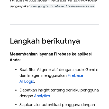
1
Firebase AI Logic
sebelumnya disebut "
Vertex AI in Firebase
"
dengan paket
com.google.firebase:firebase-vertexai
.
Langkah berikutnya
Menambahkan layanan Firebase ke aplikasi
Anda:
Buat fitur AI generatif dengan model
Gemini
dan
Imagen
menggunakan
Firebase
AI Logic
.
Dapatkan insight tentang perilaku pengguna
dengan
Analytics
.
Siapkan alur autentikasi pengguna dengan