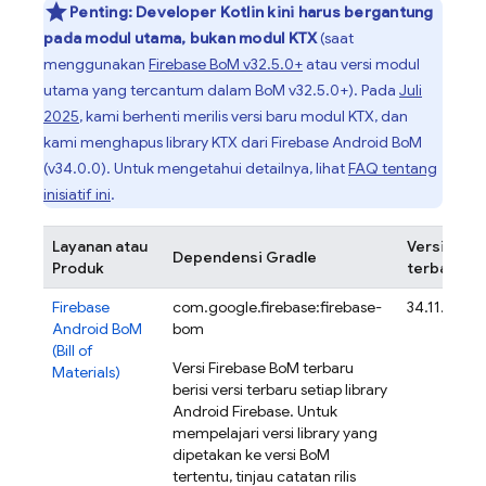
Penting:
Developer Kotlin kini harus bergantung
pada modul utama, bukan modul KTX
(saat
menggunakan
Firebase BoM
v32.5.0+
atau versi modul
utama yang tercantum dalam
BoM
v32.5.0+). Pada
Juli
2025
, kami berhenti merilis versi baru modul KTX, dan
kami menghapus library KTX dari
Firebase Android BoM
(v34.0.0). Untuk mengetahui detailnya, lihat
FAQ tentang
inisiatif ini
.
Layanan atau
Versi
Dependensi Gradle
Produk
terbaru
Firebase
com.google.firebase:firebase-
34.11.0
Android BoM
bom
(
Bill of
Versi
Firebase BoM
terbaru
Materials
)
berisi versi terbaru setiap library
Android Firebase. Untuk
mempelajari versi library yang
dipetakan ke versi
BoM
tertentu, tinjau catatan rilis