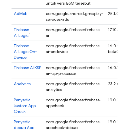
untuk versi
BoM
tersebut.
AdMob
com.google.android.gms:play-
25.1.0
services-ads
Firebase
com.google.firebase:firebase-
17.10.1
1
AI Logic
ai
Firebase
com.google.firebase:firebase-
16.0.0-
AI Logic On-
ai-ondevice
beta01
Device
Firebase AI KSP
com.google.firebase:firebase-
16.0.1
ai-ksp-processor
Analytics
com.google.firebase:firebase-
23.2.0
analytics
Penyedia
com.google.firebase:firebase-
19.0.2
kustom
App
appcheck
Check
Penyedia
com.google.firebase:firebase-
19.0.2
debug
App
appcheck-debug