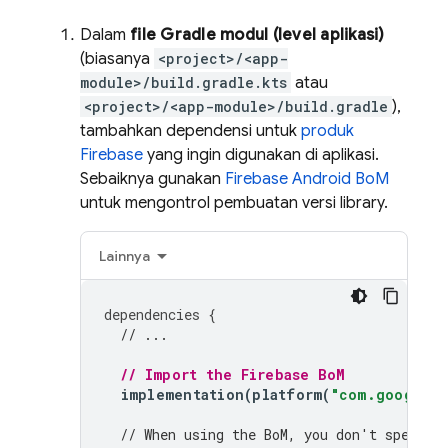
Dalam
file Gradle modul (level aplikasi)
(biasanya
<project>/<app-
module>/build.gradle.kts
atau
<project>/<app-module>/build.gradle
),
tambahkan dependensi untuk
produk
Firebase
yang ingin digunakan di aplikasi.
Sebaiknya gunakan
Firebase Android BoM
untuk mengontrol pembuatan versi library.
Lainnya
dependencies
{
// ...
// Import the 
Firebase BoM
implementation
(
platform
(
"com.google.f
// When using the 
BoM
, you don't specify