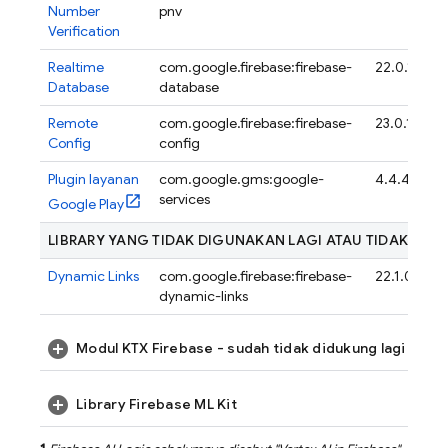
Number
pnv
Verification
Realtime
com.google.firebase:firebase-
22.0.1
Database
database
Remote
com.google.firebase:firebase-
23.0.1
Config
config
Plugin layanan
com.google.gms:google-
4.4.4
services
Google Play
LIBRARY YANG TIDAK DIGUNAKAN LAGI ATAU TIDAK DID
Dynamic Links
com.google.firebase:firebase-
22.1.0
dynamic-links
Modul KTX Firebase - sudah tidak didukung lagi
Library Firebase ML Kit