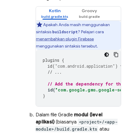
Kotlin
Groovy
Apakah Anda masih menggunakan
sintaksis
? Pelajari cara
buildscript
menambahkan plugin Firebase
menggunakan sintaksis tersebut.
plugins
{
id
(
"com.android.application"
)
versi
// ...
// Add the dependency for the Go
id
(
"com.google.gms.google-servic
}
Dalam file Gradle
modul (level
aplikasi)
(biasanya
<project>/<app-
module>/build.gradle.kts
atau