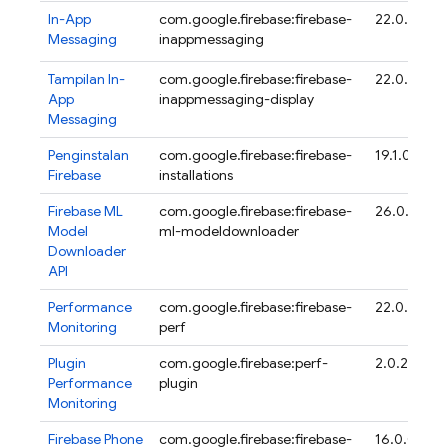
In-App
com.google.firebase:firebase-
22.0.2
Messaging
inappmessaging
Tampilan
In-
com.google.firebase:firebase-
22.0.2
App
inappmessaging-display
Messaging
Penginstalan
com.google.firebase:firebase-
19.1.0
Firebase
installations
Firebase ML
com.google.firebase:firebase-
26.0.1
Model
ml-modeldownloader
Downloader
API
Performance
com.google.firebase:firebase-
22.0.4
Monitoring
perf
Plugin
com.google.firebase:perf-
2.0.2
Performance
plugin
Monitoring
Firebase Phone
com.google.firebase:firebase-
16.0.0