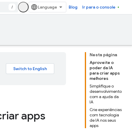
/
Blog
Ir para o console
Nesta página
Aproveite o
poder da IA
para criar apps
melhores
Simplifique o
desenvolvimento
com a ajuda da
IA
Crie experiências
criar apps
com tecnologia
de IA nos seus
apps