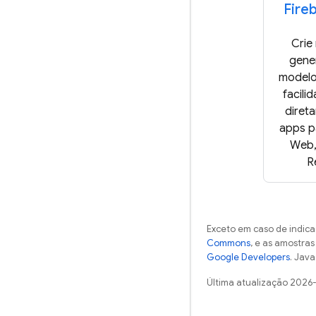
Fire
Crie
gene
modelo
facili
diret
apps p
Web, 
R
Exceto em caso de indica
Commons
, e as amostra
Google Developers
. Java
Última atualização 2026