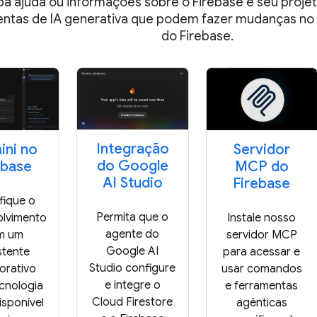
a ajuda ou informações sobre o Firebase e seu projet
ntas de IA generativa que podem fazer mudanças no 
do Firebase.
Integração
ni no
Servidor
do Google
ebase
MCP do
AI Studio
Firebase
ifique o
Permita que o
olvimento
Instale nosso
agente do
m um
servidor MCP
Google AI
stente
para acessar e
Studio configure
orativo
usar comandos
e integre o
cnologia
e ferramentas
Cloud Firestore
isponível
agênticas