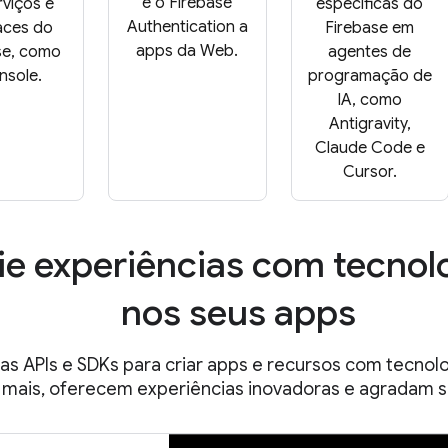
e o Firebase
rviços e
específicas do
Authentication a
faces do
Firebase em
apps da Web.
se, como
agentes de
nsole.
programação de
IA, como
Antigravity,
Claude Code e
Cursor.
ie experiências com tecnol
nos seus apps
as APIs e SDKs para criar apps e recursos com tecnolo
mais, oferecem experiências inovadoras e agradam s