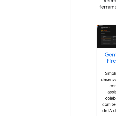
Receb
ferrame
Gemi
Fir
Simpl
desenv
co
assi
colab
com te
de IA d