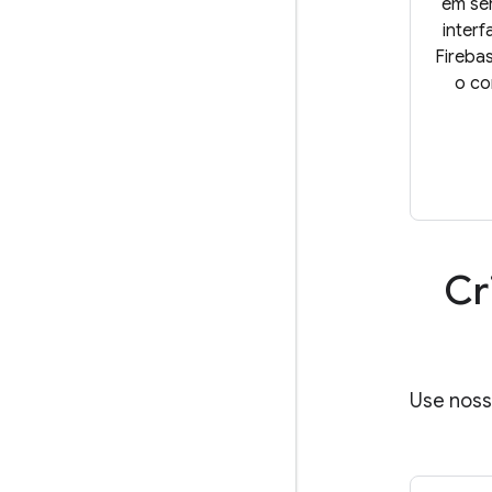
em se
inter
Fireba
o co
Cr
Use noss