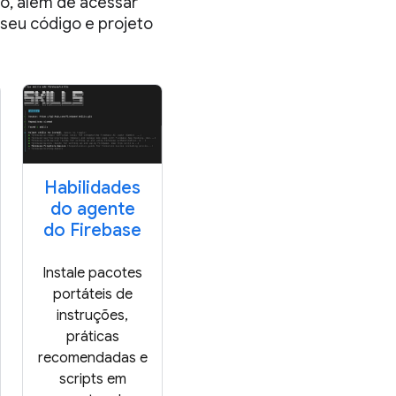
o, além de acessar
seu código e projeto
Habilidades
do agente
do Firebase
Instale pacotes
portáteis de
instruções,
práticas
recomendadas e
scripts em