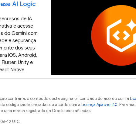
base AI Logic
 recursos de IA
rativa e acesse
s do Gemini com
dade e segurança
amente dos seus
ara iOS, Android,
Flutter, Unity e
eact Native.
ção contrária, o conteúdo desta página é licenciado de acordo com a
Lic
s de código são licenciadas de acordo com a
Licença Apache 2.0
. Para mai
 é uma marca registrada da Oracle e/ou afiliadas.
-06-12 UTC.