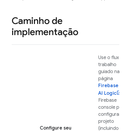
Caminho de
implementação
Use o fluxo de
trabalho
guiado na
página
Firebase
AI Logic
do
Firebase
console para
configurar seu
projeto
Configure seu
(incluindo a