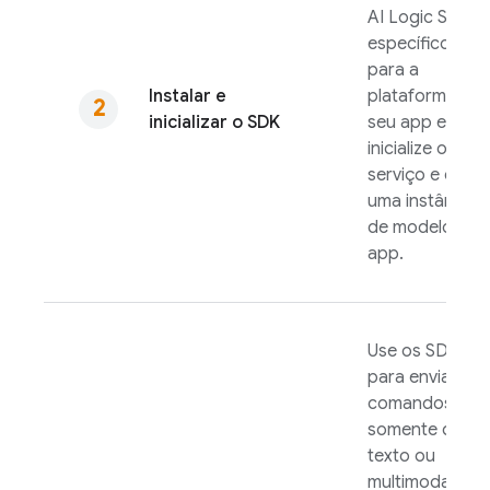
AI Logic
SDK
específico
para a
Instalar e
plataforma do
inicializar o SDK
seu app e
inicialize o
serviço e crie
uma instância
de modelo no
app.
Use os SDKs
para enviar
comandos
somente de
texto ou
multimodais a