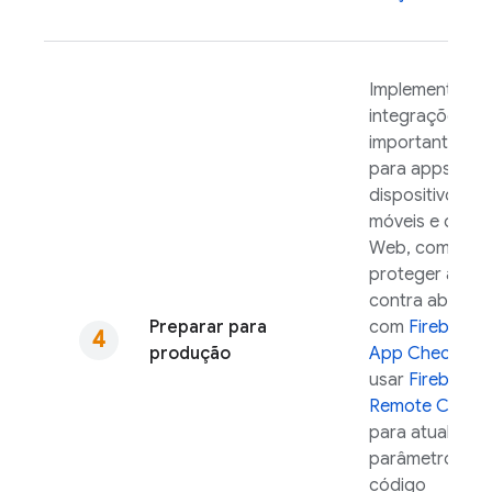
Implemente
integrações
importantes
para apps par
dispositivos
móveis e da
Web, como
proteger a API
contra abusos
Preparar para
com
Firebase
produção
App Check
e
usar
Firebase
Remote Config
para atualizar
parâmetros no
código