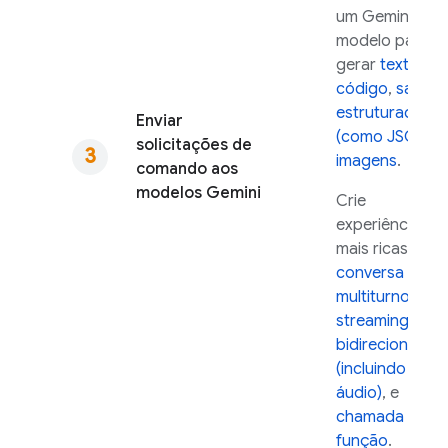
um
Gemini
modelo para
gerar
texto e
código
,
saída
estruturada
Enviar
(como JSON)
e
solicitações de
imagens
.
comando aos
modelos
Gemini
Crie
experiências
mais ricas com
conversa
multiturno
,
streaming
bidirecional
(incluindo
áudio)
, e
chamada de
função
.