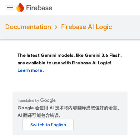
Documentation
Firebase AI Logic
The latest Gemini models, like
Gemini 3.6 Flash
,
are available to use with Firebase AI Logic!
Learn more.
Google 会使用 AI 技术将内容翻译成您偏好的语言。
AI 翻译可能包含错误。