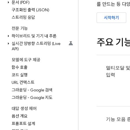
문서 (PDF)
를 만드는 등 다
구조화된 출력 (JSON)
스트리밍 응답
시작하기
전문 기능
하이브리드 및 기기 내 추론
주요 기
실시간 양방향 스트리밍 (Live
API)
모델에 도구 제공
함수 호출
멀티모달 및
입력
코드 실행
URL 컨텍스트
그라운딩 - Google 검색
그라운딩 - Google 지도
대답 생성 제어
옵션 개요
기능 모음 
프롬프트 설계