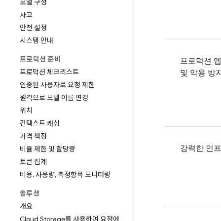
모델 구성
사고
안전 설정
시스템 안내
프로덕션 준비
프로덕션 앱
프로덕션 체크리스트
및 악용 방
인증된 사용자로 요청 제한
원격으로 모델 이름 변경
위치
컨텍스트 캐싱
가격 책정
강력한 인
비율 제한 및 할당량
토큰 집계
비용
,
사용량
,
측정항목 모니터링
솔루션
개요
Cloud Storage를 사용하여 요청에