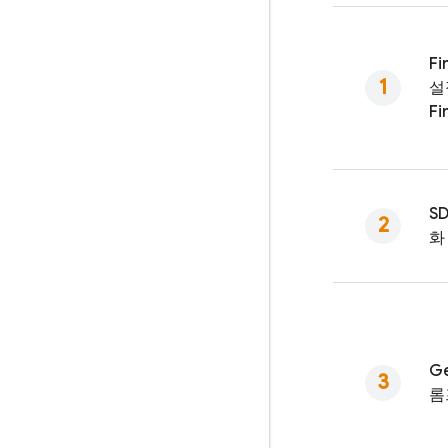
F
설
F
S
화
Ge
롬