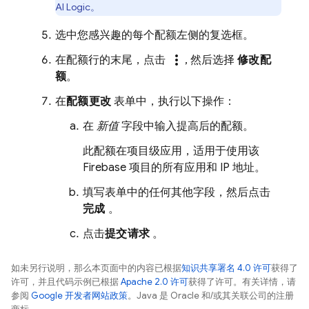
AI Logic
。
选中您感兴趣的每个配额左侧的复选框。
more_vert
在配额行的末尾，点击
, 然后选择
修改配
额
。
在
配额更改
表单中，执行以下操作：
在
新值
字段中输入提高后的配额。
此配额在项目级应用，适用于使用该
Firebase 项目的所有应用和 IP 地址。
填写表单中的任何其他字段，然后点击
完成
。
点击
提交请求
。
如未另行说明，那么本页面中的内容已根据
知识共享署名 4.0 许可
获得了
许可，并且代码示例已根据
Apache 2.0 许可
获得了许可。有关详情，请
参阅
Google 开发者网站政策
。Java 是 Oracle 和/或其关联公司的注册