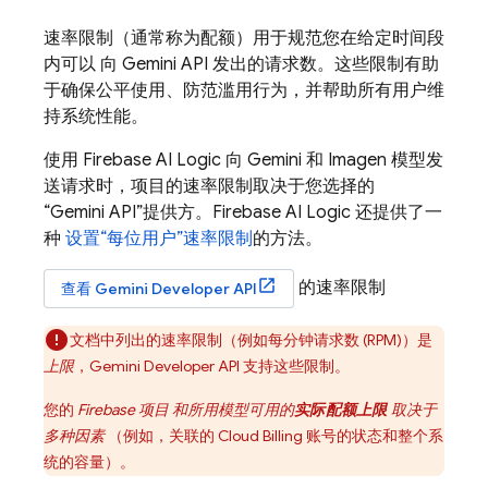
速率限制（通常称为配额）用于规范您在给定时间段
内可以 向
Gemini API
发出的请求数。这些限制有助
于确保公平使用、防范滥用行为，并帮助所有用户维
持系统性能。
使用
Firebase AI Logic
向
Gemini
和
Imagen
模型发
送请求时，项目的速率限制取决于您选择的
“
Gemini API
”提供方。
Firebase AI Logic
还提供了一
种
设置“每位用户”速率限制
的方法。
的速率限制
查看
Gemini Developer API
文档中列出的速率限制（例如每分钟请求数 (RPM)）是
上限
，
Gemini Developer API
支持这些限制。
您的
Firebase 项目 和所用模型可用的
实际配额上限
取决于
多种因素
（例如，关联的
Cloud Billing
账号的状态和整个系
统的容量）。