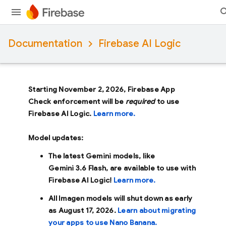
Documentation
Firebase AI Logic
Starting November 2, 2026, Firebase App
Check enforcement will be
required
to use
Firebase AI Logic.
Learn more.
Model updates:
The latest Gemini models, like
Gemini 3.6 Flash
, are available to use with
Firebase AI Logic!
Learn more.
All Imagen models will shut down as early
as
August 17, 2026
.
Learn about migrating
your apps to use Nano Banana.