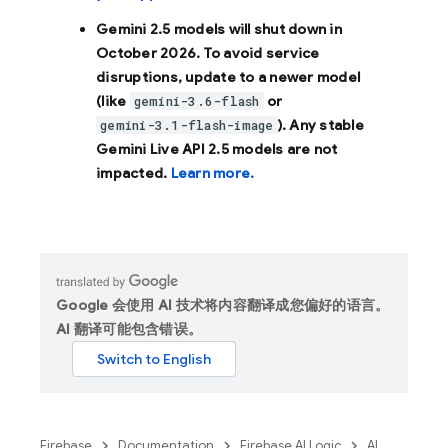
Gemini 2.5 models will shut down in
October 2026
. To avoid service
disruptions, update to a newer model
(like
or
gemini-3.6-flash
). Any stable
gemini-3.1-flash-image
Gemini Live API 2.5 models are not
impacted.
Learn more.
Google 会使用 AI 技术将内容翻译成您偏好的语言。
AI 翻译可能包含错误。
Firebase
Documentation
Firebase AI Logic
AI