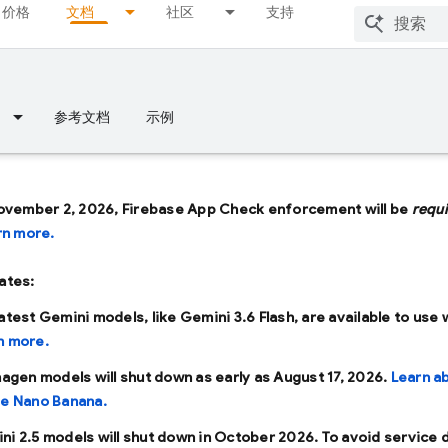
价格
文档
社区
支持
参考文档
示例
ovember 2, 2026, Firebase App Check enforcement will be
requ
rn more.
ates:
latest Gemini models, like
Gemini 3.6 Flash
, are available to use 
n more.
Imagen models will shut down as early as
August 17, 2026
.
Learn a
se Nano Banana.
ni 2.5 models will shut down in
October 2026
. To avoid service 