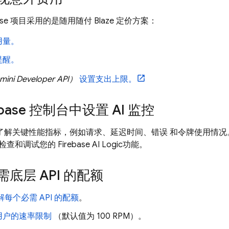
base 项目采用的是随用随付 Blaze 定价方案：
用量。
提醒。
mini Developer API
）
设置支出上限。
base
控制台中设置 AI 监控
 了解关键性能指标，例如请求、延迟时间、错误 和令牌使用情况。
检查和调试您的
Firebase AI Logic
功能。
底层 API 的配额
解每个必需 API 的配额
。
用户的速率限制
（默认值为 100 RPM）。