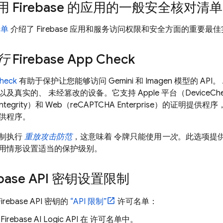
 Firebase 的应用的一般安全核对清单
清单
介绍了 Firebase 应用和服务访问权限和安全方面的重要最
行
Firebase App Check
Check
有助于保护让您能够访问
Gemini
和
Imagen
模型的 API。
真实的、 未经篡改的设备。它支持 Apple 平台（DeviceCheck 
y Integrity）和 Web（reCAPTCHA Enterprise）的证明提供程序，
供程序。
制执行
重放攻击防范
，这意味着 令牌只能使用
一次
。此选项提
用情形设置适当的保护级别。
ebase API 密钥设置限制
rebase API 密钥的
“API 限制”
许可名单：
保
Firebase AI Logic
API 在 许可名单中。