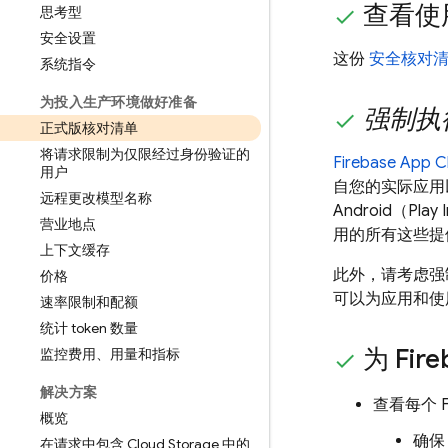
查看使用
思考型
安全设置
这份
安全核对
系统指令
为投入生产环境做好准备
强制执
正式版核对清单
将请求限制为仅限经过身份验证的
Firebase App 
用户
自您的实际应用以及
远程更改模型名称
Android（Pla
营业地点
用的所有这些提
上下文缓存
此外，请考虑强
价格
可以为应用和使
速率限制和配额
统计 token 数量
为 Fir
监控费用、用量和指标
解决方案
查看每个 Fi
概览
确
在请求中包含 Cloud Storage 中的