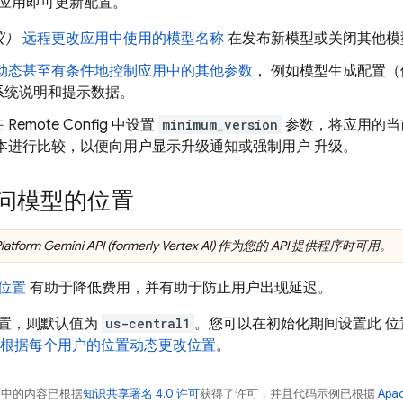
应用即可更新配置。
议）
远程更改应用中使用的模型名称
在发布新模型或关闭其他模
动态甚至有条件地控制应用中的其他参数
， 例如模型生成配置（
系统说明和提示数据。
在
Remote Config
中设置
minimum_version
参数，将应用的当
版本进行比较，以便向用户显示升级通知或强制用户 升级。
问模型的位置
latform
Gemini API (formerly Vertex AI)
作为您的 API 提供程序时可用。
位置
有助于降低费用，并有助于防止用户出现延迟。
置，则默认值为
us-central1
。您可以在初始化期间设置此 
根据每个用户的位置动态更改位置
。
面中的内容已根据
知识共享署名 4.0 许可
获得了许可，并且代码示例已根据
Apa