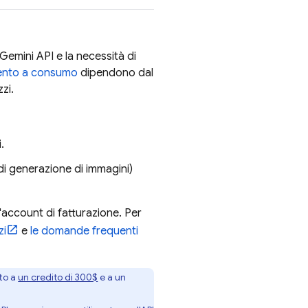
Gemini API
e la necessità di
ento a consumo
dipendono dal
zzi.
.
i di generazione di immagini)
ll'account di fatturazione. Per
zi
e
le domande frequenti
tto a
un credito di 300$
e a un