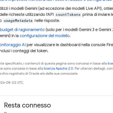
lizzi i modelli
Gemini
(ad eccezione dei modelli
Live API
), otti
elle richieste utilizzando l'API
countTokens
prima di inviare 
to
usageMetadata
nelle risposte.
budget di ragionamento
(solo per i modelli
Gemini
3 e
Gemini
emini
) in la
configurazione del modello
.
monitoraggio AI
per visualizzare le dashboard nella console
Fir
inclusi i conteggi dei token.
 specificato, i contenuti di questa pagina sono concessi in base alla
lic
ce sono concessi in base alla
licenza Apache 2.0
. Per ulteriori dettagli, co
rchio registrato di Oracle e/o delle sue consociate.
026-08-02 UTC.
Resta connesso