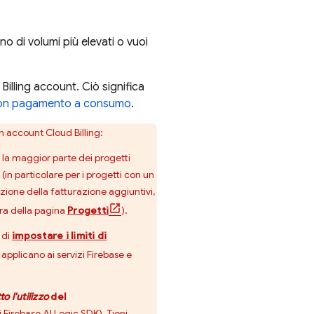
o di volumi più elevati o vuoi
Billing
account. Ciò significa
e con pagamento a consumo
.
un account
Cloud Billing
:
 la maggior parte dei progetti
 (in particolare per i progetti con un
razione della fatturazione aggiuntivi,
stra della pagina
Progetti
).
 di
impostare i limiti di
 applicano ai servizi Firebase e
to l'utilizzo
del
i
Firebase AI Logic
SDK). Tieni