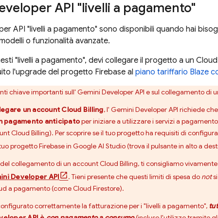
eveloper API
"livelli a pagamento"
per API
"livelli a pagamento" sono disponibili quando hai bisogn
modelli o funzionalità avanzate.
uesti "livelli a pagamento", devi collegare il progetto a un
Cloud 
ito l'upgrade del progetto Firebase al
piano tariffario Blaz
nti chiave importanti sull'
Gemini Developer API
e sul collegamento di 
llegare un account
Cloud Billing
, l'
Gemini Developer API
richiede che
n pagamento anticipato
per iniziare a utilizzare i servizi a pagamento
ount
Cloud Billing
). Per scoprire se il tuo progetto ha requisiti di configu
 tuo progetto Firebase in
Google AI Studio
(trova il pulsante in alto a de
 del collegamento di un account
Cloud Billing
, ti consigliamo vivamente
ni Developer API
. Tieni presente che questi limiti di spesa do
not
si
ud
a pagamento (come
Cloud Firestore
).
onfigurato correttamente la fatturazione per i "livelli a pagamento",
tut
veloper API
è
con pagamento a consumo
(incluso l'utilizzo tramite gl