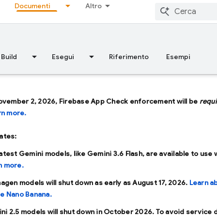
Documenti
Altro
Build
Esegui
Riferimento
Esempi
ovember 2, 2026, Firebase App Check enforcement will be
requ
rn more.
ates:
latest Gemini models, like
Gemini 3.6 Flash
, are available to use 
n more.
Imagen models will shut down as early as
August 17, 2026
.
Learn a
se Nano Banana.
ni 2.5 models will shut down in
October 2026
. To avoid service 