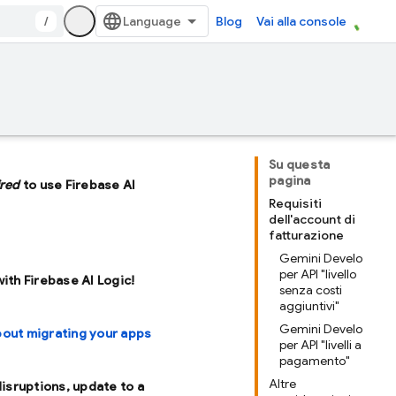
/
Blog
Vai alla console
Su questa
pagina
ired
to use Firebase AI
Requisiti
dell'account di
fatturazione
Gemini Develo
per API "livello
with Firebase AI Logic!
senza costi
aggiuntivi"
Gemini Develo
bout migrating your apps
per API "livelli a
pagamento"
Altre
disruptions, update to a