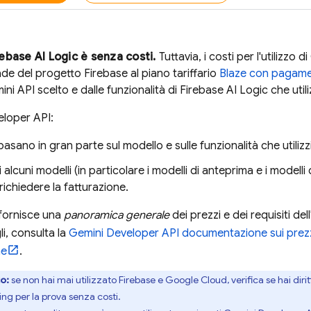
rebase AI Logic
è senza costi.
Tuttavia, i costi per l'utilizzo di
de del progetto Firebase al piano tariffario
Blaze con pagam
ini API
scelto e dalle funzionalità di
Firebase AI Logic
che utili
eloper API
:
 basano in gran parte sul modello e sulle funzionalità che utilizzi
di alcuni modelli (in particolare i modelli di anteprima e i modell
ichiedere la fatturazione.
fornisce una
panoramica generale
dei prezzi e dei requisiti de
i, consulta la
Gemini Developer API
documentazione sui prez
ne
.
o:
se non hai mai utilizzato Firebase e
Google Cloud
, verifica se hai diri
ling
per la prova senza costi.