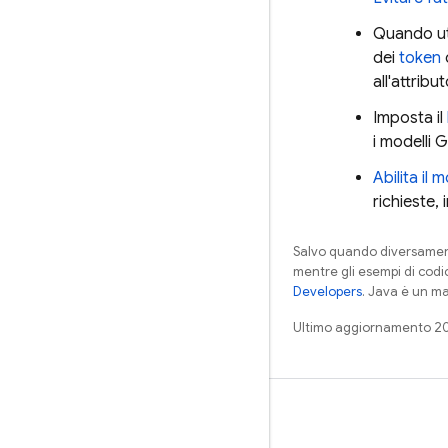
Quando uti
dei
token
d
all'attribu
Imposta il
i modelli
G
Abilita il 
richieste, 
Salvo quando diversamente
mentre gli esempi di codi
Developers
. Java è un ma
Ultimo aggiornamento 2
Impara