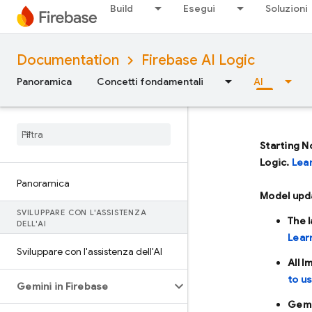
Build
Esegui
Soluzioni
Documentation
Firebase AI Logic
Panoramica
Concetti fondamentali
AI
Starting N
Logic.
Lea
Panoramica
Model upd
SVILUPPARE CON L'ASSISTENZA
The 
DELL'AI
Lear
Sviluppare con l'assistenza dell'AI
All 
to u
Gemini in Firebase
Gemi