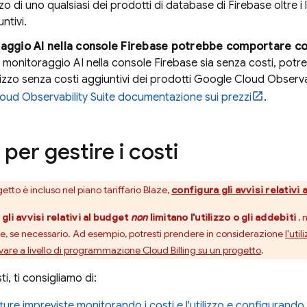
zzo di uno qualsiasi dei prodotti di database di Firebase oltre i li
ntivi.
raggio AI nella console
Firebase
potrebbe comportare cos
 monitoraggio AI nella console
Firebase
sia senza costi, potres
utilizzo senza costi aggiuntivi dei prodotti
Google Cloud
Observab
loud
Observability Suite
documentazione sui prezzi
.
 per gestire i costi
etto è incluso nel piano tariffario Blaze,
configura gli avvisi relativi 
e
gli avvisi relativi al budget
non
limitano l'utilizzo o gli addebiti
, 
re, se necessario. Ad esempio, potresti prendere in considerazione
l'uti
ivare a livello di programmazione
Cloud Billing
su un progetto
.
ti, ti consigliamo di:
ture impreviste monitorando i costi e l'utilizzo e configurando gl