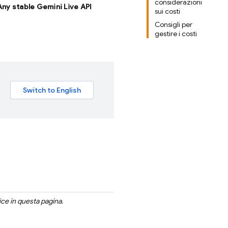
considerazioni
 Any stable Gemini Live API
sui costi
Consigli per
gestire i costi
ice in questa pagina.