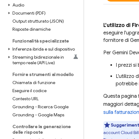
Audio
Documenti (PDF)
Output strutturato (JSON)
L'utilizzo di
Fi
Risposte dinamiche
eseguire l'upgra
fornitore di
Gem
Funzionalità specializzate
Inferenza ibrida e sul dispositivo
Per
Gemini Dev
Streaming bidirezionale in
tempo reale (API Live)
I prezzi si
Fornire strumenti al modello
L'utilizzo 
Chiamata di funzione
potrebbe r
Eseguire il codice
Questa pagina 
Contesto URL
maggiori dettagl
Grounding - Ricerca Google
sulla fatturazio
Grounding - Google Maps
Suggeriment
Controllare la generazione
delle risposte
account
Cloud Bil