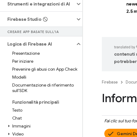
Strumenti e integrazioni di AI
newe
2.5 
Firebase Studio
CREARE APP BASATE SULL'IA
Logica di Firebase AI
Presentazione
contenuti n
Per iniziare
potrebbero
Prevenire gli abusi con App Check
Modelli
Firebase
Docum
Documentazione di riferimento
sull'SDK
Inform
Funzionalità principali
Testo
Chat
Fai clic sul tuo f
Immagini
Gemini D
Video