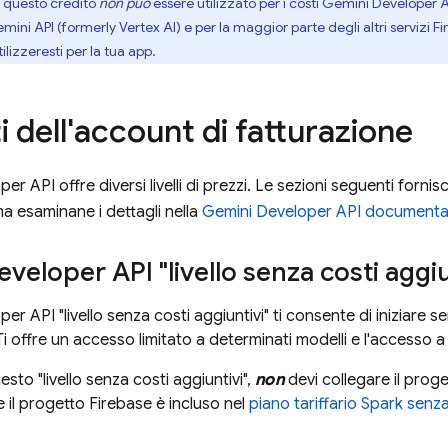
e questo credito
non può
essere utilizzato per i costi
Gemini Developer A
mini API (formerly Vertex AI)
e per la maggior parte degli altri servizi F
izzeresti per la tua app.
i dell'account di fatturazione
per API
offre diversi livelli di prezzi. Le sezioni seguenti forn
, ma esaminane i dettagli nella
Gemini Developer API
documentaz
eveloper API
"livello senza costi aggiu
per API
"livello senza costi aggiuntivi" ti consente di iniziare
 offre un accesso limitato a determinati modelli e l'accesso a 
esto "livello senza costi aggiuntivi",
non
devi collegare il prog
e il progetto Firebase è incluso nel
piano tariffario Spark senza