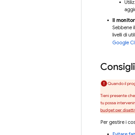
Utili
aggiu
Il monito
Sebbene il
livelli di 
Google C
Consigli
Quando il prog
Tieni presente ch
tu possa interveni
budget per disatt
Per gestire i cos
Evitare fat