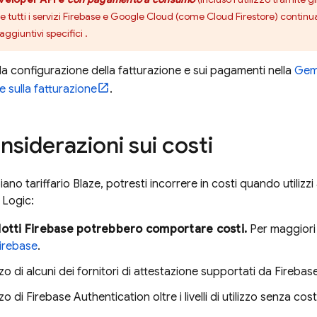
 tutti i servizi Firebase e
Google Cloud
(come
Cloud Firestore
) continuan
aggiuntivi specifici
.
lla configurazione della fatturazione e sui pagamenti nella
Gemi
sulla fatturazione
.
nsiderazioni sui costi
piano tariffario Blaze, potresti incorrere in costi quando utilizz
 Logic
:
dotti Firebase potrebbero comportare costi.
Per maggiori 
Firebase
.
zzo di alcuni dei fornitori di attestazione supportati da
Firebas
zzo di
Firebase Authentication
oltre i livelli di utilizzo senza cos