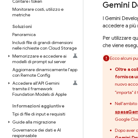
Contare i token
Gemini D
Monitorare costi
,
utilizzo e
metriche
I
Gemini Develo
accedere a più 
Soluzioni
Panoramica
Per utilizzare q
Includi file di grandi dimensioni
che viene esegu
nelle richieste con Cloud Storage
Memorizzare e accedere ai
Ecco alcuni pu
modelli di prompt sul server
Oltre a co
Aggiornare dinamicamente l'app
con Remote Config
fornisca u
Accedere all'API Gemini
nuovo acc
tramite il framework
"importa" il
Foundation Models di Apple
Nell'ambito
Informazioni aggiuntive
spesa
Gemi
Tipi di file di input e requisiti
Google Clo
Guide alla migrazione
Governance dei dati e AI
Dopo aver c
responsabile
Gemini De