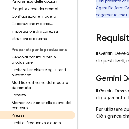
Tieni presente ch
Panoramica delle opzioni
Agent Platform
Ge
Progettazione dei prompt
pagamento che util
Configurazione modello
Elaborazione in corso…
Impostazioni di sicurezza
Requisit
Istruzioni di sistema
Preparati per la produzione
Il
Gemini Develo
Elenco di controllo per la
di questi livelli
produzione
Limitare le richieste agli utenti
autenticati
Gemini D
Modificare il nome del modello
da remoto
Il
Gemini Develo
Località
di pagamento. Ti
Memorizzazione nella cache del
contesto
Per utilizzare qu
Prezzi
Ciò significa ch
Limiti di frequenza e quota