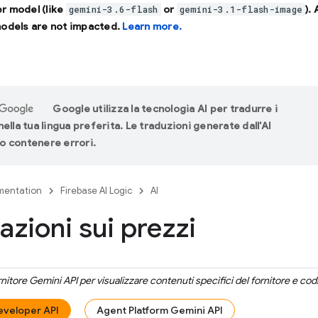
r model (like
or
).
gemini-3.6-flash
gemini-3.1-flash-image
models are not impacted.
Learn more.
Google utilizza la tecnologia AI per tradurre i
ella tua lingua preferita. Le traduzioni generate dall'AI
 contenere errori.
entation
Firebase AI Logic
AI
azioni sui prezzi
ornitore
Gemini API
per visualizzare contenuti specifici del fornitore e cod
eveloper API
Agent Platform Gemini API