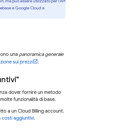
PI
, ma può essere utilizzato per l'API
irebase e
Google Cloud
a
iscono una
panoramica generale
ione sui prezzi
.
ntivi"
 senza dover fornire un metodo
molte funzionalità di base.
etto a un
Cloud Billing
account.
 costi aggiuntivi
.