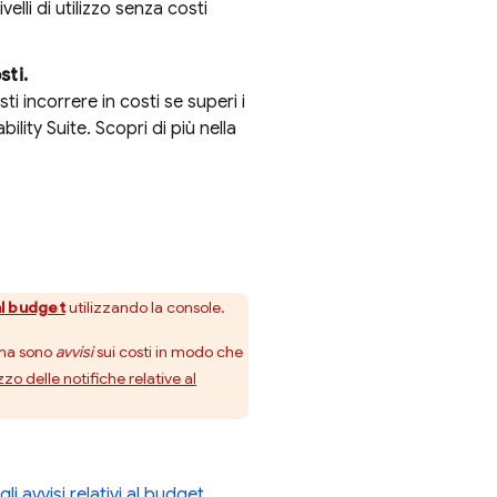
velli di utilizzo senza costi
ti.
ti incorrere in costi se superi i
ility Suite
. Scopri di più nella
al budget
utilizzando la console.
ma sono
avvisi
sui costi in modo che
lizzo delle notifiche relative al
i avvisi relativi al budget.