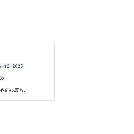
w-12-2025
io
不
是必需的）