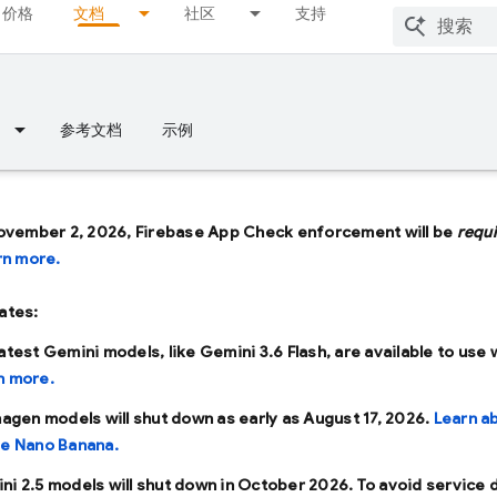
价格
文档
社区
支持
参考文档
示例
ovember 2, 2026, Firebase App Check enforcement will be
requ
rn more.
ates:
latest Gemini models, like
Gemini 3.6 Flash
, are available to use 
n more.
Imagen models will shut down as early as
August 17, 2026
.
Learn a
se Nano Banana.
ni 2.5 models will shut down in
October 2026
. To avoid service 