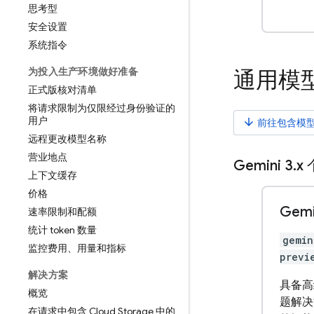
思考型
安全设置
系统指令
为投入生产环境做好准备
通用模
正式版核对清单
将请求限制为仅限经过身份验证的
用户
arrow_downward
前往包含模
远程更改模型名称
营业地点
Gemini 3
.
x
上下文缓存
价格
Gemi
速率限制和配额
统计 token 数量
gemin
监控费用、用量和指标
previ
解决方案
具备高
概览
题解决
在请求中包含 Cloud Storage 中的