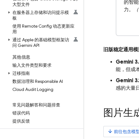
的智能
大型文件
力。
（
在服务器上存储和访问提示模
板
使用 Remote Config 动态更新应
用
通过 Apple 的基础模型框架访
问 Gemini API
旧版稳定通用模
其他信息
Gemini 3.
输入文件类型和要求
能，但成
迁移指南
Gemini 3.
数据治理和 Responsible AI
感的大量
Cloud Audit Logging
常见问题解答和问题排查
图片生
错误代码
提供反馈
arrow_downward
前往包含模