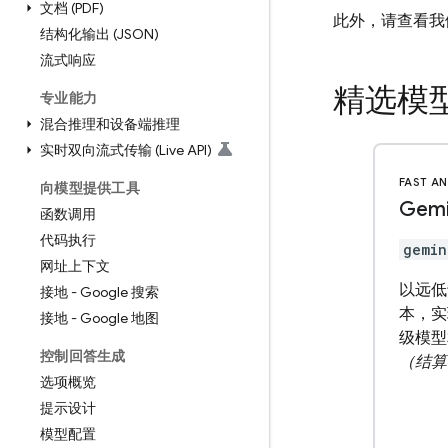
文档 (PDF)
此外，请查看我
结构化输出 (JSON)
流式响应
精选模
专业能力
混合推理和设备端推理
实时双向流式传输 (Live API)
FAST AN
向模型提供工具
Gemi
函数调用
代码执行
gemin
网址上下文
以远低
接地 - Google 搜索
本，实现
接地 - Google 地图
级模型
控制回答生成
（结算
选项概览
提示设计
模型配置