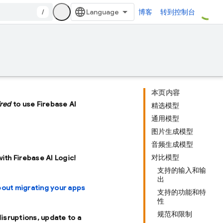
/
博客
转到控制台
本页内容
ired
to use Firebase AI
精选模型
通用模型
图片生成模型
音频生成模型
对比模型
with Firebase AI Logic!
支持的输入和输
出
bout migrating your apps
支持的功能和特
性
规范和限制
disruptions, update to a