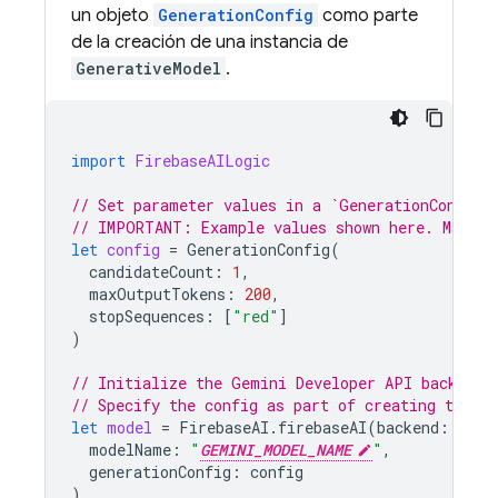
un objeto
GenerationConfig
como parte
de la creación de una instancia de
GenerativeModel
.
import
FirebaseAILogic
// Set parameter values in a `GenerationConfig`
// IMPORTANT: Example values shown here. Make s
let
config
=
GenerationConfig
(
candidateCount
:
1
,
maxOutputTokens
:
200
,
stopSequences
:
[
"red"
]
)
// Initialize the Gemini Developer API backend 
// Specify the config as part of creating the `
let
model
=
FirebaseAI
.
firebaseAI
(
backend
:
.
goo
modelName
:
"
GEMINI_MODEL_NAME
"
,
generationConfig
:
config
)