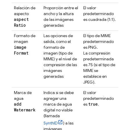
Relación de
Proporción entre el
El valor
aspecto
ancho y la altura
predeterminado
aspect
de las imágenes
es cuadrada (1:1).
Ratio
generadas
Formato de
Las opciones de
El tipo de MIME
imagen
salida, como el
predeterminado
image
formato de
es PNG.
Format
imagen (tipo de
La compresión
MIME) y el nivel de
predeterminada
compresión de las
es 75 (si el tipo de
imágenes
MIME se
generadas
establece en
JPEG).
Marca de
Indica si se debe
El valor
agua
agregar una
predeterminado
add
true
marca de agua
es
.
Watermark
digital no visible
(llamada
SynthID
) a las
imágenes