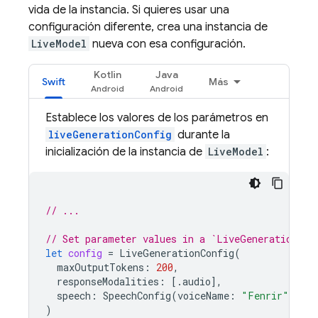
vida de la instancia. Si quieres usar una
configuración diferente, crea una instancia de
LiveModel
nueva con esa configuración.
Kotlin
Java
Swift
Más
Establece los valores de los parámetros en
liveGenerationConfig
durante la
inicialización de la instancia de
LiveModel
:
// ...
// Set parameter values in a `LiveGenerationCon
let
config
=
LiveGenerationConfig
(
maxOutputTokens
:
200
,
responseModalities
:
[.
audio
],
speech
:
SpeechConfig
(
voiceName
:
"Fenrir"
),
)