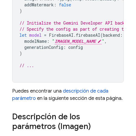
addWatermark
:
false
)
// Initialize the Gemini Developer API backend 
// Specify the config as part of creating the `
let
model
=
FirebaseAI
.
firebaseAI
(
backend
:
.
goo
modelName
:
"
IMAGEN_MODEL_NAME
"
,
generationConfig
:
config
)
// ...
Puedes encontrar una
descripción de cada
parámetro
en la siguiente sección de esta página.
Descripción de los
parámetros (
Imagen
)