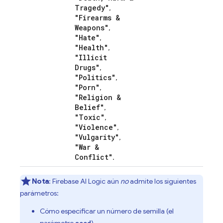
Tragedy"
,
"Firearms &
Weapons"
,
"Hate"
,
"Health"
,
"Illicit
Drugs"
,
"Politics"
,
"Porn"
,
"Religion &
Belief"
,
"Toxic"
,
"Violence"
,
"Vulgarity"
,
"War &
Conflict"
.
Nota
:
Firebase AI Logic
aún
no
admite los siguientes
parámetros:
Cómo especificar un número de semilla (el