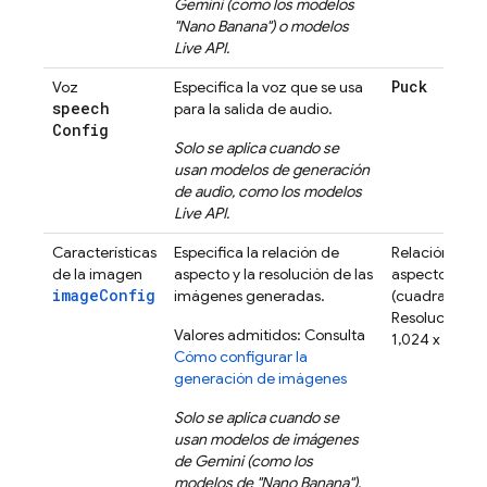
Gemini
(como los modelos
"Nano Banana") o modelos
Live API
.
Puck
Voz
Especifica la voz que se usa
speech
para la salida de audio.
Config
Solo se aplica cuando se
usan modelos de generación
de audio, como los modelos
Live API
.
Características
Especifica la relación de
Relación de
de la imagen
aspecto y la resolución de las
aspecto 1:1
imageConfig
imágenes generadas.
(cuadrada)
Resolución de
Valores admitidos: Consulta
1,024 x 1,024
Cómo configurar la
generación de imágenes
Solo se aplica cuando se
usan modelos de imágenes
de
Gemini
(como los
modelos de "Nano Banana").