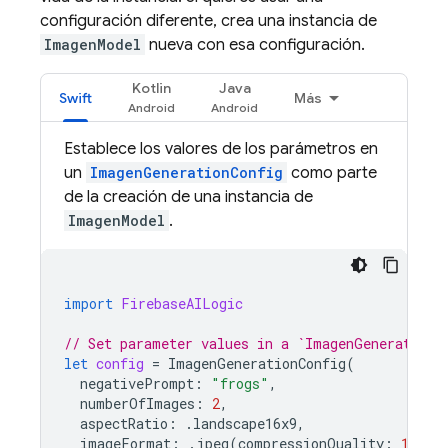
configuración diferente, crea una instancia de
ImagenModel
nueva con esa configuración.
Kotlin
Java
Swift
Más
Establece los valores de los parámetros en
un
ImagenGenerationConfig
como parte
de la creación de una instancia de
ImagenModel
.
import
FirebaseAILogic
// Set parameter values in a `ImagenGenerationC
let
config
=
ImagenGenerationConfig
(
negativePrompt
:
"frogs"
,
numberOfImages
:
2
,
aspectRatio
:
.
landscape16x9
,
imageFormat
:
.
jpeg
(
compressionQuality
:
100
),