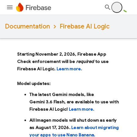
Documentation
Firebase AI Logic
Starting November 2, 2026, Firebase App
Check enforcement will be
required
to use
Firebase AI Logic.
Learn more.
Model updates:
The latest Gemini models, like
Gemini 3.6 Flash
, are available to use with
Firebase AI Logic!
Learn more.
All Imagen models will shut down as early
as
August 17, 2026
.
Learn about migrating
your apps to use Nano Banana.