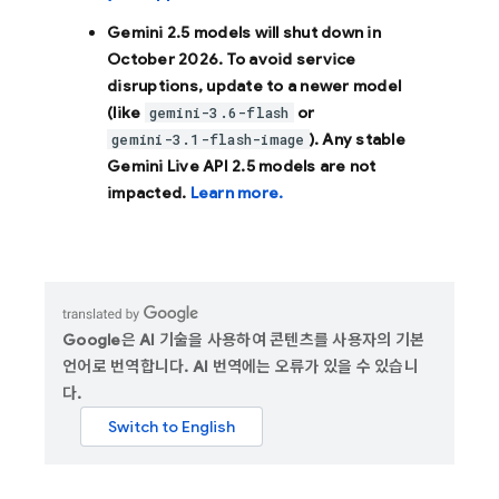
Gemini 2.5 models will shut down in
October 2026
. To avoid service
disruptions, update to a newer model
(like
or
gemini-3.6-flash
). Any stable
gemini-3.1-flash-image
Gemini Live API 2.5 models are not
impacted.
Learn more.
Google은 AI 기술을 사용하여 콘텐츠를 사용자의 기본
언어로 번역합니다. AI 번역에는 오류가 있을 수 있습니
다.