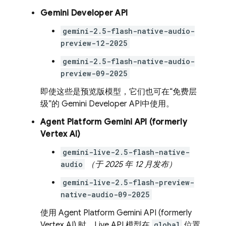
Gemini Developer API
gemini-2.5-flash-native-audio-
preview-12-2025
gemini-2.5-flash-native-audio-
preview-09-2025
即使这些是预览版模型，它们也可在“免费层
级”的
Gemini Developer API
中使用。
Agent Platform
Gemini API (formerly
Vertex AI)
gemini-live-2.5-flash-native-
audio
（于 2025 年 12 月发布）
gemini-live-2.5-flash-preview-
native-audio-09-2025
使用
Agent Platform
Gemini API (formerly
Vertex AI)
时，
Live API
模型在
global
位置