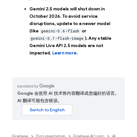
Gemini 2.5 models will shut down in
October 2026
. To avoid service
disruptions, update to a newer model
(like
or
gemini-3.6-flash
). Any stable
gemini-3.1-flash-image
Gemini Live API 2.5 models are not
impacted.
Learn more.
Google 会使用 AI 技术将内容翻译成您偏好的语言。
AI 翻译可能包含错误。
Firebase
Documentation
Firebase AI Logic
AI