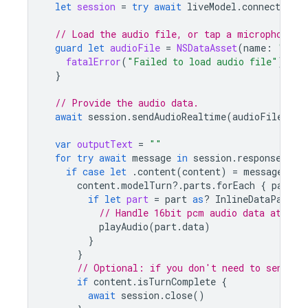
let
session
=
try
await
liveModel
.
connect
()
// Load the audio file, or tap a microphone.
guard
let
audioFile
=
NSDataAsset
(
name
:
"audi
fatalError
(
"Failed to load audio file"
)
}
// Provide the audio data.
await
session
.
sendAudioRealtime
(
audioFile
.
dat
var
outputText
=
""
for
try
await
message
in
session
.
responses
{
if
case
let
.
content
(
content
)
=
message
.
pay
content
.
modelTurn
?.
parts
.
forEach
{
part
i
if
let
part
=
part
as
?
InlineDataPart
,
// Handle 16bit pcm audio data at 24k
playAudio
(
part
.
data
)
}
}
// Optional: if you don't need to send mo
if
content
.
isTurnComplete
{
await
session
.
close
()