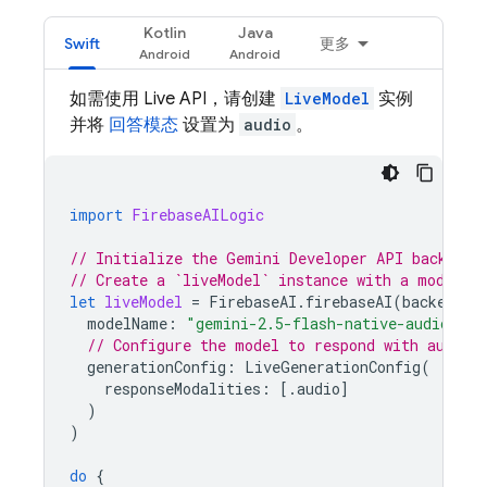
Kotlin
Java
Swift
更多
如需使用
Live API
，请创建
LiveModel
实例
并将
回答模态
设置为
audio
。
import
FirebaseAILogic
// Initialize the Gemini Developer API backend 
// Create a `liveModel` instance with a model t
let
liveModel
=
FirebaseAI
.
firebaseAI
(
backend
:
modelName
:
"gemini-2.5-flash-native-audio-pre
// Configure the model to respond with audio.
generationConfig
:
LiveGenerationConfig
(
responseModalities
:
[.
audio
]
)
)
do
{