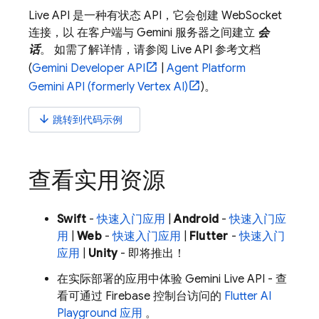
Live API
是一种有状态 API，它会创建 WebSocket
连接，以 在客户端与
Gemini
服务器之间建立
会
话
。 如需了解详情，请参阅
Live API
参考文档
(
Gemini Developer API
|
Agent Platform
Gemini API (formerly Vertex AI)
)。
arrow_downward
跳转到代码示例
查看实用资源
Swift
-
快速入门应用
|
Android
-
快速入门应
用
|
Web
-
快速入门应用
|
Flutter
-
快速入门
应用
|
Unity
- 即将推出！
在实际部署的应用中体验
Gemini Live API
- 查
看可通过
Firebase
控制台访问的
Flutter AI
Playground 应用
。