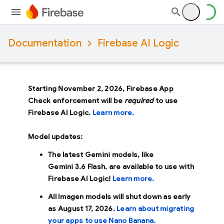
Documentation
Firebase AI Logic
Starting November 2, 2026, Firebase App
Check enforcement will be
required
to use
Firebase AI Logic.
Learn more.
Model updates:
The latest Gemini models, like
Gemini 3.6 Flash
, are available to use with
Firebase AI Logic!
Learn more.
All Imagen models will shut down as early
as
August 17, 2026
.
Learn about migrating
your apps to use Nano Banana.