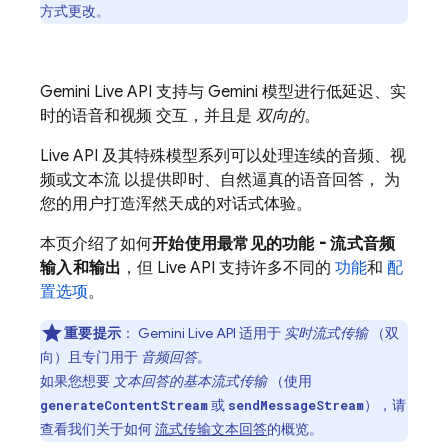
方式更改。
Gemini Live API
支持与
Gemini
模型进行低延迟、实
时的语音和视频 交互，并且是
双向的
。
Live API
及其特殊模型系列可以处理连续的音频、视
频或文本流 以提供即时、自然逼真的语音回答， 为
您的用户打造浑然天成的对话式体验。
本页介绍了如何
开始使用最常见的功能 - 流式音频
输入和输出
，但
Live API
支持许多不同的
功能
和
配
置选项
。
重要提示
：
Gemini Live API
适用于
实时流式传输
（双
向）且专门用于
音频回答
。
如果您想要
文本回答的基本流式传输
（使用
或
），请
generateContentStream
sendMessageStream
查看我们关于如何
流式传输文本回答
的概览。