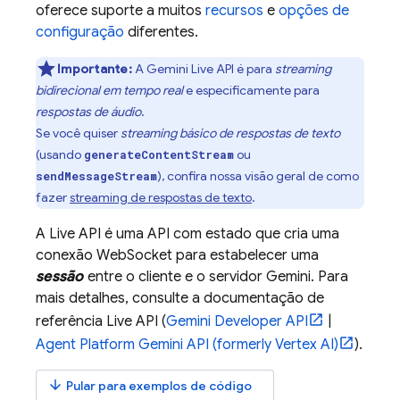
oferece suporte a muitos
recursos
e
opções de
configuração
diferentes.
Importante:
A
Gemini Live API
é para
streaming
bidirecional em tempo real
e especificamente para
respostas de áudio
.
Se você quiser
streaming básico de respostas de texto
(usando
ou
generateContentStream
), confira nossa visão geral de como
sendMessageStream
fazer
streaming de respostas de texto
.
A
Live API
é uma API com estado que cria uma
conexão WebSocket para estabelecer uma
sessão
entre o cliente e o servidor
Gemini
. Para
mais detalhes, consulte a documentação de
referência
Live API
(
Gemini Developer API
|
Agent Platform
Gemini API (formerly Vertex AI)
).
arrow_downward
Pular para exemplos de código