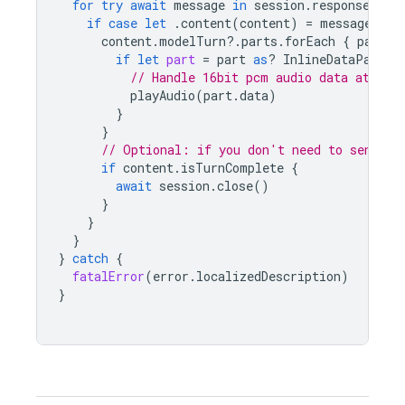
for
try
await
message
in
session
.
responses
{
if
case
let
.
content
(
content
)
=
message
.
pay
content
.
modelTurn
?.
parts
.
forEach
{
part
i
if
let
part
=
part
as
?
InlineDataPart
,
// Handle 16bit pcm audio data at 24k
playAudio
(
part
.
data
)
}
}
// Optional: if you don't need to send mo
if
content
.
isTurnComplete
{
await
session
.
close
()
}
}
}
}
catch
{
fatalError
(
error
.
localizedDescription
)
}