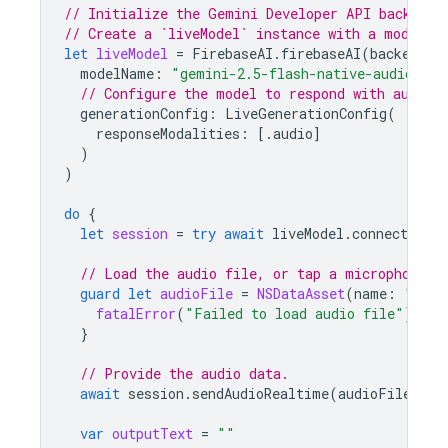
// Initialize the Gemini Developer API backend 
// Create a `liveModel` instance with a model t
let
liveModel
=
FirebaseAI
.
firebaseAI
(
backend
:
modelName
:
"gemini-2.5-flash-native-audio-pre
// Configure the model to respond with audio.
generationConfig
:
LiveGenerationConfig
(
responseModalities
:
[.
audio
]
)
)
do
{
let
session
=
try
await
liveModel
.
connect
()
// Load the audio file, or tap a microphone.
guard
let
audioFile
=
NSDataAsset
(
name
:
"audi
fatalError
(
"Failed to load audio file"
)
}
// Provide the audio data.
await
session
.
sendAudioRealtime
(
audioFile
.
dat
var
outputText
=
""