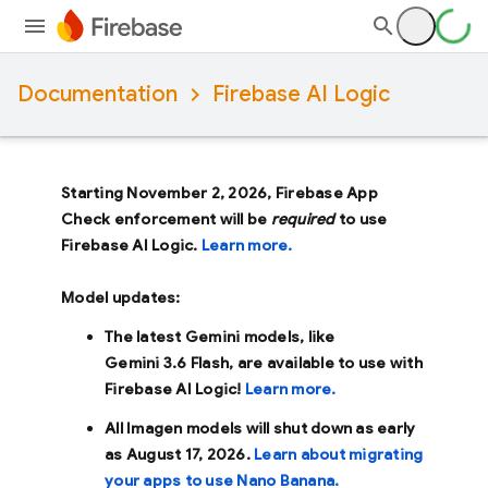
Documentation
Firebase AI Logic
Starting November 2, 2026, Firebase App
Check enforcement will be
required
to use
Firebase AI Logic.
Learn more.
Model updates:
The latest Gemini models, like
Gemini 3.6 Flash
, are available to use with
Firebase AI Logic!
Learn more.
All Imagen models will shut down as early
as
August 17, 2026
.
Learn about migrating
your apps to use Nano Banana.