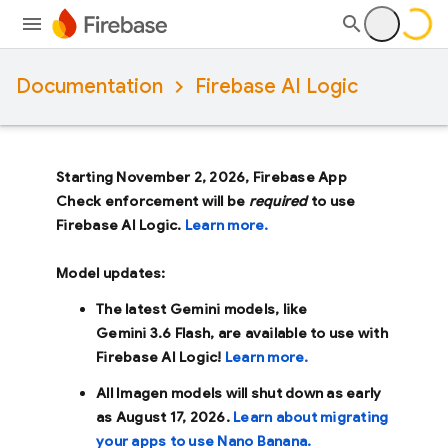
Documentation
Firebase AI Logic
Starting November 2, 2026, Firebase App
Check enforcement will be
required
to use
Firebase AI Logic.
Learn more.
Model updates:
The latest Gemini models, like
Gemini 3.6 Flash
, are available to use with
Firebase AI Logic!
Learn more.
All Imagen models will shut down as early
as
August 17, 2026
.
Learn about migrating
your apps to use Nano Banana.