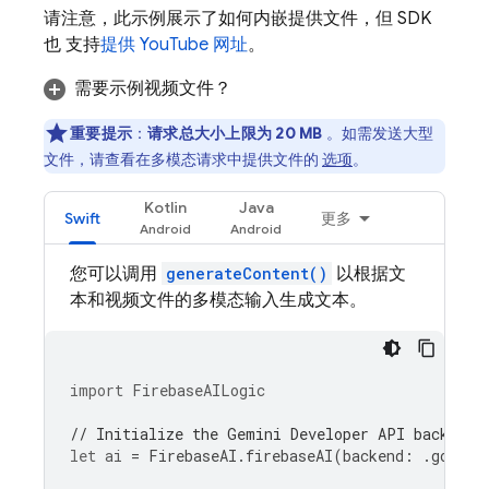
请注意，此示例展示了如何内嵌提供文件，但 SDK
也 支持
提供 YouTube 网址
。
需要示例视频文件？
重要提示
：
请求总大小上限为 20 MB
。如需发送大型
文件，请查看在多模态请求中提供文件的
选项
。
Kotlin
Java
Swift
更多
您可以调用
generateContent()
以根据文
本和视频文件的多模态输入生成文本。
import
FirebaseAILogic
// Initialize the Gemini Developer API backend 
let
ai
=
FirebaseAI
.
firebaseAI
(
backend
:
.
google