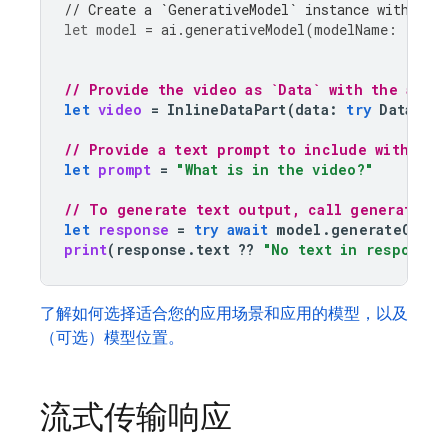
// Create a `GenerativeModel` instance with a m
let
model
=
ai
.
generativeModel
(
modelName
:
"gemi
// Provide the video as `Data` with the appr
let
video
=
InlineDataPart
(
data
:
try
Data
(
co
// Provide a text prompt to include with the
let
prompt
=
"What is in the video?"
// To generate text output, call generateCon
let
response
=
try
await
model
.
generateConte
print
(
response
.
text
??
"No text in response.
了解如何选择适合您的应用场景和应用的模型，以及
（可选）模型位置。
流式传输响应