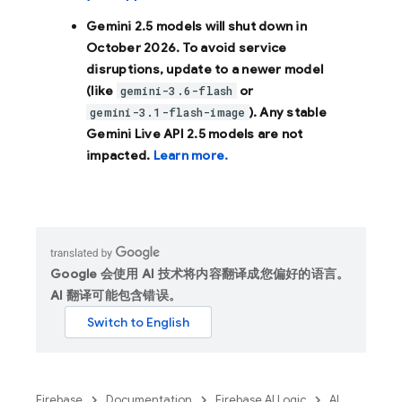
Gemini 2.5 models will shut down in
October 2026
. To avoid service
disruptions, update to a newer model
(like
or
gemini-3.6-flash
). Any stable
gemini-3.1-flash-image
Gemini Live API 2.5 models are not
impacted.
Learn more.
Google 会使用 AI 技术将内容翻译成您偏好的语言。
AI 翻译可能包含错误。
Firebase
Documentation
Firebase AI Logic
AI