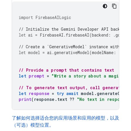
import
FirebaseAILogic
// Initialize the Gemini Developer API backend 
let
ai
=
FirebaseAI
.
firebaseAI
(
backend
:
.
google
// Create a `GenerativeModel` instance with a m
let
model
=
ai
.
generativeModel
(
modelName
:
"gemi
// Provide a prompt that contains text
let
prompt
=
"Write a story about a magic ba
// To generate text output, call generateCon
let
response
=
try
await
model
.
generateConte
print
(
response
.
text
??
"No text in response.
了解如何选择适合您的应用场景和应用的模型，以及
（可选）模型位置。