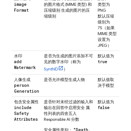
image
的图片格式 (MIME 类型) 和
类型为
Format
压缩级别 生成的图片的压
PNG
缩级别
默认压缩
级别为
75（如果
MIME 类型
设置为
JPEG）
水印
是否为生成的图片添加不可
默认值为
add
true
见的数字水印（称为
Watermark
SynthID
）
人像生成
是否允许模型生成人物
默认值取
person
决于模型
Generation
包含安全属性
是否针对未经过滤的输入和
默认值为
include
false
输出在回答中启用安全 属
Safety
性列表的四舍五入
Attributes
Responsible AI 分数
"Death,
安全属性类别：