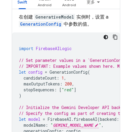
Swift
更多
在创建
GenerativeModel
实例时，设置 a
GenerationConfig
中参数的值。
import
FirebaseAILogic
// Set parameter values in a `GenerationConfig`
// IMPORTANT: Example values shown here. Make s
let
config
=
GenerationConfig
(
candidateCount
:
1
,
maxOutputTokens
:
200
,
stopSequences
:
[
"red"
]
)
// Initialize the Gemini Developer API backend 
// Specify the config as part of creating the `
let
model
=
FirebaseAI
.
firebaseAI
(
backend
:
.
goo
modelName
:
"
GEMINI_MODEL_NAME
"
,
generationConfig
:
config