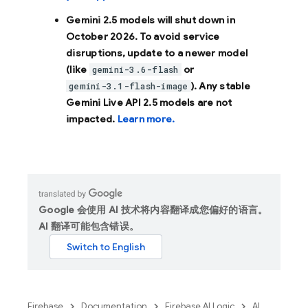
Gemini 2.5 models will shut down in
October 2026
. To avoid service
disruptions, update to a newer model
(like
or
gemini-3.6-flash
). Any stable
gemini-3.1-flash-image
Gemini Live API 2.5 models are not
impacted.
Learn more.
Google 会使用 AI 技术将内容翻译成您偏好的语言。
AI 翻译可能包含错误。
Firebase
Documentation
Firebase AI Logic
AI