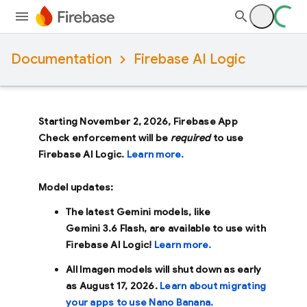
Documentation
Firebase AI Logic
Starting November 2, 2026, Firebase App
Check enforcement will be
required
to use
Firebase AI Logic.
Learn more.
Model updates:
The latest Gemini models, like
Gemini 3.6 Flash
, are available to use with
Firebase AI Logic!
Learn more.
All Imagen models will shut down as early
as
August 17, 2026
.
Learn about migrating
your apps to use Nano Banana.