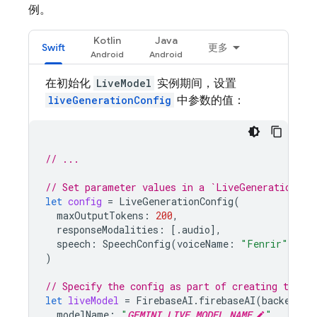
例。
Kotlin
Java
Swift
更多
在初始化
LiveModel
实例期间，设置
liveGenerationConfig
中参数的值：
// ...
// Set parameter values in a `LiveGenerationCon
let
config
=
LiveGenerationConfig
(
maxOutputTokens
:
200
,
responseModalities
:
[.
audio
],
speech
:
SpeechConfig
(
voiceName
:
"Fenrir"
),
)
// Specify the config as part of creating the `l
let
liveModel
=
FirebaseAI
.
firebaseAI
(
backend
:
modelName
:
"
GEMINI_LIVE_MODEL_NAME
"
,