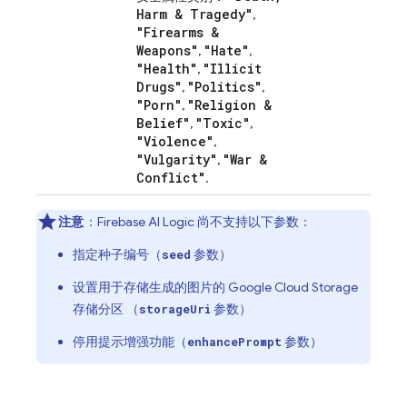
Harm & Tragedy"
,
"Firearms &
Weapons"
"Hate"
,
,
"Health"
"Illicit
,
Drugs"
"Politics"
,
,
"Porn"
"Religion &
,
Belief"
"Toxic"
,
,
"Violence"
,
"Vulgarity"
"War &
,
Conflict"
.
注意
：
Firebase AI Logic
尚不支持以下参数：
指定种子编号（
参数）
seed
设置用于存储生成的图片的
Google Cloud Storage
存储分区 （
参数）
storageUri
停用提示增强功能（
参数）
enhancePrompt