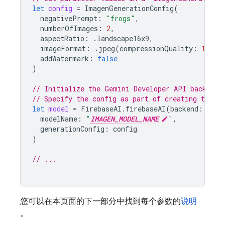
let
config
=
ImagenGenerationConfig
(
negativePrompt
:
"frogs"
,
numberOfImages
:
2
,
aspectRatio
:
.
landscape16x9
,
imageFormat
:
.
jpeg
(
compressionQuality
:
100
),
addWatermark
:
false
)
// Initialize the Gemini Developer API backend 
// Specify the config as part of creating the `
let
model
=
FirebaseAI
.
firebaseAI
(
backend
:
.
goo
modelName
:
"
IMAGEN_MODEL_NAME
"
,
generationConfig
:
config
)
// ...
您可以在本页面的下一部分中找到每个参数的
说明
。