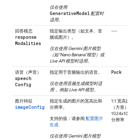
仅在使用
GenerativeModel
配置时
适用。
回答模态
指定输出类型（如文本、音
---
response
频或图片）。
Modalities
仅在使用
Gemini
图片模型
（如“Nano Banana”模型）或
Live API
模型时适用。
Puck
语音（声音）
指定用于音频输出的语音。
speech
仅在使用音频生成模型时适
Config
用， 例如
Live API
模型。
图片特征
指定生成的图片的宽高比和
1:1 宽高比
imageConfig
分辨率。
（方形）
1024x1024
支持的值：请参阅
配置图片
分辨率
生成
仅在使用
Gemini
图片模型