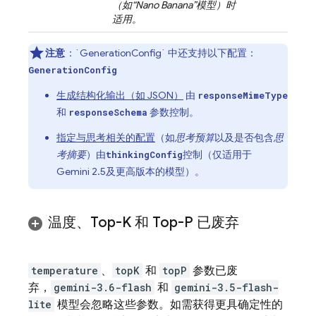
（如“Nano Banana”模型）时
适用。
注意
：`GenerationConfig` 中还支持以下配置：
GenerationConfig
生成结构化输出（如 JSON）
由
responseMimeType
和
参数控制。
responseSchema
指定与思考相关的配置
（如
思考预算
以及是否包含
思
考摘要
）由
控制（仅适用于
thinkingConfig
Gemini 2.5
及更高版本的模型）。
温度、Top-K 和 Top-P 已废弃
temperature
、
topK
和
topP
参数已废
弃，
gemini-3.6-flash
和
gemini-3.5-flash-
lite
模型会忽略这些参数。如需获得更具确定性的