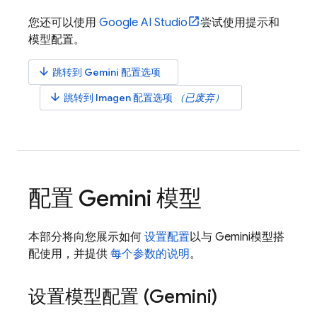
您还可以使用
Google AI Studio
尝试使用提示和
模型配置。
arrow_downward
跳转到
Gemini
配置选项
arrow_downward
跳转到
Imagen
配置选项
（已废弃）
配置
Gemini
模型
本部分将向您展示如何
设置配置
以与
Gemini
模型搭
配使用，并提供
每个参数的说明
。
设置模型配置 (
Gemini
)