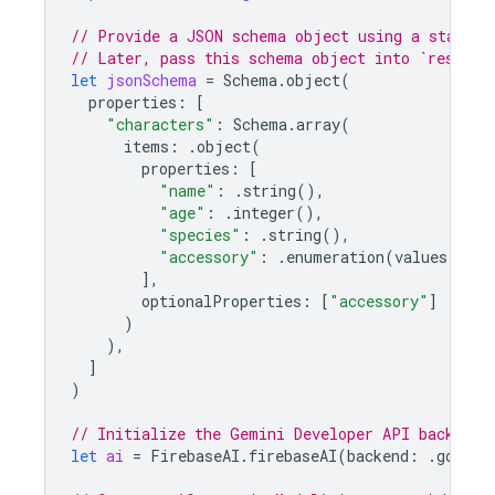
// Provide a JSON schema object using a standar
// Later, pass this schema object into `respons
let
jsonSchema
=
Schema
.
object
(
properties
:
[
"characters"
:
Schema
.
array
(
items
:
.
object
(
properties
:
[
"name"
:
.
string
(),
"age"
:
.
integer
(),
"species"
:
.
string
(),
"accessory"
:
.
enumeration
(
values
:
[
"h
],
optionalProperties
:
[
"accessory"
]
)
),
]
)
// Initialize the Gemini Developer API backend 
let
ai
=
FirebaseAI
.
firebaseAI
(
backend
:
.
google