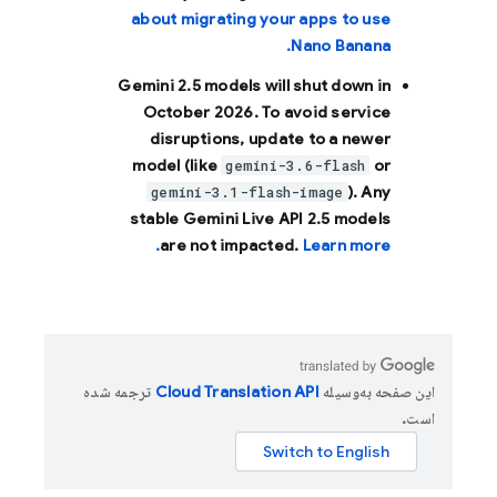
about migrating your apps to use
Nano Banana.
Gemini 2.5 models will shut down in
October 2026
. To avoid service
disruptions, update to a newer
model (like
or
gemini-3.6-flash
). Any
gemini-3.1-flash-image
stable Gemini Live API 2.5 models
are not impacted.
Learn more.
این صفحه به‌وسیله
ترجمه شده
است.