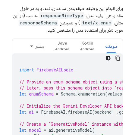
برای انجام این وظیفه طبقه‌بندی ساختاریافته، باید در طول
مقداردهی اولیه مدل،
responseMimeType
مناسب (در این
مثال،
text/x.enum
) و همچنین
responseSchema
مورد نظر برای استفاده مدل را مشخص کنید.
Java
Kotlin
سویفت
بیشتر
import
FirebaseAILogic
// Provide an enum schema object using a standa
// Later, pass this schema object into `respons
let
enumSchema
=
Schema
.
enumeration
(
values
:
[
"d
// Initialize the Gemini Developer API backend 
let
ai
=
FirebaseAI
.
firebaseAI
(
backend
:
.
google
// Create a `GenerativeModel` instance with a m
let
model
=
ai
.
generativeModel
(