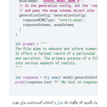
modelName
:
"
GEMINI_MODEL_NAME
"
,
// In the generation config, set the `respons
// and pass the enum schema object into `resp
generationConfig
:
GenerationConfig
(
responseMIMEType
:
"text/x.enum"
,
responseSchema
:
enumSchema
)
)
let
prompt
=
"""
The film aims to educate and inform viewers abo
It offers a factual record of a particular topi
and narration. The primary purpose of a film is
into various aspects of reality.
"""
let
response
=
try
await
model
.
generateContent
(
print
(
response
.
text
??
"No text in response."
)
یاد بگیرید که چگونه یک
مدل
را انتخاب کنیدمناسب برای مورد