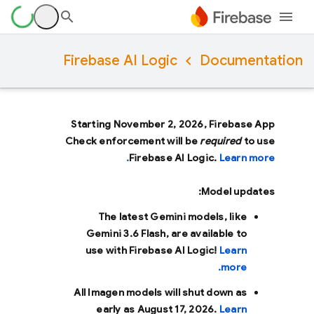
Firebase AI Logic
Documentation
Starting November 2, 2026, Firebase App
Check enforcement will be
required
to use
Firebase AI Logic.
Learn more.
Model updates:
The latest Gemini models, like
Gemini 3.6 Flash
, are available to
use with Firebase AI Logic!
Learn
more.
All Imagen models will shut down as
early as
August 17, 2026
.
Learn