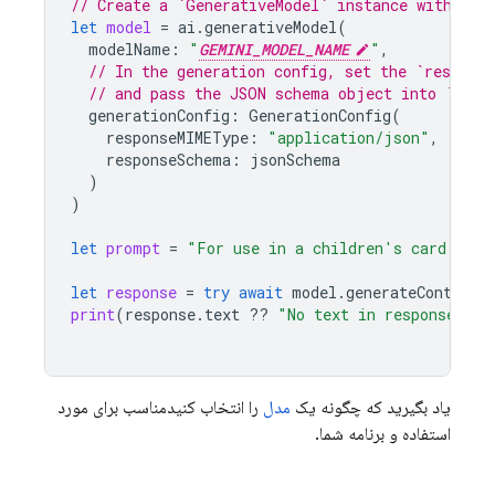
// Create a `GenerativeModel` instance with a m
let
model
=
ai
.
generativeModel
(
modelName
:
"
GEMINI_MODEL_NAME
"
,
// In the generation config, set the `respons
// and pass the JSON schema object into `resp
generationConfig
:
GenerationConfig
(
responseMIMEType
:
"application/json"
,
responseSchema
:
jsonSchema
)
)
let
prompt
=
"For use in a children's card game
let
response
=
try
await
model
.
generateContent
(
print
(
response
.
text
??
"No text in response."
)
یاد بگیرید که چگونه یک
مدل
را انتخاب کنیدمناسب برای مورد
استفاده و برنامه شما.