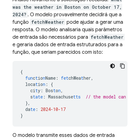
was the weather in Boston on October 17,
2024?
. O modelo provavelmente decidirá que a
função
fetchWeather
pode ajudar a gerar uma
resposta. O modelo analisaria quais parâmetros
de entrada são necessários para
fetchWeather
e geraria dados de entrada estruturados para a
função, que seriam parecidos com isto:
{
fun
c
t
io
n
Name
:
fet
chWea
t
her
,
loca
t
io
n
:
{
ci
t
y
:
Bos
t
o
n
,
s
tate
:
Massachuse
tts
// the model can infe
},
da
te
:
2024-10-17
}
O modelo transmite esses dados de entrada