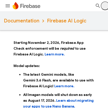
Documentation
Firebase AI Logic
Starting November 2, 2026, Firebase App
Check enforcement will be
required
to use
Firebase AI Logic.
Learn more.
Model updates:
The latest Gemini models, like
Gemini 3.6 Flash
, are available to use with
Firebase AI Logic!
Learn more.
All Imagen models will shut down as early
as
August 17, 2026
.
Learn about migrating
your apps to use Nano Banana.