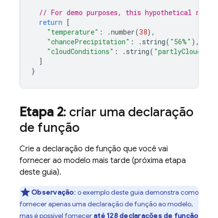
// For demo purposes, this hypothetical respo
return
[
"temperature"
:
.
number
(
38
),
"chancePrecipitation"
:
.
string
(
"56%"
),
"cloudConditions"
:
.
string
(
"partlyCloudy"
),
]
}
Etapa 2
: criar uma declaração
de função
Crie a declaração de função que você vai
fornecer ao modelo mais tarde (próxima etapa
deste guia).
Observação
:
o exemplo deste guia demonstra como
fornecer apenas uma declaração de função ao modelo,
mas é possível fornecer
até 128 declarações de função