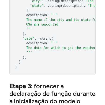
"city"
:
.
string
(
description
:
"The city 
"state"
:
.
string
(
description
:
"The US s
],
description
:
"""
      The name of the city and its state for wh
      USA are supported.
      """
),
"date"
:
.
string
(
description
:
"""
      The date for which to get the weather. Da
      """
),
]
)
Etapa 3
: fornecer a
declaração de função durante
a inicialização do modelo