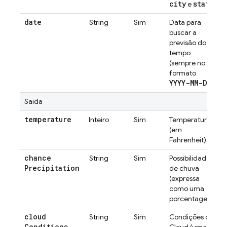
city
state
e
.
date
String
Sim
Data para
buscar a
previsão do
tempo
(sempre no
formato
YYYY-MM-DD
).
Saída
temperature
Inteiro
Sim
Temperatura
(em
Fahrenheit)
chance
String
Sim
Possibilidade
Precipitation
de chuva
(expressa
como uma
porcentagem)
cloud
String
Sim
Condições do
Conditions