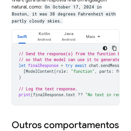
natural, como:
On October 17, 2024 in
Boston, it was 38 degrees Fahrenheit with
partly cloudy skies.
Kotlin
Java
Swift
Mais
// Send the response(s) from the function back 
// so that the model can use it to generate its
let
finalResponse
=
try
await
chat
.
sendMessage
(
[
ModelContent
(
role
:
"function"
,
parts
:
functi
)
// Log the text response.
print
(
finalResponse
.
text
??
"No text in respons
Outros comportamentos