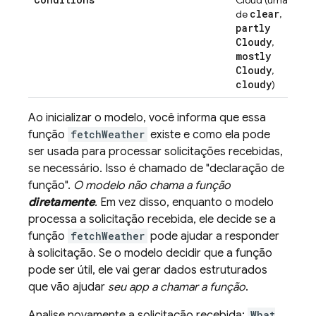
Cloud (uma
clear
de
,
partly
Cloudy
,
mostly
Cloudy
,
cloudy
)
Ao inicializar o modelo, você informa que essa
função
fetchWeather
existe e como ela pode
ser usada para processar solicitações recebidas,
se necessário. Isso é chamado de "declaração de
função".
O modelo não chama a função
diretamente
.
Em vez disso, enquanto o modelo
processa a solicitação recebida, ele decide se a
função
fetchWeather
pode ajudar a responder
à solicitação. Se o modelo decidir que a função
pode ser útil, ele vai gerar dados estruturados
que vão ajudar
seu app a chamar a função
.
Analise novamente a solicitação recebida:
What