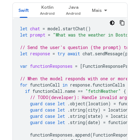
Kotlin
Java
Swift
Mais
let
chat
=
model
.
startChat
()
let
prompt
=
"What was the weather in Boston on
// Send the user's question (the prompt) to the
let
response
=
try
await
chat
.
sendMessage
(
promp
var
functionResponses
=
[
FunctionResponsePart
](
// When the model responds with one or more fun
for
functionCall
in
response
.
functionCalls
{
if
functionCall
.
name
==
"fetchWeather"
{
// TODO(developer): Handle invalid argument
guard
case
let
.
object
(
location
)
=
function
guard
case
let
.
string
(
city
)
=
location
[
"ci
guard
case
let
.
string
(
state
)
=
location
[
"s
guard
case
let
.
string
(
date
)
=
functionCall
functionResponses
.
append
(
FunctionResponsePa