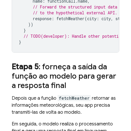
name
:
functionCall
.
name
,
// Forward the structured input data prep
// to the hypothetical external API.
response
:
fetchWeather
(
city
:
city
,
state
:
))
}
// TODO(developer): Handle other potential fu
}
Etapa 5
: forneça a saída da
função ao modelo para gerar
a resposta final
Depois que a função
fetchWeather
retornar as
informações meteorológicas, seu app precisa
transmiti-las de volta ao modelo.
Em seguida, o modelo realiza o processamento
final e gera uma resposta final em linguagem