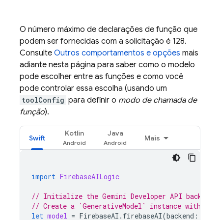
O número máximo de declarações de função que
podem ser fornecidas com a solicitação é 128.
Consulte
Outros comportamentos e opções
mais
adiante nesta página para saber como o modelo
pode escolher entre as funções e como você
pode controlar essa escolha (usando um
toolConfig
para definir o
modo de chamada de
função
).
Kotlin
Java
Swift
Mais
import
FirebaseAILogic
// Initialize the Gemini Developer API backend 
// Create a `GenerativeModel` instance with a m
let
model
=
FirebaseAI
.
firebaseAI
(
backend
:
.
goo