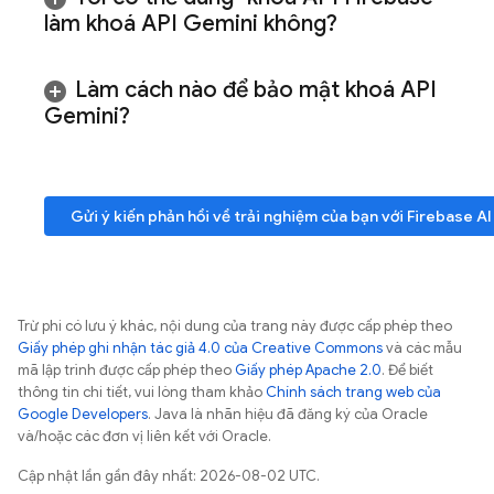
làm khoá API
Gemini
không?
Làm cách nào để bảo mật khoá API
Gemini
?
Gửi ý kiến phản hồi về trải nghiệm của bạn với
Firebase AI
Trừ phi có lưu ý khác, nội dung của trang này được cấp phép theo
Giấy phép ghi nhận tác giả 4.0 của Creative Commons
và các mẫu
mã lập trình được cấp phép theo
Giấy phép Apache 2.0
. Để biết
thông tin chi tiết, vui lòng tham khảo
Chính sách trang web của
Google Developers
. Java là nhãn hiệu đã đăng ký của Oracle
và/hoặc các đơn vị liên kết với Oracle.
Cập nhật lần gần đây nhất: 2026-08-02 UTC.