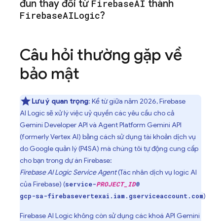
đun thay đổi từ
Firebase
AI
thành
Firebase
AILogic
?
Câu hỏi thường gặp về
bảo mật
Lưu ý quan trọng
: Kể từ giữa năm 2026,
Firebase
AI Logic
sẽ xử lý việc uỷ quyền các yêu cầu cho cả
Gemini Developer API
và
Agent Platform
Gemini API
(formerly Vertex AI)
bằng cách sử dụng tài khoản dịch vụ
do Google quản lý (P4SA) mà chúng tôi tự động cung cấp
cho bạn trong dự án Firebase:
Firebase AI Logic Service Agent
(Tác nhân dịch vụ logic AI
của Firebase) (
service-
PROJECT_ID
@
)
gcp-sa-firebasevertexai.iam.gserviceaccount.com
Firebase AI Logic
không còn sử dụng các khoá API
Gemini