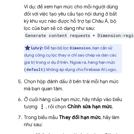
Ví dụ: để xem hạn mức cho mỗi người dùng
đối với việc tạo yêu cầu tạo nội dung ở bất
kỳ khu vực nào được hỗ trợ tại Châu Á, bộ
lọc của bạn sẽ có dạng như sau:
Generate content requests
+
Dimension:regi
Lưu ý:
Để tạo bộ lọc
, bạn cần sử
Dimension
dụng công cụ lọc thay vì chỉ sao chép và dán các
giá trị trong ví dụ ở trên. Ngoài ra, hàng hạn mức
không áp dụng cho
Firebase AI Logic
.
(default)
Chọn hộp đánh dấu ở bên trái mỗi hạn mức
mà bạn quan tâm.
Ở cuối hàng của hạn mức, hãy nhấp vào biểu
more_vert
tượng
, rồi chọn
Chỉnh sửa hạn mức
.
Trong biểu mẫu
Thay đổi hạn mức
, hãy làm
như sau: