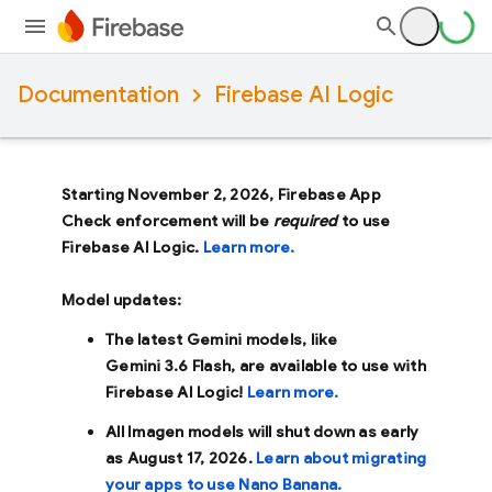
Documentation
Firebase AI Logic
Starting November 2, 2026, Firebase App
Check enforcement will be
required
to use
Firebase AI Logic.
Learn more.
Model updates:
The latest Gemini models, like
Gemini 3.6 Flash
, are available to use with
Firebase AI Logic!
Learn more.
All Imagen models will shut down as early
as
August 17, 2026
.
Learn about migrating
your apps to use Nano Banana.