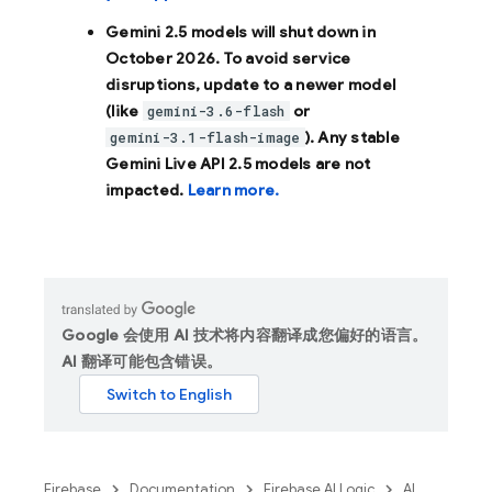
Gemini 2.5 models will shut down in
October 2026
. To avoid service
disruptions, update to a newer model
(like
or
gemini-3.6-flash
). Any stable
gemini-3.1-flash-image
Gemini Live API 2.5 models are not
impacted.
Learn more.
Google 会使用 AI 技术将内容翻译成您偏好的语言。
AI 翻译可能包含错误。
Firebase
Documentation
Firebase AI Logic
AI