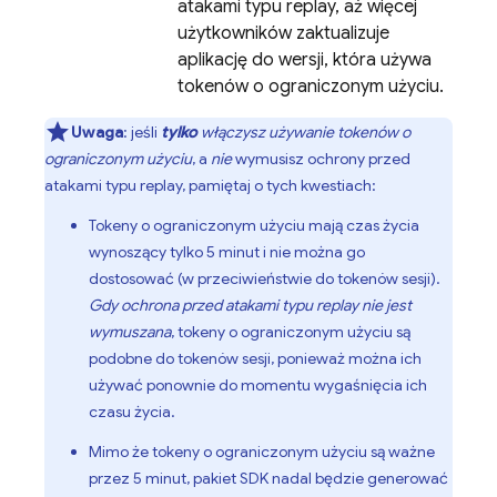
atakami typu replay, aż więcej
użytkowników zaktualizuje
aplikację do wersji, która używa
tokenów o ograniczonym użyciu.
Uwaga
: jeśli
tylko
włączysz używanie tokenów o
ograniczonym użyciu
, a
nie
wymusisz ochrony przed
atakami typu replay, pamiętaj o tych kwestiach:
Tokeny o ograniczonym użyciu mają czas życia
wynoszący tylko
5 minut
i nie można go
dostosować (w przeciwieństwie do tokenów sesji).
Gdy ochrona przed atakami typu replay nie jest
wymuszana
, tokeny o ograniczonym użyciu są
podobne do tokenów sesji, ponieważ można ich
używać ponownie do momentu wygaśnięcia ich
czasu życia.
Mimo że tokeny o ograniczonym użyciu są ważne
przez
5 minut
, pakiet SDK nadal będzie generować