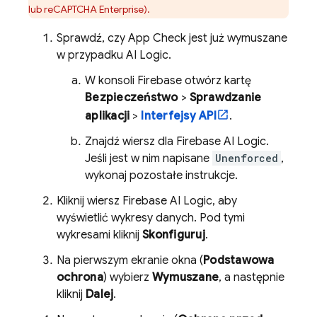
lub reCAPTCHA Enterprise).
Sprawdź, czy
App Check
jest już wymuszane
w przypadku
AI Logic
.
W konsoli
Firebase
otwórz kartę
Bezpieczeństwo
>
Sprawdzanie
aplikacji
>
Interfejsy API
.
Znajdź wiersz dla
Firebase AI Logic
.
Jeśli jest w nim napisane
Unenforced
,
wykonaj pozostałe instrukcje.
Kliknij wiersz
Firebase AI Logic
, aby
wyświetlić wykresy danych. Pod tymi
wykresami kliknij
Skonfiguruj
.
Na pierwszym ekranie okna (
Podstawowa
ochrona
) wybierz
Wymuszane
, a następnie
kliknij
Dalej
.