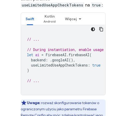
useLimitedUseAppCheckTokens
na
true
:
Kotlin
Swift
Więcej
// ...
// During instantiation, enable usage of l
let
ai
=
FirebaseAI
.
firebaseAI
(
backend
:
.
googleAI
(),
useLimitedUseAppCheckTokens
:
true
)
// ...
Uwaga:
rozważ skonfigurowanie tokenów o
ograniczonym użyciu jako parametru
Firebase
Remote Config
aby móc zdalnie kontrolować jego