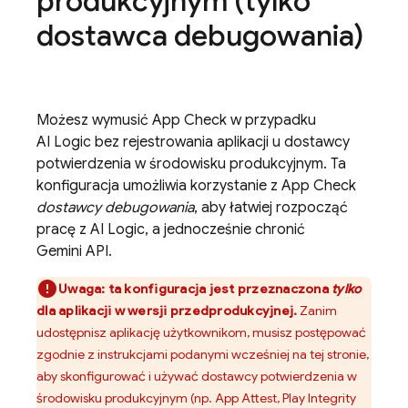
produkcyjnym (tylko
dostawca debugowania)
Możesz wymusić
App Check
w przypadku
AI Logic
bez rejestrowania aplikacji u dostawcy
potwierdzenia w środowisku produkcyjnym. Ta
konfiguracja umożliwia korzystanie z
App Check
dostawcy debugowania
, aby łatwiej rozpocząć
pracę z
AI Logic
, a jednocześnie chronić
Gemini API
.
Uwaga:
ta konfiguracja jest przeznaczona
tylko
dla aplikacji w wersji przedprodukcyjnej.
Zanim
udostępnisz aplikację użytkownikom, musisz postępować
zgodnie z instrukcjami podanymi wcześniej na tej stronie,
aby skonfigurować i używać dostawcy potwierdzenia w
środowisku produkcyjnym (np. App Attest, Play Integrity