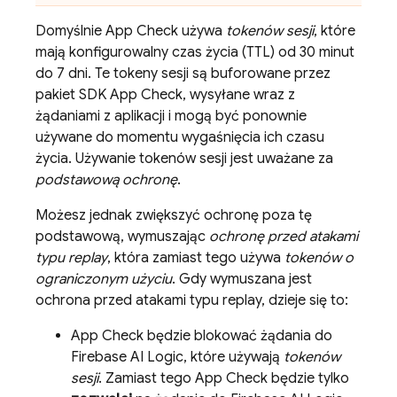
Domyślnie
App Check
używa
tokenów sesji
, które
mają konfigurowalny czas życia (TTL) od
30 minut
do
7 dni
. Te tokeny sesji są buforowane przez
pakiet SDK
App Check
, wysyłane wraz z
żądaniami z aplikacji i mogą być ponownie
używane do momentu wygaśnięcia ich czasu
życia. Używanie tokenów sesji jest uważane za
podstawową ochronę
.
Możesz jednak zwiększyć ochronę poza tę
podstawową, wymuszając
ochronę przed atakami
typu replay
, która zamiast tego używa
tokenów o
ograniczonym użyciu
. Gdy wymuszana jest
ochrona przed atakami typu replay, dzieje się to:
App Check
będzie blokować żądania do
Firebase AI Logic
, które używają
tokenów
sesji
. Zamiast tego
App Check
będzie tylko