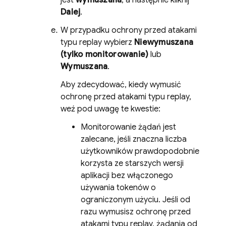
jest
wymuszana
, a następnie kliknij
Dalej
.
W przypadku ochrony przed atakami
typu replay wybierz
Niewymuszana
(tylko monitorowanie)
lub
Wymuszana
.
Aby zdecydować, kiedy wymusić
ochronę przed atakami typu replay,
weź pod uwagę te kwestie:
Monitorowanie żądań jest
zalecane, jeśli znaczna liczba
użytkowników prawdopodobnie
korzysta ze starszych wersji
aplikacji bez włączonego
używania tokenów o
ograniczonym użyciu. Jeśli od
razu wymusisz ochronę przed
atakami typu replay, żądania od