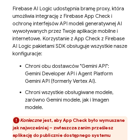
Firebase AI Logic
udostępnia bramę proxy, która
umożliwia integrację z
Firebase App Check
i
ochronę interfejsów API modeli generatywnej AI
wywoływanych przez Twoje aplikacje mobilne i
internetowe. Korzystanie z
App Check
z
Firebase
AI Logic
pakietami SDK obsługuje wszystkie nasze
konfiguracje:
Chroni obu dostawców "Gemini API":
Gemini Developer API
i
Agent Platform
Gemini API (formerly Vertex AI)
.
Chroni wszystkie obsługiwane modele,
zarówno
Gemini
modele, jak i
Imagen
modele.
Konieczne
jest, aby
App Check
było wymuszane
jak najwcześniej – zwłaszcza zanim prześlesz
aplikację do publicznie dostępnego systemu