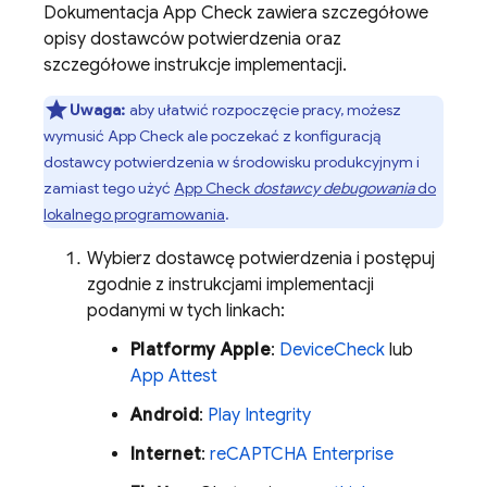
Dokumentacja
App Check
zawiera szczegółowe
opisy dostawców potwierdzenia oraz
szczegółowe instrukcje implementacji.
Uwaga:
aby ułatwić rozpoczęcie pracy, możesz
wymusić
App Check
ale poczekać z konfiguracją
dostawcy potwierdzenia w środowisku produkcyjnym i
zamiast tego użyć
App Check
dostawcy debugowania
do
lokalnego programowania
.
Wybierz dostawcę potwierdzenia i postępuj
zgodnie z instrukcjami implementacji
podanymi w tych linkach:
Platformy Apple
:
DeviceCheck
lub
App Attest
Android
:
Play Integrity
Internet
:
reCAPTCHA Enterprise