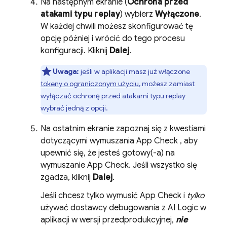
Na następnym ekranie (
Ochrona przed
atakami typu replay
) wybierz
Wyłączone
.
W każdej chwili możesz skonfigurować tę
opcję później i wrócić do tego procesu
konfiguracji. Kliknij
Dalej
.
Uwaga:
jeśli w aplikacji masz już włączone
tokeny o ograniczonym użyciu
, możesz zamiast
wyłączać ochronę przed atakami typu replay
wybrać jedną z opcji.
Na ostatnim ekranie zapoznaj się z kwestiami
dotyczącymi wymuszania
App Check
, aby
upewnić się, że jesteś gotowy(-a) na
wymuszanie
App Check
. Jeśli wszystko się
zgadza, kliknij
Dalej
.
Jeśli chcesz tylko wymusić
App Check
i
tylko
używać dostawcy debugowania z
AI Logic
w
aplikacji w wersji przedprodukcyjnej,
nie