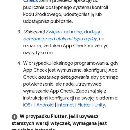
Check
zanim prześlesz aplikację do
publicznie dostępnego systemu kontroli
kodu źródłowego, udostępnisz ją lub
udostępnisz publicznie.
(Zalecane)
Zwiększ ochronę, dodając
ochronę przed atakami typu replay
, co
oznacza, że token
App Check
może być
użyty tylko raz.
W przypadku lokalnego programowania, gdy
App Check
jest wymuszane, skonfiguruj
App
Check
dostawcę debugowania
, aby pominąć
potwierdzenie, ale nadal utrzymywać
wymuszanie
App Check
. Zapoznaj się z
instrukcjami konfiguracji na swojej platformie:
iOS+
|
Android
|
Internet
|
Flutter
|
Unity
.
W przypadku Flutter, jeśli używasz
starszych wersji wtyczek, wymagana jest