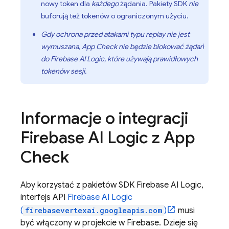
nowy token dla
każdego
żądania. Pakiety SDK
nie
buforują też tokenów o ograniczonym użyciu.
Gdy ochrona przed atakami typu replay nie jest
wymuszana
,
App Check
nie będzie blokować żądań
do
Firebase AI Logic
, które używają
prawidłowych
tokenów sesji
.
Informacje o integracji
Firebase AI Logic
z
App
Check
Aby korzystać z pakietów SDK
Firebase AI Logic
,
interfejs API
Firebase AI Logic
(
firebasevertexai.googleapis.com
)
musi
być włączony w projekcie w Firebase. Dzieje się